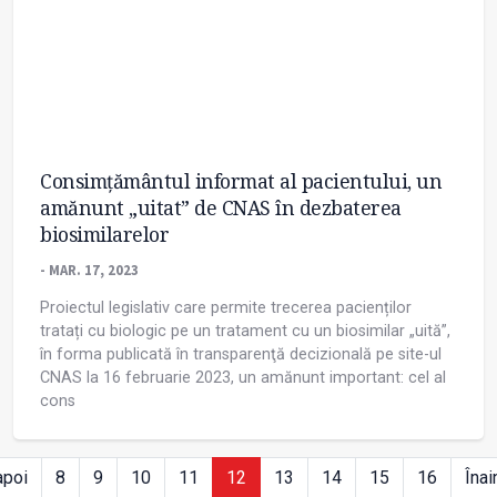
Consimțământul informat al pacientului, un
amănunt „uitat” de CNAS în dezbaterea
biosimilarelor
- MAR. 17, 2023
Proiectul legislativ care permite trecerea pacienților
tratați cu biologic pe un tratament cu un biosimilar „uită”,
în forma publicată în transparenţă decizională pe site-ul
CNAS la 16 februarie 2023, un amănunt important: cel al
cons
apoi
8
9
10
11
12
13
14
15
16
Înai