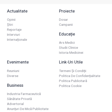
Actualitate
Proiecte
Opinii
Dosar
Știri
Campanii
Reportaje
Educație
Interviuri
Internaționale
Ars Medici
Studii Clinice
Istoria Medicinei
Evenimente
Link-Uri Utile
Reuniuni
Termeni Și Condiții
Diverse
Politica De Confidențialitate
Politica Publicitară
Business
Politica Cookie
Industria Farmaceutică
Sănătate Privată
Advertorial
Anunțuri De Mică Publicitate