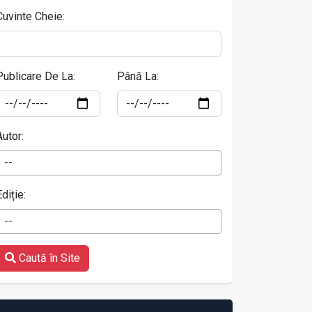
Cuvinte Cheie:
Publicare De La:
Până La:
Autor:
--
Ediție:
--
Caută în Site