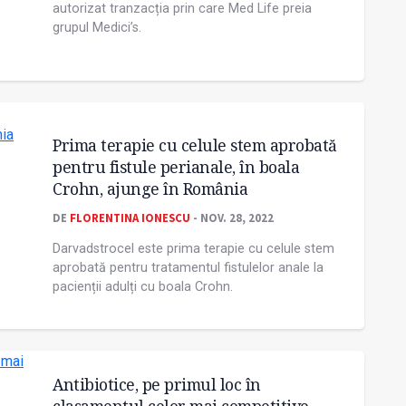
autorizat tranzacția prin care Med Life preia
grupul Medici’s.
Prima terapie cu celule stem aprobată
pentru fistule perianale, în boala
Crohn, ajunge în România
DE
FLORENTINA IONESCU
- NOV. 28, 2022
Darvadstrocel este prima terapie cu celule stem
aprobată pentru tratamentul fistulelor anale la
pacienții adulți cu boala Crohn.
Antibiotice, pe primul loc în
clasamentul celor mai competitive