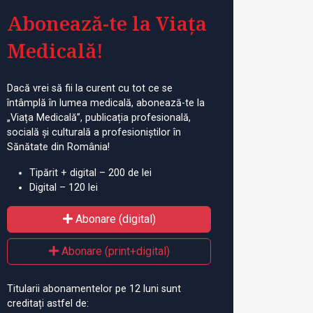
Abonează-te la Viața
Medicală!
Dacă vrei să fii la curent cu tot ce se
întâmplă în lumea medicală, abonează-te la
„Viața Medicală”, publicația profesională,
socială și culturală a profesioniștilor în
Sănătate din România!
Tipărit + digital – 200 de lei
Digital – 120 lei
Abonare (digital)
Abonare (print+digital)
Titularii abonamentelor pe 12 luni sunt
creditați astfel de: