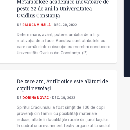
Metamorfoze academice inovatoare de
peste 32 de ani la Universitatea
Ovidius Constanța
DE
RALUCA MIHĂILĂ
- DEC. 20, 2022
Determinare, avânt, putere, ambiția de a fi și
motivația de a face. Acestea sunt atributele cu
care ramâi dintr-o discuție cu membrii conducerii
Universității Ovidius din Constanța. (P)
De zece ani, Antibiotice este alături de
copiii nevoiași
DE
DORINA NOVAC
- DEC. 19, 2022
Spiritul Crăciunului a fost simțit de 100 de copii
proveniți din familii cu posibilități materiale
reduse, aflate în localitățile rurale din jurul Iașului,
în cadrul unui eveniment festiv organizat la sediul