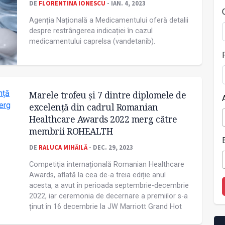
DE
FLORENTINA IONESCU
- IAN. 4, 2023
Agenția Națională a Medicamentului oferă detalii
despre restrângerea indicației în cazul
medicamentului caprelsa (vandetanib).
Marele trofeu și 7 dintre diplomele de
excelență din cadrul Romanian
Healthcare Awards 2022 merg către
membrii ROHEALTH
DE
RALUCA MIHĂILĂ
- DEC. 29, 2023
Competiția internațională Romanian Healthcare
Awards, aflată la cea de-a treia ediție anul
acesta, a avut în perioada septembrie-decembrie
2022, iar ceremonia de decernare a premiilor s-a
ținut în 16 decembrie la JW Marriott Grand Hot