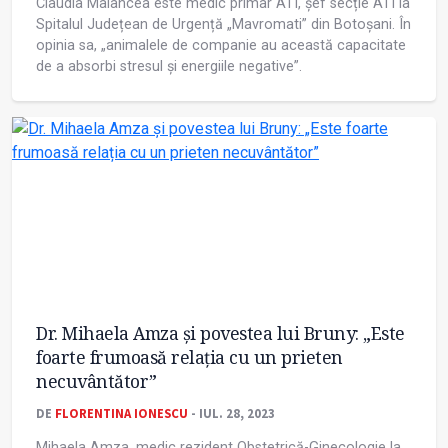
Claudia Malancea este medic primar ATI, șef secție ATI la
Spitalul Județean de Urgență „Mavromati” din Botoșani. În
opinia sa, „animalele de companie au această capacitate
de a absorbi stresul și energiile negative”.
Dr. Mihaela Amza și povestea lui Bruny: „Este
foarte frumoasă relația cu un prieten
necuvântător”
DE
FLORENTINA IONESCU
- IUL. 28, 2023
Mihaela Amza, medic rezident Obstetrică-Ginecologie la