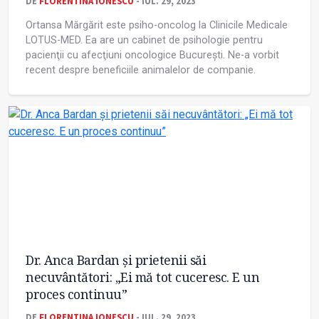
DE
FLORENTINA IONESCU
- IUL. 29, 2023
Ortansa Mărgărit este psiho-oncolog la Clinicile Medicale
LOTUS-MED. Ea are un cabinet de psihologie pentru
pacienţii cu afecţiuni oncologice București. Ne-a vorbit
recent despre beneficiile animalelor de companie.
Dr. Anca Bardan și prietenii săi
necuvântători: „Ei mă tot cuceresc. E un
proces continuu”
DE
FLORENTINA IONESCU
- IUL. 29, 2023