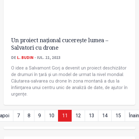
Un proiect naţional cucerește lumea –
Salvatori cu drone
DE
L. BUDIN
- IUL. 21, 2023
O idee a Salvamont Gorj a devenit un proiect deschizător
de drumuri în ţară și un model de urmat la nivel mondial.
Căutarea-salvarea cu drone în zona montană a dus la
înfiinţarea unui centru unic de analiză de date, de ajutor în
urgențe.
napoi
7
8
9
10
11
12
13
14
15
Înai