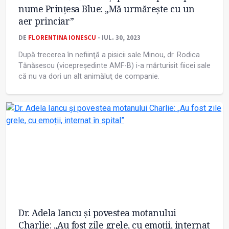
nume Prințesa Blue: „Mă urmărește cu un
aer princiar”
DE
FLORENTINA IONESCU
- IUL. 30, 2023
După trecerea în nefiinţă a pisicii sale Minou, dr. Rodica
Tănăsescu (vicepreședinte AMF-B) i-a mărturisit fiicei sale
că nu va dori un alt animăluţ de companie.
Dr. Adela Iancu și povestea motanului
Charlie: „Au fost zile grele, cu emoții, internat