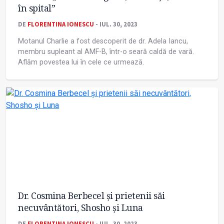
în spital”
DE
FLORENTINA IONESCU
- IUL. 30, 2023
Motanul Charlie a fost descoperit de dr. Adela Iancu,
membru supleant al AMF-B, într-o seară caldă de vară.
Aflăm povestea lui în cele ce urmează.
Dr. Cosmina Berbecel și prietenii săi
necuvântători, Shosho și Luna
DE
FLORENTINA IONESCU
- IUL. 30, 2023