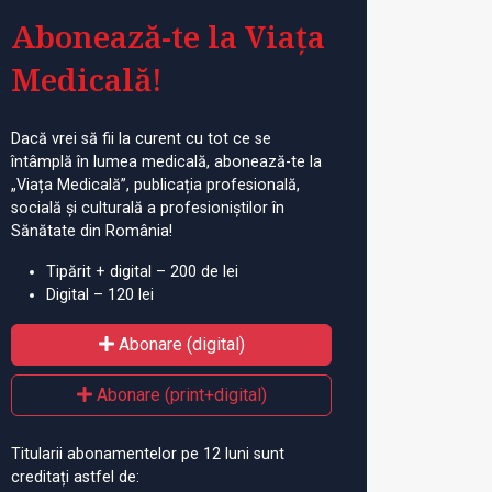
Abonează-te la Viața
Medicală!
Dacă vrei să fii la curent cu tot ce se
întâmplă în lumea medicală, abonează-te la
„Viața Medicală”, publicația profesională,
socială și culturală a profesioniștilor în
Sănătate din România!
Tipărit + digital – 200 de lei
Digital – 120 lei
Abonare (digital)
Abonare (print+digital)
Titularii abonamentelor pe 12 luni sunt
creditați astfel de: