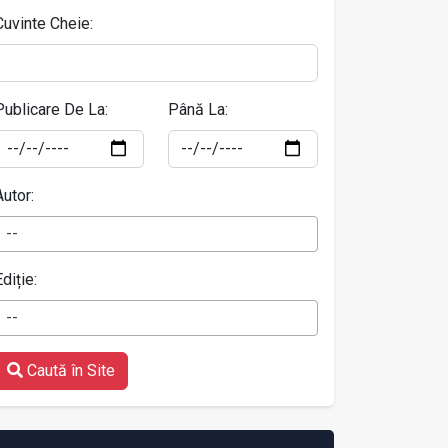
Cuvinte Cheie:
Publicare De La:
Până La:
Autor:
--
Ediție:
--
Caută în Site