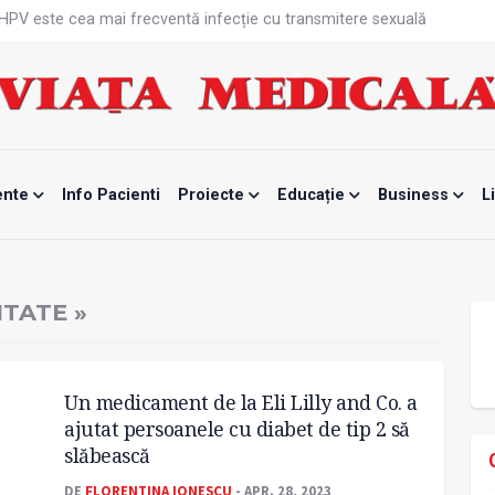
că HPV este cea mai frecventă infecție cu transmitere sexuală
n fabrici ar pune pacienții în pericol
 specialist
mente, blocată temporar
ri de la specialiști
eala mintală și caniculă?
tă sportivelor
unui vaccin împotriva tulpinei Bundibugyo a virusului Ebola
ente
Info Pacienti
Proiecte
Educație
Business
L
ănătatea mamei și copilului
e Enescu, la ceas aniversar
TATE »
Un medicament de la Eli Lilly and Co. a
ajutat persoanele cu diabet de tip 2 să
slăbească
DE
FLORENTINA IONESCU
- APR. 28, 2023