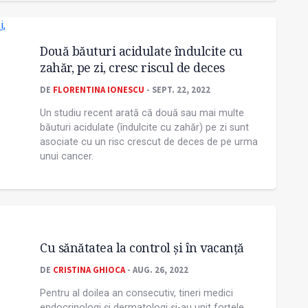
Două băuturi acidulate îndulcite cu
zahăr, pe zi, cresc riscul de deces
DE
FLORENTINA IONESCU
- SEPT. 22, 2022
Un studiu recent arată că două sau mai multe
băuturi acidulate (îndulcite cu zahăr) pe zi sunt
asociate cu un risc crescut de deces de pe urma
unui cancer.
Cu sănătatea la control și în vacanţă
DE
CRISTINA GHIOCA
- AUG. 26, 2022
Pentru al doilea an consecutiv, tineri medici
endocrinologi și dermatologi și-au unit forţele