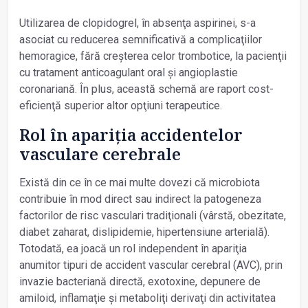
Utilizarea de clopidogrel, în absenţa aspirinei, s-a
asociat cu reducerea semnificativă a complicaţiilor
hemoragice, fără creșterea celor trombotice, la pacienţii
cu tratament anticoagulant oral și angioplastie
coronariană. În plus, această schemă are raport cost-
eficienţă superior altor opţiuni terapeutice.
Rol în apariţia accidentelor
vasculare cerebrale
Există din ce în ce mai multe dovezi că microbiota
contribuie în mod direct sau indirect la patogeneza
factorilor de risc vasculari tradiţionali (vârstă, obezitate,
diabet zaharat, dislipidemie, hipertensiune arterială).
Totodată, ea joacă un rol independent în apariţia
anumitor tipuri de accident vascular cerebral (AVC), prin
invazie bacteriană directă, exotoxine, depunere de
amiloid, inflamaţie și metaboliţi derivaţi din activitatea