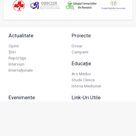
Actualitate
Proiecte
Opinii
Dosar
Știri
Campanii
Reportaje
Educație
Interviuri
Internaționale
Ars Medici
Studii Clinice
Istoria Medicinei
Evenimente
Link-Uri Utile
Reuniuni
Termeni Și Condiții
Diverse
Politica De Confidențialitate
Politica Publicitară
Business
Politica Cookie
Industria Farmaceutică