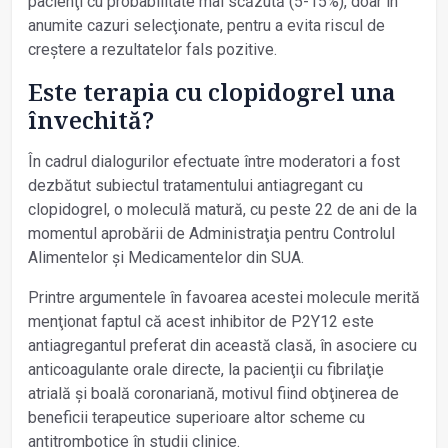
pacienţi cu probabilitate mai scăzută (5-15%), doar în
anumite cazuri selecţionate, pentru a evita riscul de
creștere a rezultatelor fals pozitive.
Este terapia cu clopidogrel una
învechită?
În cadrul dialogurilor efectuate între moderatori a fost
dezbătut subiectul tratamentului antiagregant cu
clopidogrel, o mo­leculă matură, cu peste 22 de ani de la
momentul aprobării de Administraţia pentru Controlul
Alimentelor și Medicamentelor din SUA.
Printre argumentele în favoarea acestei molecule merită
menţionat faptul că acest inhibitor de P2Y12 este
antiagregantul preferat din această clasă, în asociere cu
anticoagulante orale directe, la pacienţii cu fibrilaţie
atrială și boală coronariană, motivul fiind obţinerea de
beneficii terapeutice superioare altor scheme cu
antitrombotice în studii clinice.