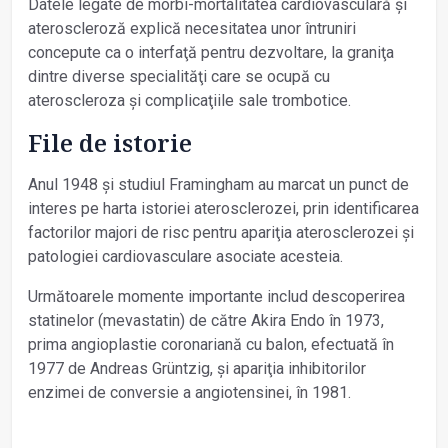
Datele legate de morbi-mortalitatea cardiovasculară și
ateroscleroză explică necesitatea unor întruniri
concepute ca o interfaţă pentru dezvoltare, la graniţa
dintre diverse specialităţi care se ocupă cu
ateroscleroza și complicaţiile sale trombotice.
File de istorie
Anul 1948 și studiul Framingham au marcat un punct de
interes pe harta istoriei aterosclerozei, prin identificarea
factorilor majori de risc pentru apariţia aterosclerozei și
patologiei cardiovasculare asociate acesteia.
Următoarele momente importante includ descoperirea
statinelor (mevastatin) de către Akira Endo în 1973,
prima angioplastie coronariană cu balon, efectuată în
1977 de Andreas Grüntzig, și apariţia inhibitorilor
enzimei de conversie a angiotensinei, în 1981.