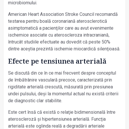
microbiomului.
American Heart Association Stroke Council recomandă
testarea pentru boală coronariană aterosclerotică
asimptomatică a pacienţilor care au avut evenimente
ischemice asociate cu ateroscleroza intracraniană,
întrucât studiile efectuate au dovedit că peste 50%
dintre aceștia prezintă ischemie miocardică silenţioasă.
Efecte pe tensiunea arterială
Se discută din ce în ce mai frecvent despre conceptul
de îmbătrânire vasculară precoce, caracterizată prin
rigiditate arterială crescută, măsurată prin presiunea
undei pulsului, deși la momentul actual nu există criterii
de diag­nostic clar stabilite.
Este cert însă că există o relaţie bidimensională între
ateroscleroză și hipertensiunea arterială. Funcţia
arterială este oglinda reală a degradării arteriale