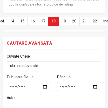
duc la controale stomatologice de rutină.
poi
14
15
16
17
18
19
20
21
22
În
CĂUTARE AVANSATĂ
Cuvinte Cheie:
Publicare De La:
Până La:
Autor:
--