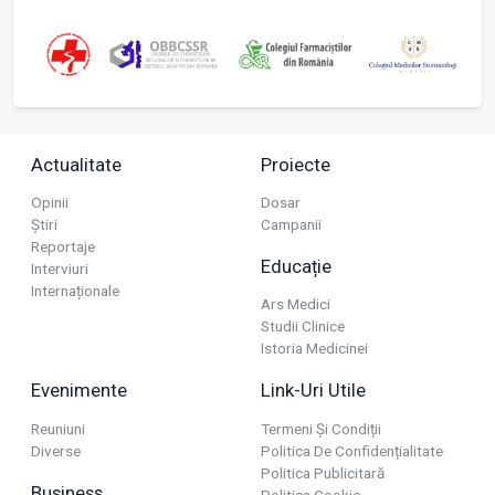
Actualitate
Proiecte
Opinii
Dosar
Știri
Campanii
Reportaje
Educație
Interviuri
Internaționale
Ars Medici
Studii Clinice
Istoria Medicinei
Evenimente
Link-Uri Utile
Reuniuni
Termeni Și Condiții
Diverse
Politica De Confidențialitate
Politica Publicitară
Business
Politica Cookie