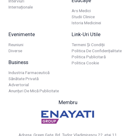
Educație
Interviuri
Internaționale
Ars Medici
Studii Clinice
Istoria Medicinei
Evenimente
Link-Uri Utile
Reuniuni
Termeni Și Condiții
Diverse
Politica De Confidențialitate
Politica Publicitară
Business
Politica Cookie
Industria Farmaceutică
Sănătate Privată
Advertorial
Anunțuri De Mică Publicitate
Membru
Adresa: Green Gate, Bd. Tudor Vladimirescu 22, etaj 11,