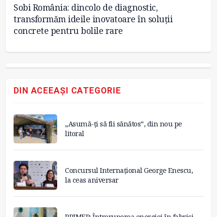
Sobi România: dincolo de diagnostic,
Șa
transformăm ideile inovatoare în soluții
o 
concrete pentru bolile rare
DIN ACEEAȘI CATEGORIE
„Asumă-ți să fii sănătos”, din nou pe
litoral
Concursul Internațional George Enescu,
la ceas aniversar
PRIMER: Întreruperea energiei în fabrici