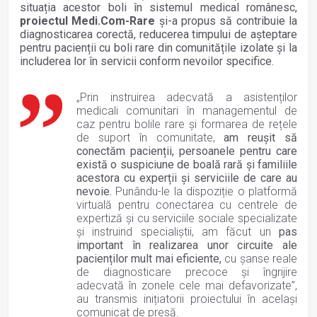
situația acestor boli în sistemul medical românesc,
proiectul Medi.Com-Rare
și-a propus să contribuie la
diagnosticarea corectă, reducerea timpului de așteptare
pentru pacienții cu boli rare din comunitățile izolate și la
includerea lor în servicii conform nevoilor specifice.
„Prin instruirea adecvată a asistenților
medicali comunitari în managementul de
caz pentru bolile rare și formarea de rețele
de suport în comunitate,
am reușit să
conectăm pacienții, persoanele pentru care
există o suspiciune de boală rară și familiile
acestora cu experții și serviciile de care au
nevoie.
Punându-le la dispoziție o platformă
virtuală pentru conectarea cu centrele de
expertiză și cu serviciile sociale specializate
și instruind specialiștii, am făcut un
pas
important în realizarea unor circuite ale
pacienților mult mai eficiente,
cu șanse reale
de diagnosticare precoce și îngrijire
adecvată în zonele cele mai defavorizate”,
au transmis inițiatorii proiectului în același
comunicat de presă.