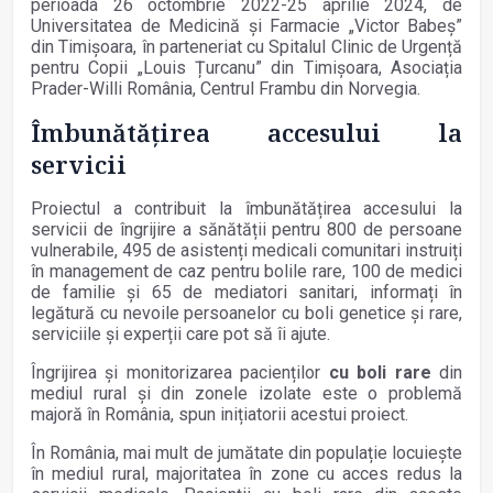
perioada 26 octombrie 2022-25 aprilie 2024, de
Universitatea de Medicină și Farmacie „Victor Babeș”
din Timișoara, în parteneriat cu Spitalul Clinic de Urgență
pentru Copii „Louis Țurcanu” din Timișoara, Asociația
Prader-Willi România, Centrul Frambu din Norvegia.
Îmbunătățirea accesului la
servicii
Proiectul a contribuit la îmbunătățirea accesului la
servicii de îngrijire a sănătății pentru 800 de persoane
vulnerabile, 495 de asistenți medicali comunitari instruiți
în management de caz pentru bolile rare, 100 de medici
de familie și 65 de mediatori sanitari, informați în
legătură cu nevoile persoanelor cu boli genetice și rare,
serviciile și experții care pot să îi ajute.
Îngrijirea și monitorizarea pacienților
cu boli rare
din
mediul rural și din zonele izolate este o problemă
majoră în România, spun inițiatorii acestui proiect.
În România, mai mult de jumătate din populație locuiește
în mediul rural, majoritatea în zone cu acces redus la