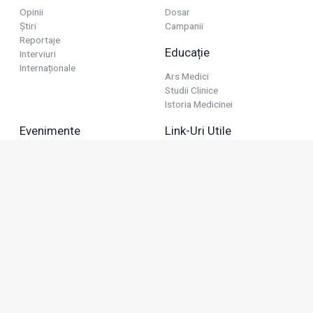
Opinii
Dosar
Știri
Campanii
Reportaje
Educație
Interviuri
Internaționale
Ars Medici
Studii Clinice
Istoria Medicinei
Evenimente
Link-Uri Utile
Reuniuni
Termeni Și Condiții
Diverse
Politica De Confidențialitate
Politica Publicitară
Business
Politica Cookie
Industria Farmaceutică
Sănătate Privată
Advertorial
Anunțuri De Mică Publicitate
Membru