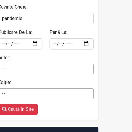
Cuvinte Cheie:
Publicare De La:
Până La:
Autor:
--
Ediție:
--
Caută în Site