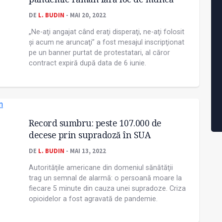
DE
L. BUDIN
- MAI 20, 2022
„Ne-aţi angajat când eraţi disperaţi, ne-aţi folosit
şi acum ne aruncaţi” a fost mesajul inscripţionat
pe un banner purtat de protestatari, al căror
contract expiră după data de 6 iunie.
Record sumbru: peste 107.000 de
decese prin supradoză în SUA
DE
L. BUDIN
- MAI 13, 2022
Autorităţile americane din domeniul sănătăţii
trag un semnal de alarmă: o persoană moare la
fiecare 5 minute din cauza unei supradoze. Criza
opioidelor a fost agravată de pandemie.