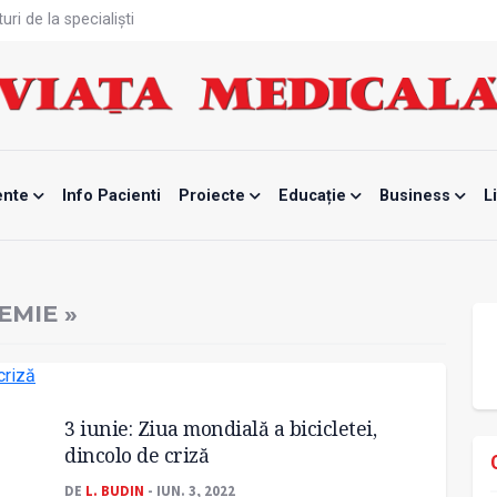
ri de la specialiști
eala mintală și caniculă?
tă sportivelor
unui vaccin împotriva tulpinei Bundibugyo a virusului Ebola
ănătatea mamei și copilului
te, noul card de sănătate
fizică tot mai proastă
rontalier la date medicale
ente
Info Pacienti
Proiecte
Educație
Business
L
odificat
mente, blocată temporar
EMIE »
3 iunie: Ziua mondială a bicicletei,
dincolo de criză
DE
L. BUDIN
- IUN. 3, 2022