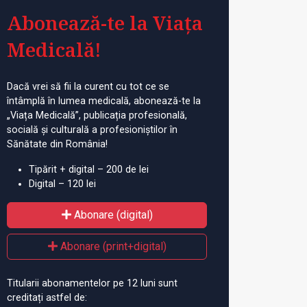
Abonează-te la Viața
Medicală!
Dacă vrei să fii la curent cu tot ce se
întâmplă în lumea medicală, abonează-te la
„Viața Medicală”, publicația profesională,
socială și culturală a profesioniștilor în
Sănătate din România!
Tipărit + digital – 200 de lei
Digital – 120 lei
Abonare (digital)
Abonare (print+digital)
Titularii abonamentelor pe 12 luni sunt
creditați astfel de: