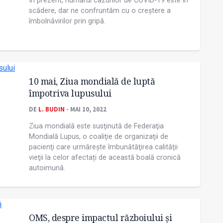
În prezent, numărul cazurilor de COVID-19 este în
scădere, dar ne confruntăm cu o creștere a
îmbolnăvirilor prin gripă.
10 mai, Ziua mondială de luptă
împotriva lupusului
DE
L. BUDIN
- MAI 10, 2022
Ziua mondială este susţinută de Federaţia
Mondială Lupus, o coaliţie de organizaţii de
pacienţi care urmăreşte îmbunătăţirea calităţii
vieţii la celor afectați de această boală cronică
autoimună.
OMS, despre impactul războiului şi