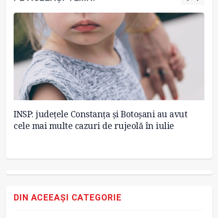
INSP: județele Constanța și Botoșani au avut
Eu
cele mai multe cazuri de rujeolă în iulie
ru
DIN ACEEAȘI CATEGORIE