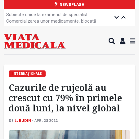
NEWSFLASH
Subiecte unice la examenul de specialist
Comercializarea unor medicamente, blocată
temporar
Cum gestionăm jet lag-ul- sfaturi de la specialiști
Care este legătura dintre oboseala mintală și
caniculă?
Campanie de prevenție dedicată sportivelor
Un nou studiu pentru testarea unui vaccin împotriva
tulpinei Bundibugyo a virusului Ebola
Alăptarea, esențială pentru sănătatea mamei și
INTERNAȚIONALE
copilului
Cazurile de rujeolă au
Cartea electronică de identitate, noul card de
sănătate
crescut cu 79% în primele
Copiii europeni, într-o formă fizică tot mai proastă
două luni, la nivel global
PRIMER: Întreruperea energiei în fabrici ar pune
pacienții în pericol
DE
L. BUDIN
- APR. 28 2022