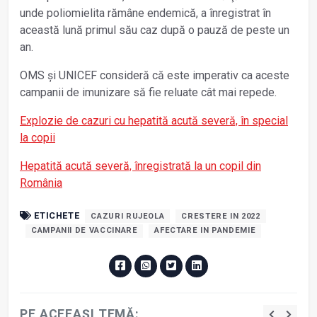
unde poliomielita rămâne endemică, a înregistrat în
această lună primul său caz după o pauză de peste un
an.
OMS şi UNICEF consideră că este imperativ ca aceste
campanii de imunizare să fie reluate cât mai repede.
Explozie de cazuri cu hepatită acută severă, în special
la copii
Hepatită acută severă, înregistrată la un copil din
România
ETICHETE
CAZURI RUJEOLA
CRESTERE IN 2022
CAMPANII DE VACCINARE
AFECTARE IN PANDEMIE
PE ACEEAȘI TEMĂ: