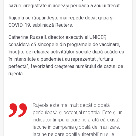
cazuri înregistrate în aceeaşi perioadă a anului trecut.
Rujeola se răspândeşte mai repede decât gripa şi
COVID-19, subliniază Reuters.
Catherine Russell, director executiv al UNICEF,
consideră că sincopele din programele de vaccinare,
însoţite de reluarea activităţilor sociale după scăderea
în intensitate a pandemiei, au reprezentat „furtuna
perfectă”, favorizând creşterea numărului de cazuri de
rujeolă.
Rujeola este mai mult decât o boală
periculoasă şi potenţial mortală. Este şi un
indicator timpuriu care ne arată că există
lacune în campania globală de imunizare,
lacune pe care copiii vulnerabili nu şi le