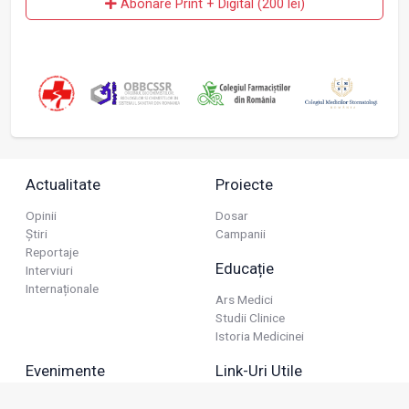
Abonare Print + Digital (200 lei)
Actualitate
Proiecte
Opinii
Dosar
Știri
Campanii
Reportaje
Educație
Interviuri
Internaționale
Ars Medici
Studii Clinice
Istoria Medicinei
Evenimente
Link-Uri Utile
Reuniuni
Termeni Și Condiții