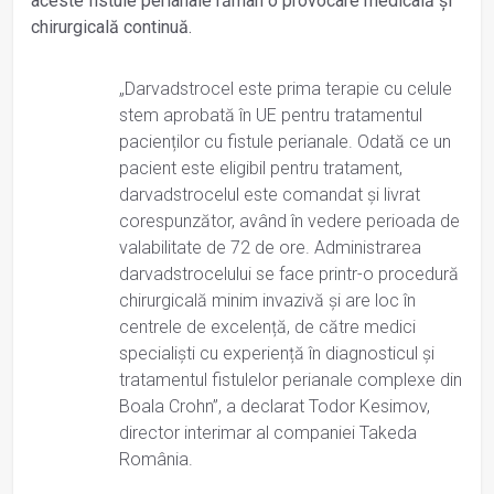
aceste fistule perianale rămân o provocare medicală și
chirurgicală continuă.
„Darvadstrocel este prima terapie cu celule
stem aprobată în UE pentru tratamentul
pacienților cu fistule perianale. Odată ce un
pacient este eligibil pentru tratament,
darvadstrocelul este comandat și livrat
corespunzător, având în vedere perioada de
valabilitate de 72 de ore. Administrarea
darvadstrocelului se face printr-o procedură
chirurgicală minim invazivă și are loc în
centrele de excelență, de către medici
specialiști cu experiență în diagnosticul și
tratamentul fistulelor perianale complexe din
Boala Crohn”, a declarat Todor Kesimov,
director interimar al companiei Takeda
România.