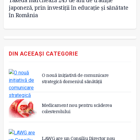
Takeda marchează 245 de ani de tradiție
Bo
japoneză, prin investiții în educație și sănătate
as
în România
DIN ACEEAȘI CATEGORIE
O nouă inițiativă de comunicare
strategică domeniul sănătății
Medicament nou pentru scăderea
colesterolului
LAWG are un Consiliu Director nou