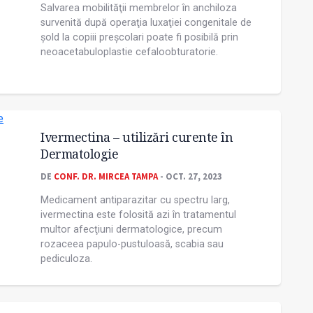
Salvarea mobilităţii membrelor în anchiloza
survenită după operaţia luxaţiei congenitale de
șold la copiii preșcolari poate fi posibilă prin
neoacetabuloplastie cefaloobturatorie.
Ivermectina – utilizări curente în
Dermatologie
DE
CONF. DR. MIRCEA TAMPA
- OCT. 27, 2023
Medicament antiparazitar cu spectru larg,
ivermectina este folosită azi în tratamentul
multor afecţiuni dermatologice, precum
rozaceea papulo-pustuloasă, scabia sau
pediculoza.