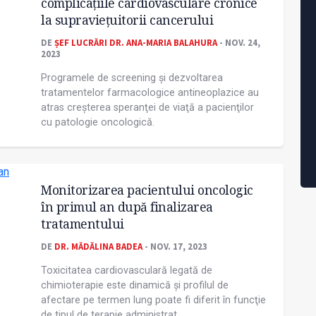
complicaţiile cardiovasculare cronice
la supravieţuitorii cancerului
DE
ȘEF LUCRĂRI DR. ANA-MARIA BALAHURA
- NOV. 24,
2023
Programele de screening și dezvoltarea
tratamentelor farmacologice antineoplazice au
atras creșterea speranţei de viaţă a pacienţilor
cu patologie oncologică.
Monitorizarea pacientului oncologic
în primul an după finalizarea
tratamentului
DE
DR. MĂDĂLINA BADEA
- NOV. 17, 2023
Toxicitatea cardiovasculară legată de
chimioterapie este dinamică şi profilul de
afectare pe termen lung poate fi diferit în funcţie
de tipul de terapie administrat.