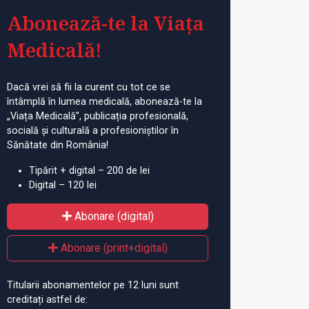
Abonează-te la Viața
Medicală!
Dacă vrei să fii la curent cu tot ce se
întâmplă în lumea medicală, abonează-te la
„Viața Medicală”, publicația profesională,
socială și culturală a profesioniștilor în
Sănătate din România!
Tipărit + digital – 200 de lei
Digital – 120 lei
Abonare (digital)
Abonare (print+digital)
Titularii abonamentelor pe 12 luni sunt
creditați astfel de: