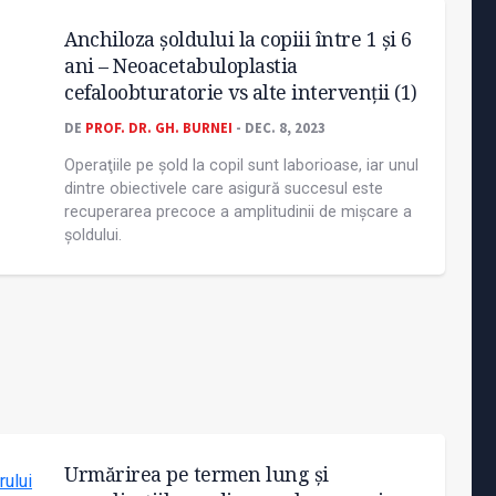
Anchiloza șoldului la copiii între 1 și 6
ani – Neoacetabuloplastia
cefaloobturatorie vs alte intervenţii (1)
DE
PROF. DR. GH. BURNEI
- DEC. 8, 2023
Operaţiile pe șold la copil sunt laborioase, iar unul
dintre obiectivele care asigură succesul este
recuperarea precoce a amplitudinii de mișcare a
șoldului.
Urmărirea pe termen lung și