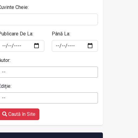
Cuvinte Cheie:
Publicare De La:
Până La:
Autor:
--
Ediție:
--
Caută în Site