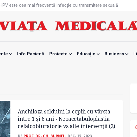
că HPV este cea mai frecventă infecție cu transmitere sexuală
n fabrici ar pune pacienții în pericol
 specialist
mente, blocată temporar
ri de la specialiști
eala mintală și caniculă?
tă sportivelor
unui vaccin împotriva tulpinei Bundibugyo a virusului Ebola
ente
Info Pacienti
Proiecte
Educație
Business
L
ănătatea mamei și copilului
e Enescu, la ceas aniversar
Anchiloza șoldului la copiii cu vârsta
între 1 și 6 ani - Neoacetabuloplastia
cefaloobturatorie vs alte intervenţii (2)
DE
PROF. DR. GH. BURNEI
- DEC. 15, 2023