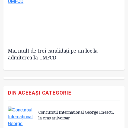
Mai mult de trei candidați pe un loc la
Un
26
admiterea la UMFCD
Fa
DIN ACEEAȘI CATEGORIE
Concursul Internațional George Enescu,
la ceas aniversar