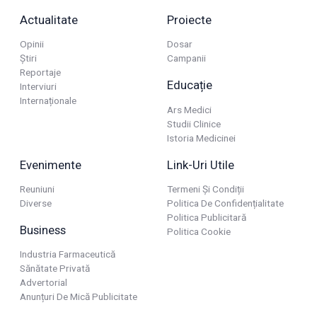
Actualitate
Proiecte
Opinii
Dosar
Știri
Campanii
Reportaje
Educație
Interviuri
Internaționale
Ars Medici
Studii Clinice
Istoria Medicinei
Evenimente
Link-Uri Utile
Reuniuni
Termeni Și Condiții
Diverse
Politica De Confidențialitate
Politica Publicitară
Business
Politica Cookie
Industria Farmaceutică
Sănătate Privată
Advertorial
Anunțuri De Mică Publicitate