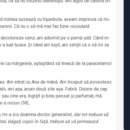
chisă, ca să nu trezesc bebelușul. Am aţipit de câteva ori
ând mintea lucrează cu hiperbole, aveam impresia că mi-
euronii. Că nu o să mă mai fac bine
niciodată
.
 decoloreze cerul, am adormit pe o pernă udă. Când m-
m-a luat tusea. Și când am tușit, am simţit că o să mi se
ele ca mărgelele, așteptând să treacă de la paracetamol
as. Am intrat cu Ana de mână. Am început să povestesc
talii, ieri așa, acum două zile așa. Febră. Durere de cap.
sau cine era, îngrijit și bine pensat și parfumat, mă
i e niciun ORL.
,
mi-a zis doamna doctor generalist,
dar tot trebuie să
al, băgaţi copiii în faţă, trebuie să vă primească