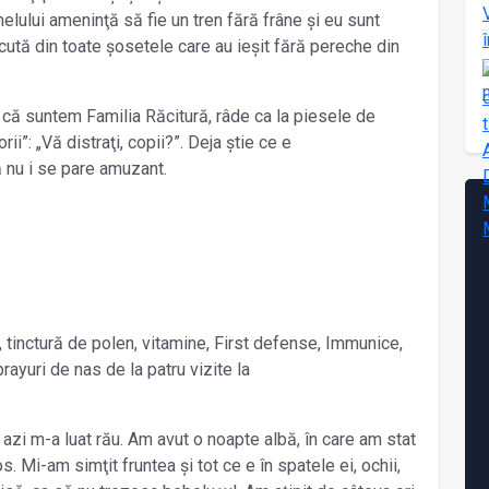
unelului ameninţă să fie un tren fără frâne și eu sunt
cută din toate șosetele care au ieșit fără pereche din
ei că suntem Familia Răcitură, râde ca la piesele de
rii”: „Vă distraţi, copii?”. Deja știe ce e
ă nu i se pare amuzant.
e, tinctură de polen, vitamine, First defense, Immunice,
rayuri de nas de la patru vizite la
zi m-a luat rău. Am avut o noapte albă, în care am stat
s. Mi-am simţit fruntea și tot ce e în spatele ei, ochii,