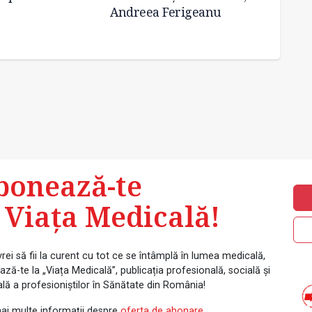
Andreea Ferigeanu
ORL la
Odorh
bonează-te
 Viața Medicală!
rei să fii la curent cu tot ce se întâmplă în lumea medicală,
ză-te la „Viața Medicală”, publicația profesională, socială și
ală a profesioniștilor în Sănătate din România!
ai multe informații despre
oferta de abonare
.