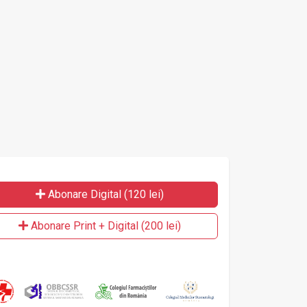
 Spitalul Municipal
co
eiu Secuiesc
Co
Abonare Digital (120 lei)
Abonare Print + Digital (200 lei)