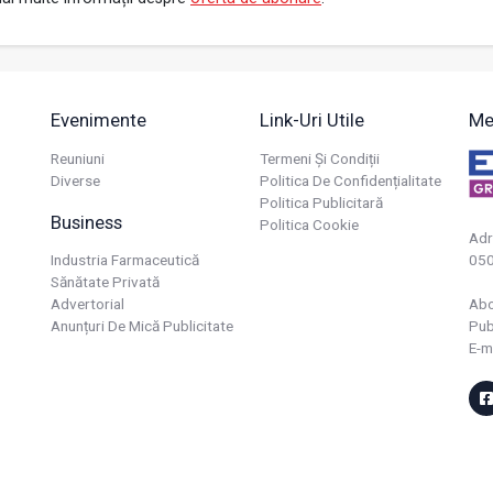
Evenimente
Link-Uri Utile
Me
Reuniuni
Termeni Și Condiții
Diverse
Politica De Confidențialitate
Politica Publicitară
Business
Politica Cookie
Adr
Industria Farmaceutică
050
Sănătate Privată
Advertorial
Ab
Anunțuri De Mică Publicitate
Pub
E-m