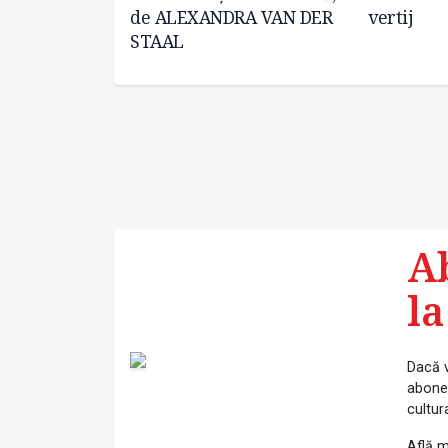
neanu
de ALEXANDRA VAN DER
vertij
STAAL
A
la
Dacă v
abonea
cultur
Află m