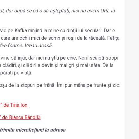
ut, dar după ce că o să așteptaţi, nici nu avem ORL la
d pe Kafka rânjind la mine cu dinţii lui seculari. Dar e
care are ochii mici de somn și roșii de la răceală. Fetiţa
i-e foame. Vreau acasă.
ine să înjur, dar nici nu știu pe cine. Norii scuipă stropi
clădiri, și clădirile devin și mai gri și mai urâte. De la
păraţi pe viaţă.
roșu de la stopuri pe frână. Îmi pun mâna pe frunte și zic:
” de Tina Ion
” de Bianca Bândilă
 trimite microficţiuni la adresa