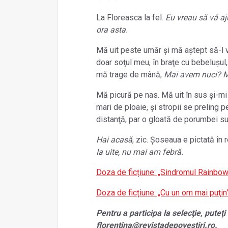
La Floreasca la fel.
Eu vreau să vă aj
ora asta.
Mă uit peste umăr și mă aștept să-l vă
doar soţul meu, în braţe cu bebelușul, 
mă trage de mână,
Mai avem nuci? M
Mă picură pe nas. Mă uit în sus și-mi v
mari de ploaie, și stropii se preling pe 
distanţă, par o gloată de porumbei su
Hai acasă
, zic. Șoseaua e pictată în 
Ia uite, nu mai am febră.
Doza de ficțiune: „Sindromul Rainbow
Doza de ficțiune: „Cu un om mai puţin
Pentru a participa la selecţie, puteţi
florentina@revistadepovestiri.ro.