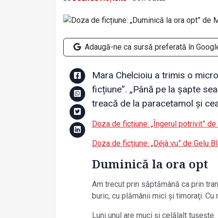
Adaugă-ne ca sursă preferată în Googl
Mara Chelcioiu a trimis o micro
ficțiune”. „Până pe la șapte se
treacă de la paracetamol și ceai
Doza de ficțiune: „Îngerul potrivit” d
Doza de ficțiune: „Déjà vu” de Gelu B
Duminică la ora opt
Am trecut prin săptămână ca prin tranș
buric, cu plămânii mici și timoraţi. Cu 
Luni unul are muci și celălalt tușește.