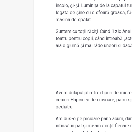
încolo, și-și. Luminiţa de la capătul t
legată de șine cu o sfoară groasă, fă
mașina de spălat.
Suntem cu toţii răciţi. Când îi zic An
teatru pentru copii, când întreabă „acto
aia o glumă și mai râde uneori și dac
Avem dulapul plin: trei tipuri de mier
ceaiuri Hapciu și de cuișoare, patru sp
pediatru.
Am dus-o pe picioare până acum, dar a
întinsă în pat și mi-am simţit fiecare o