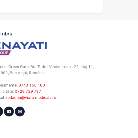
mbru
esa: Green Gate, Bd. Tudor Vladimirescu 22, etaj 11,
883, Bucureşti, România
onamente:
0743 166 100
licitate:
0729 729 737
ail:
redactia@viata-medicala.ro