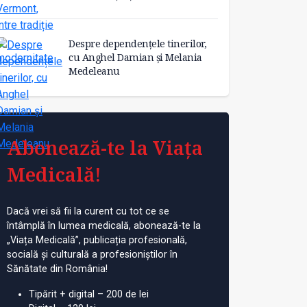
Despre dependențele tinerilor,
cu Anghel Damian și Melania
Medeleanu
Abonează-te la Viața
Medicală!
Dacă vrei să fii la curent cu tot ce se
întâmplă în lumea medicală, abonează-te la
„Viața Medicală”, publicația profesională,
socială și culturală a profesioniștilor în
Sănătate din România!
Tipărit + digital – 200 de lei