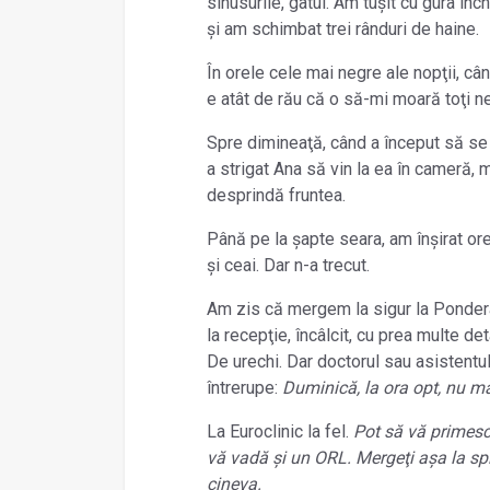
sinusurile, gâtul. Am tușit cu gura în
și am schimbat trei rânduri de haine.
În orele cele mai negre ale nopţii, c
e atât de rău că o să-mi moară toţi n
Spre dimineaţă, când a început să se
a strigat Ana să vin la ea în cameră, 
desprindă fruntea.
Până pe la șapte seara, am înșirat or
și ceai. Dar n-a trecut.
Am zis că mergem la sigur la Ponder
la recepţie, încâlcit, cu prea multe de
De urechi. Dar doctorul sau asistentul 
întrerupe:
Duminică, la ora opt, nu ma
La Euroclinic la fel.
Pot să vă primesc
vă vadă și un ORL. Mergeţi așa la spit
cineva.