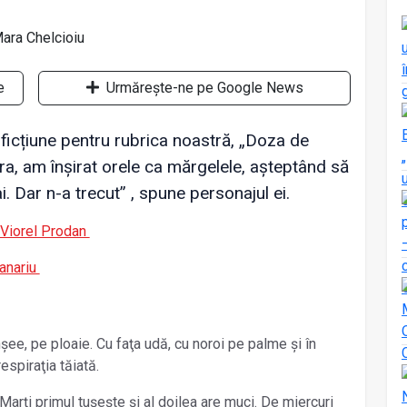
e
Urmărește-ne pe Google News
ficțiune pentru rubrica noastră, „Doza de
ara, am înșirat orele ca mărgelele, așteptând să
. Dar n-a trecut” , spune personajul ei.
e Viorel Prodan
lanariu
ee, pe ploaie. Cu faţa udă, cu noroi pe palme și în
respiraţia tăiată.
 Marţi primul tușește și al doilea are muci. De miercuri