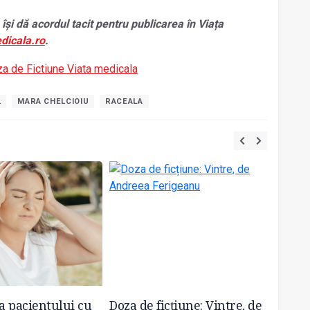
 își dă acordul tacit pentru publicarea în Viața
dicala.ro
.
L
MARA CHELCIOIU
RACEALA
 pacientului cu
Doza de ficțiune: Vintre, de
Șefi se