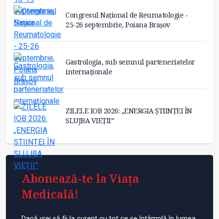
Congresul Național de Reumatologie -
25-26 septembrie, Poiana Brașov
Gastrologia, sub semnul parteneriatelor
internaționale
ZILELE IOB 2026: „ENERGIA ȘTIINȚEI ÎN
SLUJBA VIEȚII”
Abonează-te la Viața
Medicală!
Dacă vrei să fii la curent cu tot ce se întâmplă în lumea