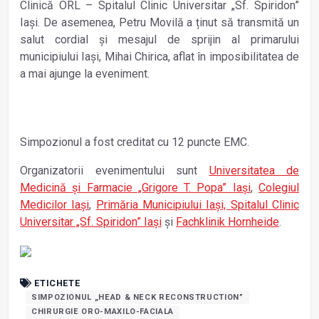
Clinică ORL – Spitalul Clinic Universitar „Sf. Spiridon”
Iași. De asemenea, Petru Movilă a ținut să transmită un
salut cordial și mesajul de sprijin al primarului
municipiului Iași, Mihai Chirica, aflat în imposibilitatea de
a mai ajunge la eveniment.
Simpozionul a fost creditat cu 12 puncte EMC.
Organizatorii evenimentului sunt
Universitatea de
Medicină și Farmacie „Grigore T. Popa” Iași
,
Colegiul
Medicilor Iași
,
Primăria Municipiului Iași,
Spitalul Clinic
Universitar „Sf. Spiridon” Iași
și
Fachklinik Hornheide
.
ETICHETE
SIMPOZIONUL „HEAD & NECK RECONSTRUCTION”
CHIRURGIE ORO-MAXILO-FACIALA