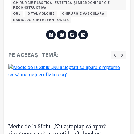
CHIRURGIE PLASTICĂ, ESTETICĂ ȘI MICROCHIRURGIE
RECONSTRUCTIVĂ
ORL
OFTALMOLOGIE
CHIRURGIE VASCULARĂ
RADIOLOGIE INTERVENTIONALA
PE ACEEAȘI TEMĂ:
Medic de la Sibiu: „Nu așteptați să apară
Pr
simptome ca să mergeți la oftalmolog”
tr