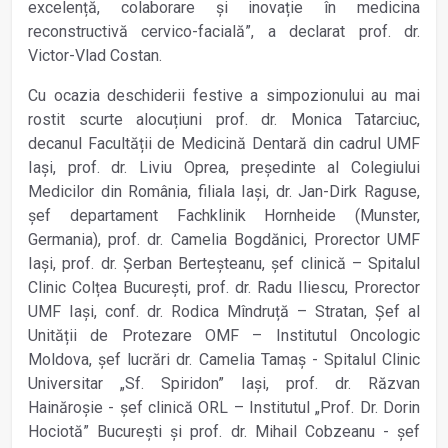
excelență, colaborare și inovație în medicina
reconstructivă cervico-facială”, a declarat prof. dr.
Victor-Vlad Costan.
Cu ocazia deschiderii festive a simpozionului au mai
rostit scurte alocuțiuni prof. dr. Monica Tatarciuc,
decanul Facultății de Medicină Dentară din cadrul UMF
Iași, prof. dr. Liviu Oprea, președinte al Colegiului
Medicilor din România, filiala Iași, dr. Jan-Dirk Raguse,
șef departament Fachklinik Hornheide (Munster,
Germania), prof. dr. Camelia Bogdănici, Prorector UMF
Iași, prof. dr. Șerban Berteșteanu, șef clinică – Spitalul
Clinic Colțea București, prof. dr. Radu Iliescu, Prorector
UMF Iași, conf. dr. Rodica Mîndruță – Stratan, Șef al
Unității de Protezare OMF – Institutul Oncologic
Moldova, șef lucrări dr. Camelia Tamaș - Spitalul Clinic
Universitar „Sf. Spiridon” Iași, prof. dr. Răzvan
Hainăroșie - șef clinică ORL – Institutul „Prof. Dr. Dorin
Hociotă” București și prof. dr. Mihail Cobzeanu - șef