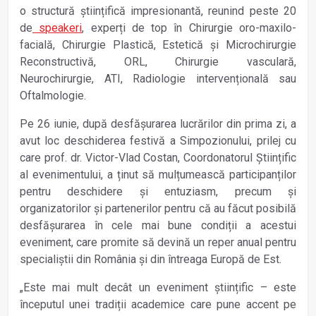
o structură științifică impresionantă, reunind peste 20
de
speakeri
, experți de top în Chirurgie oro-maxilo-
facială, Chirurgie Plastică, Estetică și Microchirurgie
Reconstructivă, ORL, Chirurgie vasculară,
Neurochirurgie, ATI, Radiologie intervențională sau
Oftalmologie.
Pe 26 iunie, după desfășurarea lucrărilor din prima zi, a
avut loc deschiderea festivă a Simpozionului, prilej cu
care prof. dr. Victor-Vlad Costan, Coordonatorul Științific
al evenimentului, a ținut să mulțumească participanților
pentru deschidere și entuziasm, precum și
organizatorilor și partenerilor pentru că au făcut posibilă
desfășurarea în cele mai bune condiții a acestui
eveniment, care promite să devină un reper anual pentru
specialiștii din România și din întreaga Europă de Est.
„Este mai mult decât un eveniment științific – este
începutul unei tradiții academice care pune accent pe