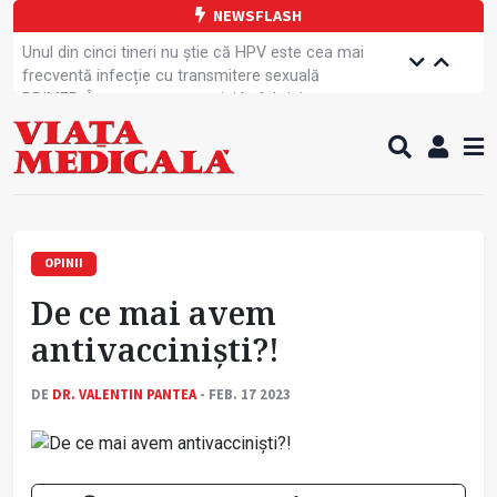
NEWSFLASH
Unul din cinci tineri nu știe că HPV este cea mai
frecventă infecție cu transmitere sexuală
PRIMER: Întreruperea energiei în fabrici ar pune
pacienții în pericol
Subiecte unice la examenul de specialist
Comercializarea unor medicamente, blocată
temporar
Cum gestionăm jet lag-ul- sfaturi de la specialiști
Care este legătura dintre oboseala mintală și
caniculă?
OPINII
Campanie de prevenție dedicată sportivelor
De ce mai avem
Un nou studiu pentru testarea unui vaccin împotriva
tulpinei Bundibugyo a virusului Ebola
antivacciniști?!
Alăptarea, esențială pentru sănătatea mamei și
copilului
DE
DR. VALENTIN PANTEA
- FEB. 17 2023
Concursul Internațional George Enescu, la ceas
aniversar