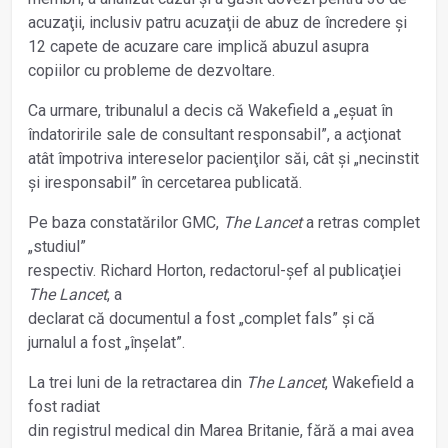
acuzaţii, inclusiv patru acuzaţii de abuz de încredere și
12 capete de acuzare care implică abuzul asupra
copiilor cu probleme de dezvoltare.
Ca urmare, tribunalul a decis că Wakefield a „eșuat în
îndatoririle sale de consultant responsabil”, a acţionat
atât împotriva intereselor pacienţilor săi, cât și „necinstit
și iresponsabil” în cercetarea publicată.
Pe baza constatărilor GMC,
The Lancet
a retras complet
„studiul”
respectiv. Richard Horton, redactorul-șef al publicaţiei
The Lancet
, a
declarat că documentul a fost „complet fals” și că
jurnalul a fost „înșelat”.
La trei luni de la retractarea din
The Lancet
, Wakefield a
fost radiat
din registrul medical din Marea Britanie, fără a mai avea