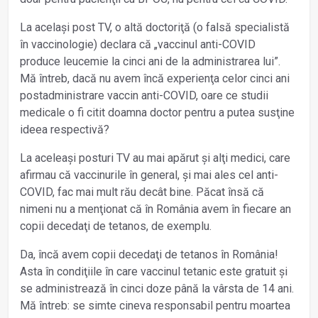
La același post TV, o altă doctoriţă (o falsă specialistă
în vaccinologie) declara că „vaccinul anti-COVID
produce leucemie la cinci ani de la administrarea lui”.
Mă întreb, dacă nu avem încă experienţa celor cinci ani
postadministrare vaccin anti-COVID, oare ce studii
medicale o fi citit doamna doctor pentru a putea susţine
ideea respectivă?
La aceleași posturi TV au mai apărut și alţi medici, care
afirmau că vaccinurile în general, și mai ales cel anti-
COVID, fac mai mult rău decât bine. Păcat însă că
nimeni nu a menţionat că în România avem în fiecare an
copii decedaţi de tetanos, de exemplu.
Da, încă avem copii decedaţi de tetanos în România!
Asta în condiţiile în care vaccinul tetanic este gratuit și
se administrează în cinci doze până la vârsta de 14 ani.
Mă întreb: se simte cineva responsabil pentru moartea