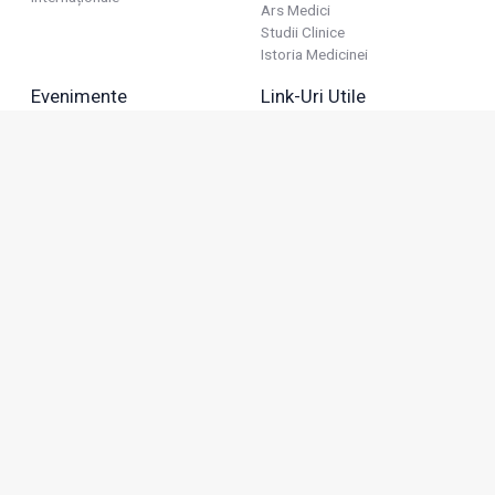
Ars Medici
Studii Clinice
Istoria Medicinei
Evenimente
Link-Uri Utile
Reuniuni
Termeni Și Condiții
Diverse
Politica De Confidențialitate
Politica Publicitară
Business
Politica Cookie
Industria Farmaceutică
Sănătate Privată
Advertorial
Anunțuri De Mică Publicitate
Membru
Adresa: Green Gate, Bd. Tudor Vladimirescu 22, etaj 11,
050883, Bucureşti, România