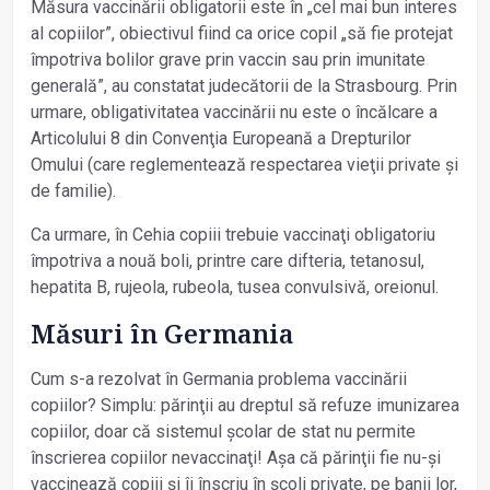
Măsura vaccinării obligatorii este în „cel mai bun interes
al copiilor”, obiectivul fiind ca orice copil „să fie protejat
împotriva bolilor grave prin vaccin sau prin imunitate
generală”, au constatat judecătorii de la Strasbourg. Prin
urmare, obligativitatea vaccinării nu este o încălcare a
Articolului 8 din Convenţia Europeană a Drepturilor
Omului (care reglementează respectarea vieţii private și
de familie).
Ca urmare, în Cehia copiii trebuie vaccinaţi obligatoriu
împotriva a nouă boli, printre care difteria, tetanosul,
hepatita B, rujeola, rubeola, tusea convulsivă, oreionul.
Măsuri în Germania
Cum s-a rezolvat în Germania problema vaccinării
copiilor? Simplu: părinţii au dreptul să refuze imunizarea
copiilor, doar că sistemul școlar de stat nu permite
înscrierea copiilor nevaccinaţi! Așa că părinţii fie nu-și
vaccinează copiii și îi înscriu în școli private, pe banii lor,