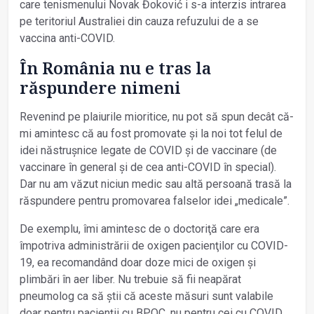
care tenismenului Novak Đoković i s-a interzis intrarea
pe teritoriul Australiei din cauza refuzului de a se
vaccina anti-COVID.
În România nu e tras la
răspundere nimeni
Revenind pe plaiurile mioritice, nu pot să spun decât că-
mi amintesc că au fost promovate și la noi tot felul de
idei năstrușnice legate de COVID și de vaccinare (de
vaccinare în general și de cea anti-COVID în special).
Dar nu am văzut niciun medic sau altă persoană trasă la
răspundere pentru promovarea falselor idei „medicale”.
De exemplu, îmi amintesc de o doctoriţă care era
împotriva administrării de oxigen pacienţilor cu COVID-
19, ea recomandând doar doze mici de oxigen și
plimbări în aer liber. Nu trebuie să fii neapărat
pneumolog ca să știi că aceste măsuri sunt valabile
doar pentru pacienţii cu BPOC, nu pentru cei cu COVID.