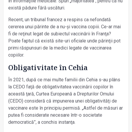
în informaţiile medicale. Spun „majoritatea”, pentru că nu
există pădure fără uscături.
Recent, un tribunal francez a respins ca nefondată
cererea unui părinte de a nu-și vaccina copiii. Ce-ar mai
fi de reţinut legat de subiectul vaccinării în Franţa?
Poate faptul că există site-uri oficiale unde părinţii pot
primi răspunsuri de la medici legate de vaccinarea
copiilor.
Obligativitate în Cehia
În 2021, după ce mai multe familii din Cehia s-au plâns
la CEDO faţă de obligativitatea vaccinării copiilor în
această ţară, Curtea Europeană a Drepturilor Omului
(CEDO) consideră că impunerea unei obligativităţi de
vaccinare este în principiu permisă. „Astfel de măsuri ar
putea fi considerate necesare într-o societate
democratică”, a conchis instanţa.