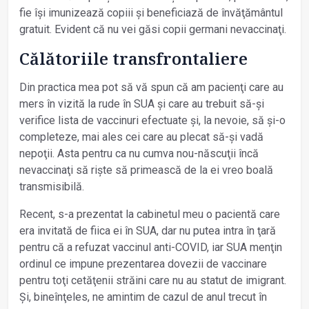
fie își imunizează copiii și beneficiază de învăţământul
gratuit. Evident că nu vei găsi copii germani nevaccinaţi.
Călătoriile transfrontaliere
Din practica mea pot să vă spun că am pacienţi care au
mers în vizită la rude în SUA și care au trebuit să-și
verifice lista de vaccinuri efectuate și, la nevoie, să și-o
completeze, mai ales cei care au plecat să-și vadă
nepoţii. Asta pentru ca nu cumva nou-născuţii încă
nevaccinaţi să riște să primească de la ei vreo boală
transmisibilă.
Recent, s-a prezentat la cabinetul meu o pacientă care
era invitată de fiica ei în SUA, dar nu putea intra în ţară
pentru că a refuzat vaccinul anti-COVID, iar SUA menţin
ordinul ce impune prezentarea dovezii de vaccinare
pentru toţi cetăţenii străini care nu au statut de imigrant.
Și, bineînţeles, ne amintim de cazul de anul trecut în