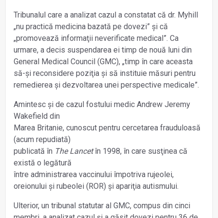
Tribunalul care a analizat cazul a constatat că dr. Myhill
„nu practică medicina bazată pe dovezi” și că
„promovează informaţii neverificate medical”. Ca
urmare, a decis suspendarea ei timp de nouă luni din
General Medical Council (GMC), „timp în care aceasta
să-și reconsidere poziţia și să instituie măsuri pentru
remedierea și dezvoltarea unei perspective medicale”.
Amintesc și de cazul fostului medic Andrew Jeremy
Wakefield din
Marea Britanie, cunoscut pentru cercetarea frauduloasă
(acum repudiată)
publicată în
The Lancet
în 1998, în care susţinea că
există o legătură
între administrarea vaccinului împotriva rujeolei,
oreionului și rubeolei (ROR) și apariţia autismului.
Ulterior, un tribunal statutar al GMC, compus din cinci
membri, a analizat cazul și a găsit dovezi pentru 36 de