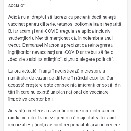
sociale”.
Adică nu ai dreptul să lucrezi cu pacienţi dacă nu ești
vaccinat pentru difterie, tetanos, poliomielită și hepatită
B, iar acum și anti-COVID (regula se aplică inclusiv
studenţilor!). Merită menţionat că, în noiembrie anul
trecut, Emmanuel Macron a precizat că reintegrarea
îngrijitorilor nevaccinaţi anti-COVID ar trebui să fie o
„decizie stabilită știinţific”, și „nu o alegere politică”.
La ora actuală, Franţa înregistrează o creștere a
numărului de cazuri de difterie în rândul copiilor. Dar
această creștere este consecinţa imigranţilor sosiţi din
ţări în care nu există un plan naţional de vaccinare
împotriva acestor boli.
Această creștere a cazuisticii nu se înregistrează în
rândul copiilor francezi, pentru că majoritatea lor sunt
imunizaţi – părinţii se simt responsabili și au încredere