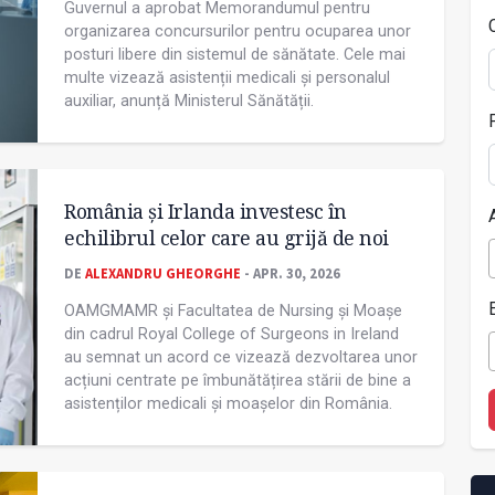
Guvernul a aprobat Memorandumul pentru
organizarea concursurilor pentru ocuparea unor
posturi libere din sistemul de sănătate. Cele mai
multe vizează asistenții medicali și personalul
auxiliar, anunță Ministerul Sănătății.
România și Irlanda investesc în
echilibrul celor care au grijă de noi
DE
ALEXANDRU GHEORGHE
- APR. 30, 2026
OAMGMAMR și Facultatea de Nursing și Moașe
din cadrul Royal College of Surgeons in Ireland
au semnat un acord ce vizează dezvoltarea unor
acțiuni centrate pe îmbunătățirea stării de bine a
asistenților medicali și moașelor din România.