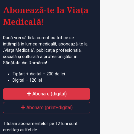
Abonează-te la Viața
Medicală!
Dacă vrei să fii la curent cu tot ce se
întâmplă în lumea medicală, abonează-te la
„Viața Medicală”, publicația profesională,
socială și culturală a profesioniștilor în
Sănătate din România!
Tipărit + digital – 200 de lei
Digital – 120 lei
Abonare (digital)
Abonare (print+digital)
Titularii abonamentelor pe 12 luni sunt
creditați astfel de: