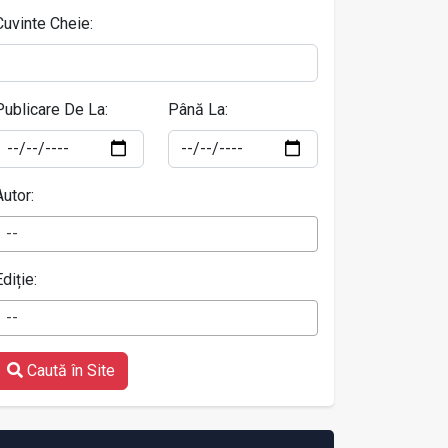
Cuvinte Cheie:
Publicare De La:
Până La:
Autor:
--
Ediție:
--
Caută în Site