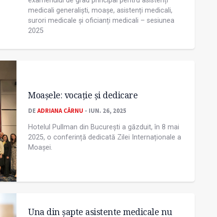
examenului de grad principal pentru asistenți
medicali generaliști, moașe, asistenți medicali,
surori medicale și oficianți medicali – sesiunea
2025
Moașele: vocație și dedicare
DE
ADRIANA CÂRNU
- IUN. 26, 2025
Hotelul Pullman din București a găzduit, în 8 mai
2025, o conferință dedicată Zilei Internaționale a
Moașei.
Una din șapte asistente medicale nu