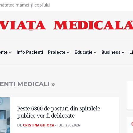
ănătatea mamei și copilului
te, noul card de sănătate
fizică tot mai proastă
rontalier la date medicale
 de screening pentru cancerul pulmonar
nar „nu mai este standardizat”
odificat
are 8 din 10 români se gândesc frecvent la mâncare
ente
Info Pacienti
Proiecte
Educație
Business
L
ată
unui vaccin împotriva tulpinei Bundibugyo a virusului Ebola
ENTI MEDICALI »
Peste 6800 de posturi din spitalele
publice vor fi deblocate
DE
CRISTINA GHIOCA
- IUL. 29, 2026