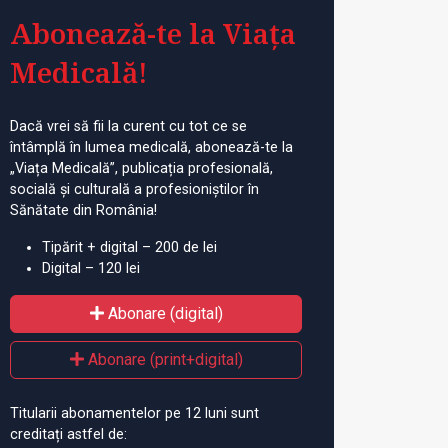
Abonează-te la Viața
Medicală!
Dacă vrei să fii la curent cu tot ce se
întâmplă în lumea medicală, abonează-te la
„Viața Medicală”, publicația profesională,
socială și culturală a profesioniștilor în
Sănătate din România!
Tipărit + digital – 200 de lei
Digital – 120 lei
Abonare (digital)
Abonare (print+digital)
Titularii abonamentelor pe 12 luni sunt
creditați astfel de: