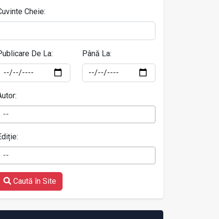
Cuvinte Cheie:
Publicare De La:
Până La:
Autor:
--
Ediție:
--
Caută în Site