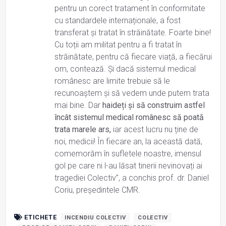
pentru un corect tratament în conformitate
cu standardele internaționale, a fost
transferat și tratat în străinătate. Foarte bine!
Cu toții am militat pentru a fi tratat în
străinătate, pentru că fiecare viață, a fiecărui
om, contează. Și dacă sistemul medical
românesc are limite trebuie să le
recunoaștem și să vedem unde putem trata
mai bine. Dar
haideți și să construim astfel
încât sistemul medical românesc să poată
trata marele ars,
iar acest lucru nu ține de
noi, medicii! În fiecare an, la această dată,
comemorăm în sufletele noastre, imensul
gol pe care ni l-au lăsat tinerii nevinovați ai
tragediei Colectiv”, a conchis prof. dr. Daniel
Coriu, președintele CMR.
ETICHETE
INCENDIU COLECTIV
COLECTIV