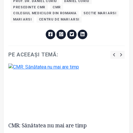
PROF. DR. DANIEL CORIU
DANIEL CORIU
PRESEDINTE CMR
CMR
COLEGIUL MEDICILOR DIN ROMANIA
SECTIE MARI ARSI
MARI ARSI
CENTRU DE MARI ARSI
PE ACEEAȘI TEMĂ:
CMR: Sănătatea nu mai are timp
CM
sa