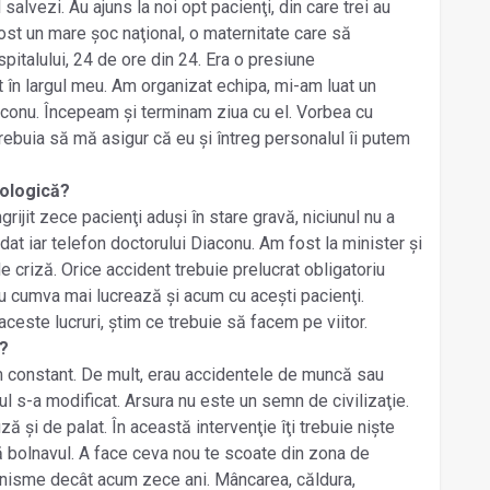
 salvezi. Au ajuns la noi opt pacienţi, din care trei au
st un mare șoc naţional, o maternitate care să
spitalului, 24 de ore din 24. Era o presiune
t în largul meu. Am organizat echipa, mi-am luat un
iaconu. Începeam și terminam ziua cu el. Vorbea cu
rebuia să mă asigur că eu și întreg personalul îi putem
hologică?
rijit zece pacienţi aduși în stare gravă, niciunul nu a
at iar telefon doctorului Diaconu. Am fost la minister și
 criză. Orice accident trebuie prelucrat obligatoriu
 nu cumva mai lucrează și acum cu acești pacienţi.
ceste lucruri, știm ce trebuie să facem pe viitor.
i?
m constant. De mult, erau accidentele de muncă sau
ul s-a modificat. Arsura nu este un semn de civilizaţie.
și de palat. În această intervenţie îţi trebuie niște
ă bolnavul. A face ceva nou te scoate din zona de
anisme decât acum zece ani. Mâncarea, căldura,