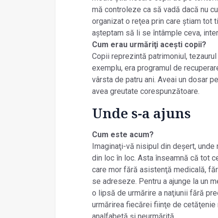
mă controleze ca să vadă dacă nu cu
organizat o reţea prin care știam tot t
așteptam să li se întâmple ceva, int
Cum erau urmăriţi acești copii?
Copii reprezintă patrimoniul, tezaurul
exemplu, era programul de recuperare 
vârsta de patru ani. Aveai un dosar pe
avea greutate corespunzătoare.
Unde s-a ajuns
Cum este acum?
Imaginaţi-vă nisipul din deșert, unde
din loc în loc. Asta înseamnă că tot c
care mor fără asistenţă medicală, făr
se adreseze. Pentru a ajunge la un med
o lipsă de urmărire a naţiunii fără pr
urmărirea fiecărei fiinţe de cetăţenie
analfabetă și neurmărită.