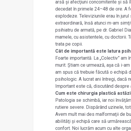
arsă și afecţiuni concomitente și să îl
decedat în primele 24–48 de ore. A fo
explodeze. Televiziunile erau în jurul 
extraordinară, însă atunci m-am simţi
psihiatru de armată, pe dr. Gabriel D
mamele, cu asistentele, cu doctorii. T
trata pe copii.
Cât de importantă este latura psi
Foarte importantă. La „Colectiv” am îng
murit. Știam ce urmează, așa că i-am d
am spus că trebuie făcută o echipă de
psihologic. A lucrat ani întregi, dacă
Important este că, discutând despre a
Cum este chirurgia plastică astăz
Patologia se schimbă, iar noi învăţă
rutiere severe. Dispărând uzinele, tot
Avem mult mai des malformaţii de buză 
abilităţi și echipă care să urmăreasc
confort. Noi lucrăm acum cu alte org