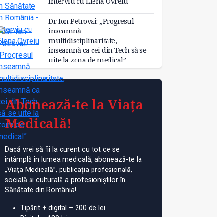
Interviu cu Elena Ovreiu
Dr. Ion Petrovai: „Progresul
înseamnă
multidisciplinaritate,
înseamnă ca cei din Tech să se
uite la zona de medical”
Abonează-te la Viața
Medicală!
Dacă vrei să fii la curent cu tot ce se
întâmplă în lumea medicală, abonează-te la
„Viața Medicală”, publicația profesională,
socială și culturală a profesioniștilor în
Sănătate din România!
Tipărit + digital – 200 de lei