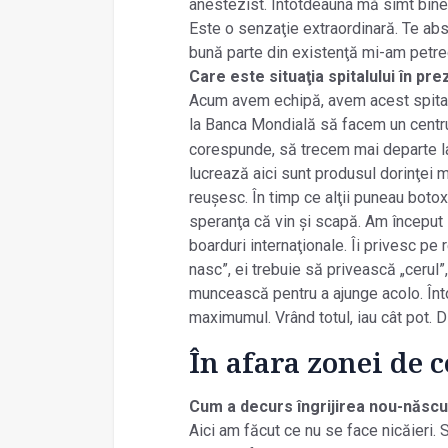
anestezist. Întotdeauna mă simt bine
Este o senzaţie extraordinară. Te abso
bună parte din existenţă mi-am petrec
Care este situaţia spitalului în pr
Acum avem echipă, avem acest spital 
la Banca Mondială să facem un centru
corespunde, să trecem mai departe la
lucrează aici sunt produsul dorinţei 
reușesc. În timp ce alţii puneau botox
speranţa că vin și scapă. Am început
boarduri internaţionale. Îi privesc pe 
nasc”, ei trebuie să privească „cerul”
muncească pentru a ajunge acolo. Înt
maximumul. Vrând totul, iau cât pot. 
În afara zonei de 
Cum a decurs îngrijirea nou-născuţi
Aici am făcut ce nu se face nicăieri.