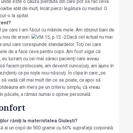
 unde este o cauză pierdută din care pot să fac ceva.
arbe atât de mult, încât pierzi legătura cu mediul. O
ut-o la spital.
ezent?
pe care l-am făcut cu mâinile mele. Am obţinut bani de
 nou de arsuri.
Dacă cel actual nu mai
 unul care corespunde standardelor. Toţi cei care
mele de a face ceva pentru copii. Am fost sigur că
, eu lucram cu cei mai săraci pacienţi care aveau
 să facem protocoale, am devenit cunoscuţi, am ajuns în
rezidenţi ca pe niște nou-născuţi. În clipa în care „se
, să vadă cât mai mult din ce se poate, ca apoi să
otdeauna am mers pe un criteriu simplu, că vreau
Din păcate, a rămas numai o opinie personală.
confort
lor răniţi la maternitatea Giulești?
 Să ai un copil de 900 grame cu 60% suprafaţă corporală