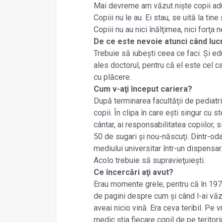
Mai devreme am văzut niște copii adu
Copiii nu le au. Ei stau, se uită la tine ș
Copiii nu au nici înălţimea, nici forţa
De ce este nevoie atunci când lucr
Trebuie să iubești ceea ce faci. Și edu
ales doctorul, pentru că el este cel ca
cu plăcere.
Cum v-aţi început cariera?
După terminarea facultăţii de pediatri
copii. În clipa în care ești singur cu s
cântar, ai responsabilitatea copiilor, 
50 de sugari și nou-născuţi. Dintr-od
mediului universitar într-un dispensar.
Acolo trebuie să supravieţuiești.
Ce încercări aţi avut?
Erau momente grele, pentru că în 197
de pagini despre cum și când l-ai văz
aveai nicio vină. Era ceva teribil. Pe 
medic știa fiecare copil de pe teritor