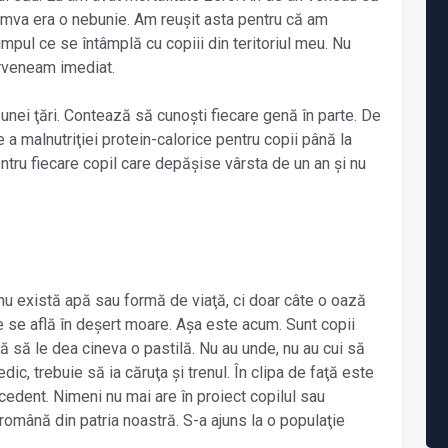
mva era o nebunie. Am reușit asta pentru că am
impul ce se întâmplă cu copiii din teritoriul meu. Nu
erveneam imediat.
 unei ţări. Contează să cunoști fiecare genă în parte. De
a malnutriţiei protein-calorice pentru copii până la
ntru fiecare copil care depășise vârsta de un an și nu
 nu există apă sau formă de viaţă, ci doar câte o oază
e se află în deșert moare. Așa este acum. Sunt copii
ă să le dea cineva o pastilă. Nu au unde, nu au cui să
ic, trebuie să ia căruţa și trenul. În clipa de faţă este
ecedent. Nimeni nu mai are în proiect copilul sau
 română din patria noastră. S-a ajuns la o populaţie