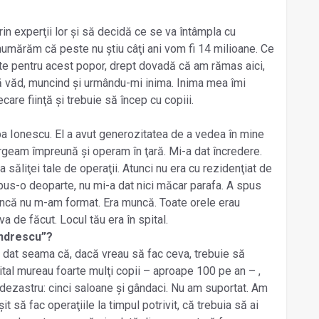
rin experţii lor și să decidă ce se va întâmpla cu
 numărăm că peste nu știu câţi ani vom fi 14 milioane. Ce
te pentru acest popor, drept dovadă că am rămas aici,
 văd, muncind și urmându-mi inima. Inima mea îmi
are fiinţă și trebuie să încep cu copiii.
a Ionescu. El a avut generozitatea de a vedea în mine
rgeam împreună și operam în ţară. Mi-a dat încredere.
 săliţei tale de operaţii. Atunci nu era cu rezidenţiat de
a pus-o deoparte, nu mi-a dat nici măcar parafa. A spus
ă încă nu m-am format. Era muncă. Toate orele erau
a de făcut. Locul tău era în spital.
andrescu”?
m dat seama că, dacă vreau să fac ceva, trebuie să
ital mureau foarte mulţi copii – aproape 100 pe an – ,
 dezastru: cinci saloane și gândaci. Nu am suportat. Am
t să fac operaţiile la timpul potrivit, că trebuia să ai