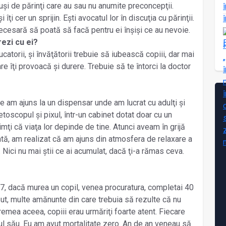
și de părinţi care au sau nu anumite preconcepţii.
i îţi cer un sprijin. Ești avocatul lor în discuţia cu părinţii.
 necesară să poată să facă pentru ei înșiși ce au nevoie.
ezi cu ei?
catorii, și învăţătorii trebuie să iubească copiii, dar mai
re îţi provoacă și durere. Trebuie să te întorci la doctor
e am ajuns la un dispensar unde am lucrat cu adulţi și
tetoscopul și pixul, într-un cabinet dotat doar cu un
simţi că viaţa lor depinde de tine. Atunci aveam în grijă
ată, am realizat că am ajuns din atmosfera de relaxare a
 Nici nu mai știi ce ai acumulat, dacă ţi-a rămas ceva.
7, dacă murea un copil, venea procuratura, completai 40
ut, multe amănunte din care trebuia să rezulte că nu
vremea aceea, copiii erau urmăriţi foarte atent. Fiecare
iul său. Eu am avut mortalitate zero. An de an veneau să