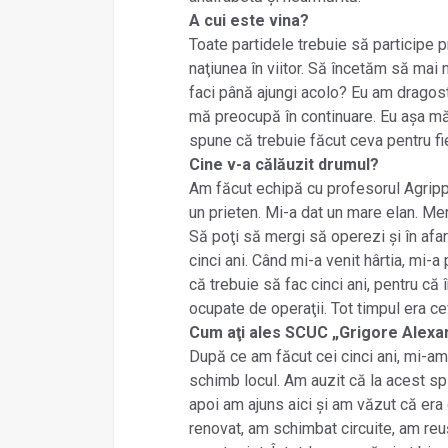
A cui este vina?
Toate partidele trebuie să participe p
naţiunea în viitor. Să încetăm să mai
faci până ajungi acolo? Eu am dragos
mă preocupă în continuare. Eu așa mă
spune că trebuie făcut ceva pentru fiec
Cine v-a călăuzit drumul?
Am făcut echipă cu profesorul Agripp
un prieten. Mi-a dat un mare elan. Me
Să poţi să mergi să operezi și în afara
cinci ani. Când mi-a venit hârtia, mi-
că trebuie să fac cinci ani, pentru c
ocupate de operaţii. Tot timpul era cev
Cum aţi ales SCUC „Grigore Alex
După ce am făcut cei cinci ani, mi-a
schimb locul. Am auzit că la acest sp
apoi am ajuns aici și am văzut că era
renovat, am schimbat circuite, am reuși