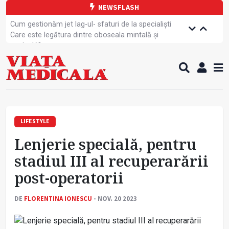
NEWSFLASH
Cum gestionăm jet lag-ul- sfaturi de la specialiști
Care este legătura dintre oboseala mintală și
caniculă?
Campanie de prevenție dedicată sportivelor
Un nou studiu pentru testarea unui vaccin împotriva
tulpinei Bundibugyo a virusului Ebola
Alăptarea, esențială pentru sănătatea mamei și
copilului
Cartea electronică de identitate, noul card de
sănătate
LIFESTYLE
Copiii europeni, într-o formă fizică tot mai proastă
Lenjerie specială, pentru
Demersuri pentru acces transfrontalier la date
medicale
stadiul III al recuperarării
Contractul cadru ar putea fi modificat
post-operatorii
Comercializarea unor medicamente, blocată
temporar
DE
FLORENTINA IONESCU
- NOV. 20 2023