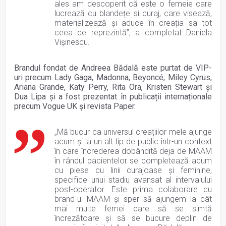
ales am descoperit că este o femeie care
lucrează cu blandețe si curaj, care visează,
materializează și aduce în creația sa tot
ceea ce reprezintă”, a completat Daniela
Vișinescu.
Brandul fondat de Andreea Bădală este purtat de VIP-
uri precum Lady Gaga, Madonna, Beyoncé, Miley Cyrus,
Ariana Grande, Katy Perry, Rita Ora, Kristen Stewart și
Dua Lipa și a fost prezentat în publicații internaționale
precum Vogue UK și revista Paper.
„Mă bucur ca universul creațiilor mele ajunge
acum și la un alt tip de public într-un context
în care încrederea dobândită deja de MAAM
în rândul pacientelor se completează acum
cu piese cu linii curajoase și feminine,
specifice unui stadiu avansat al intervalului
post-operator. Este prima colaborare cu
brand-ul MAAM și sper să ajungem la cât
mai multe femei care să se simtă
încrezătoare și să se bucure deplin de