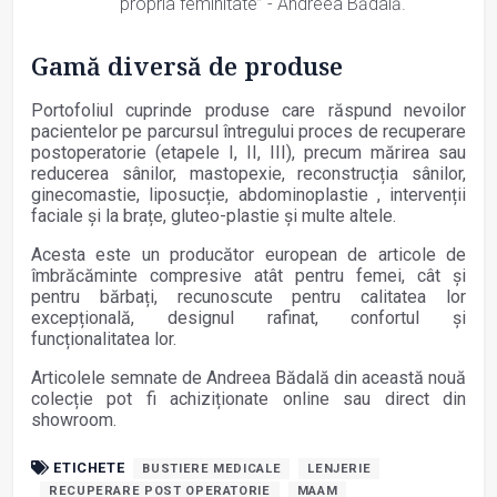
propria feminitate” - Andreea Bădală.
Gamă diversă de produse
Portofoliul cuprinde produse care răspund nevoilor
pacientelor pe parcursul întregului proces de recuperare
postoperatorie (etapele I, II, III), precum mărirea sau
reducerea sânilor, mastopexie, reconstrucția sânilor,
ginecomastie, liposucție, abdominoplastie , intervenții
faciale și la brațe, gluteo-plastie și multe altele.
Acesta este un producător european de articole de
îmbrăcăminte compresive atât pentru femei, cât și
pentru bărbați, recunoscute pentru calitatea lor
excepțională, designul rafinat, confortul și
funcționalitatea lor.
Articolele semnate de Andreea Bădală din această nouă
colecție pot fi achiziționate online sau direct din
showroom.
ETICHETE
BUSTIERE MEDICALE
LENJERIE
RECUPERARE POST OPERATORIE
MAAM