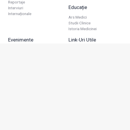
Reportaje
Educație
Interviuri
Internaționale
Ars Medici
Studii Clinice
Istoria Medicinei
Evenimente
Link-Uri Utile
Reuniuni
Termeni Și Condiții
Diverse
Politica De Confidențialitate
Politica Publicitară
Business
Politica Cookie
Industria Farmaceutică
Sănătate Privată
Advertorial
Anunțuri De Mică Publicitate
Membru