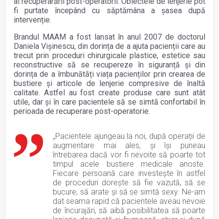
al recuperarării post-operatorii. Obiectele de lenjerie pot
fi purtate începând cu săptămâna a șasea după
intervenție.
Brandul MAAM a fost lansat în anul 2007 de doctorul
Daniela Vișinescu, din dorința de a ajuta pacienții care au
trecut prin proceduri chirurgicale plastice, estetice sau
reconstructive să se recupereze în siguranță și din
dorința de a îmbunătăți viața pacienților prin crearea de
bustiere și articole de lenjerie compresive de înaltă
calitate. Astfel au fost create produse care sunt atât
utile, dar și în care pacientele să se simtă confortabil în
perioada de recuperare post-operatorie.
„Pacientele ajungeau la noi, după operații de
augmentare mai ales, și își puneau
întrebarea dacă vor fi nevoite să poarte tot
timpul acele bustiere medicale anoste.
Fiecare persoană care investește în astfel
de proceduri dorește să fie vazută, să se
bucure, să arate și să se simtă sexy. Ne-am
dat seama rapid că pacientele aveau nevoie
de încurajări, să aibă posibilitatea să poarte