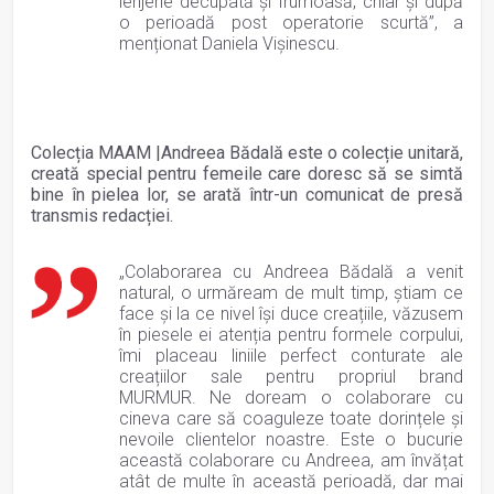
lenjerie decupată și frumoasă, chiar și după
o perioadă post operatorie scurtă”, a
menționat Daniela Vișinescu.
Colecția MAAM |Andreea Bădală este o colecție unitară,
creată special pentru femeile care doresc să se simtă
bine în pielea lor, se arată într-un comunicat de presă
transmis redacției.
„Colaborarea cu Andreea Bădală a venit
natural, o urmăream de mult timp, știam ce
face și la ce nivel își duce creațiile, văzusem
în piesele ei atenția pentru formele corpului,
îmi placeau liniile perfect conturate ale
creațiilor sale pentru propriul brand
MURMUR. Ne doream o colaborare cu
cineva care să coaguleze toate dorințele și
nevoile clientelor noastre. Este o bucurie
această colaborare cu Andreea, am învățat
atât de multe în această perioadă, dar mai