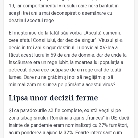
19, iar comportamentul virusului care ne-a bântuit în
acești trei ani a mai deconspirat o asemănare cu
destinul acestui rege.
El moștenise de la tatăl său vorba: „Ascultă oamenii,
cere sfatul Consiliului, dar decide singur”. Virusul și-a
decis în trei ani singur destinul. Ludovic al XV-lea a
făcut acest lucru în 59 de ani de domnie, dar de unde la
înscăunare era un rege iubit, la moartea lui populaţia a
petrecut, deoarece scăpase de un rege urât de toată
lumea. Oare nu ne grăbim și noi să neglijăm și să
minimalizăm misiunea pe pământ a acestui virus?
Lipsa unor decizii ferme
Și ca paradoxurile să fie complete, există vești și pe
zona tabagismului. România a ajuns „fruncea” în UE: dacă
înainte de pandemie eram nominalizaţi cu 27% fumători,
acum ponderea a ajuns la 32%. Foarte interesant cum