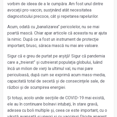
vorbim de ideea de a le cumpăra. Am fost unul dintre
avocaţii pro-vaccin, susţinând atât necesitatea
diagnosticului precoce, cât și repetarea rapelurilor.
Acum, odată cu „banalizarea” pericolelor, nu se mai
poartă mască. Chiar apar articole că aceasta nu ar ajuta
la nimic. După ce a fost un instrument de protecţie
important, brusc, săraca mască nu mai are valoare.
Sigur că e greu de purtat pe arșiţă! Sigur că pandemia
care a „treierat” și cutreierat populaţia globului, luând
încă un milion de vieţi la ultimul val, nu mai pare
periculoasă, după cum se exprimă acum mass-media,
capacitată total de secetă și de consecinţele sale, de
război și de scumpirea energiei.
Și totuși, acolo unde secţiile de COVID-19 mai există,
ele au în continuare bolnavi intubaţi, în stare gravă,
adesea cu boli multiple și, ceea ce este important, cu o
vârstă avansată și uneori și cu vaccinuri făcute aparent