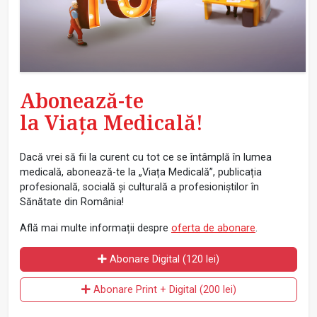
Abonează-te
la Viața Medicală!
Dacă vrei să fii la curent cu tot ce se întâmplă în lumea
medicală, abonează-te la „Viața Medicală”, publicația
profesională, socială și culturală a profesioniștilor în
Sănătate din România!
Află mai multe informații despre
oferta de abonare
.
Abonare Digital (120 lei)
Abonare Print + Digital (200 lei)