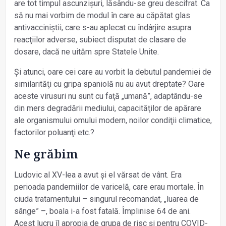
are tot timpul ascunzișuri, lăsându-se greu descifrat. Ca
să nu mai vorbim de modul în care au căpătat glas
antivacciniștii, care s-au aplecat cu îndârjire asupra
reacţiilor adverse, subiect disputat de clasare de
dosare, dacă ne uităm spre Statele Unite.
Și atunci, oare cei care au vorbit la debutul pandemiei de
similarităţi cu gripa spaniolă nu au avut dreptate? Oare
aceste virusuri nu sunt cu faţă „umană”, adaptându-se
din mers degradării mediului, capacităţilor de apărare
ale organismului omului modern, noilor condiţii climatice,
factorilor poluanţi etc.?
Ne grăbim
Ludovic al XV-lea a avut și el vărsat de vânt. Era
perioada pandemiilor de varicelă, care erau mortale. În
ciuda tratamentului – singurul recomandat, „luarea de
sânge” –, boala i-a fost fatală. Împlinise 64 de ani.
Acest lucru îl apropia de grupa de risc și pentru COVID-