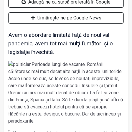
Adaugă-ne ca sursă preferată în Google
Urmărește-ne pe Google News
Avem o abordare limitată faţă de noul val
pandemic, avem tot mai mulţi fumători și o
legislaţie învechită.
Perioade lungi de vacanţe. Românii
călătoresc mai mult decât alte naţii în aceste luni toride.
Acolo unde se duc, se lovesc de noutăţi imprevizibile,
care malformează aceste concedii. Insulele și ţărmul
Greciei au ars mai mult decât de obicei. La fel, și zone
din Franţa, Spania și Italia. Să te duci la plajă și să afli că
trebuie să evacuezi hotelul pentru că se apropie
flăcările nu este, desigur, o bucurie. Dar de aici încep și
paradoxurile.