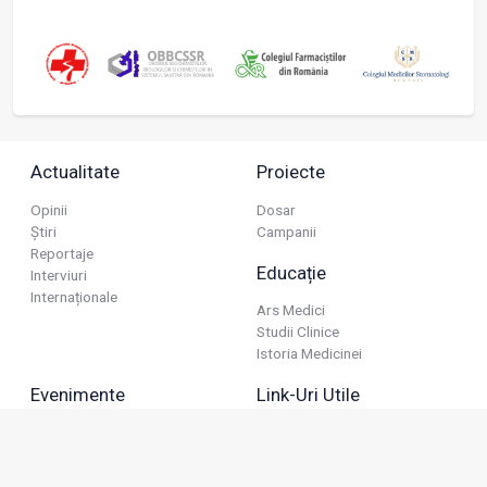
Actualitate
Proiecte
Opinii
Dosar
Știri
Campanii
Reportaje
Educație
Interviuri
Internaționale
Ars Medici
Studii Clinice
Istoria Medicinei
Evenimente
Link-Uri Utile
Reuniuni
Termeni Și Condiții
Diverse
Politica De Confidențialitate
Politica Publicitară