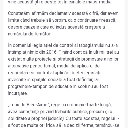
vine această știre peste tot în canalele mass-media.
Constatăm, afirmăm declamativ această cifră, dar avem
limite când trebuie să vorbim, ca o continuare firească,
despre cauzele care au indus această creștere a
numărului de fumători.
În domeniul legislaţiei de control al tabagismului nu s-a
întâmplat nimic din 2016. Ţinând cont că în ultimii trei au
existat multe proiecte și strategii de promovare a noilor
alternative pentru fumat, modul de aplicare, de
respectare și control al aplicării bietei legislaţii
învechite în spaţiile sociale a fost deficitar, iar
programele-tampon de educaţie în școli nu au fost
încurajate.
„Louis le Bien-Aimé”, rege cu o domnie foarte lungă,
avea cunoștinţe privind treburile publice, precum și o
soliditate a propriei judecăţi. Cu toate acestea, regelui i-
a fost de multe ori frică să ia decizii ferme, temându-se