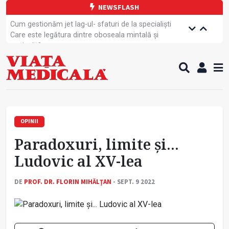
NEWSFLASH
Cum gestionăm jet lag-ul- sfaturi de la specialiști
Care este legătura dintre oboseala mintală și
caniculă?
Campanie de prevenție dedicată sportivelor
Un nou studiu pentru testarea unui vaccin împotriva
tulpinei Bundibugyo a virusului Ebola
Alăptarea, esențială pentru sănătatea mamei și
copilului
Cartea electronică de identitate, noul card de
sănătate
OPINII
Copiii europeni, într-o formă fizică tot mai proastă
Paradoxuri, limite și...
Demersuri pentru acces transfrontalier la date
medicale
Ludovic al XV-lea
Contractul cadru ar putea fi modificat
Comercializarea unor medicamente, blocată
DE
PROF. DR. FLORIN MIHĂLŢAN
- SEPT. 9 2022
temporar