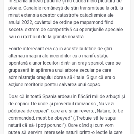
În Spania ardeau pădurile și nu cădea nicio picătură de
ploaie. Canalele românești de știri transmiteau la oră, la
minut extensia acestor cata­strofe cataclismice ale
anului 2022, cuvântul de ordine pe mapamond fiind
seceta, extrem de competitivă cu operaţiunile speciale
sau cu războiul de la graniţa noastră.
Foarte interesant era că în aceste buletine de știri
alternau imagini ale incendiilor cu o manifestaţie
spontană a unor locuitori dintr-un oraș spaniol, care se
grupaseră în apărarea unui arbore secular pe care
administraţia orașului dorea să-l taie. Sigur că era o
acţiune meritorie pentru salvarea unui copac.
Doar că în toată Spania ardeau în flăcări mii de arbuști și
de copaci. De unde și proverbul românesc „Nu vezi
pădurea de copaci”, care are și un revers: „Nature, to be
commanded, must be obeyed” („Trebuie să te supui
naturii că să-i poţi porunci”). Oare când și cum vom
putea să servim interesele naturii printr-o lecţie la care