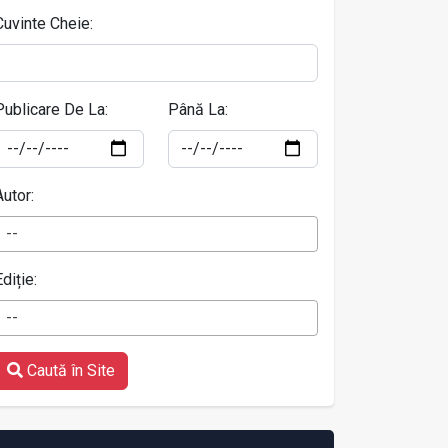
Cuvinte Cheie:
Publicare De La:
Până La:
Autor:
--
Ediție:
--
Caută în Site