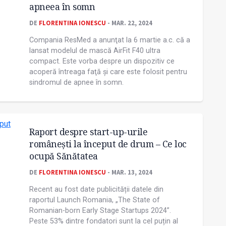
apneea în somn
DE
FLORENTINA IONESCU
- MAR. 22, 2024
Compania ResMed a anunţat la 6 martie a.c. că a
lansat modelul de mască AirFit F40 ultra
compact. Este vorba despre un dispozitiv ce
acoperă întreaga faţă și care este folosit pentru
sindromul de apnee în somn.
Raport despre start-up-urile
românești la început de drum – Ce loc
ocupă Sănătatea
DE
FLORENTINA IONESCU
- MAR. 13, 2024
Recent au fost date publicității datele din
raportul Launch Romania, „The State of
Romanian-born Early Stage Startups 2024”.
Peste 53% dintre fondatori sunt la cel puțin al