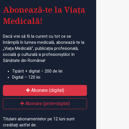
Abonează-te la Viața
Medicală!
Dacă vrei să fii la curent cu tot ce se
întâmplă în lumea medicală, abonează-te la
„Viața Medicală”, publicația profesională,
socială și culturală a profesioniștilor în
Sănătate din România!
Tipărit + digital – 200 de lei
Digital – 120 lei
Abonare (digital)
Abonare (print+digital)
Titularii abonamentelor pe 12 luni sunt
creditați astfel de: