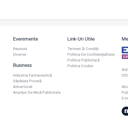
Evenimente
Link-Uri Utile
Me
Reuniuni
Termeni Și Condiții
Diverse
Politica De Confidențialitate
Politica Publicitară
Business
Politica Cookie
Adr
Industria Farmaceutică
050
Sănătate Privată
Advertorial
Ab
Anunțuri De Mică Publicitate
Pub
E-m