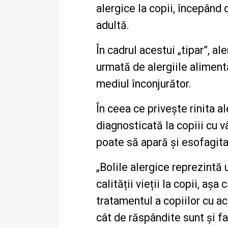
alergice la copii, începând 
adultă.
În cadrul acestui „tipar”,
ale
urmată de alergiile alimentar
mediul înconjurător.
În ceea ce privește
rinita a
diagnosticată
la copiii cu v
poate să apară și
esofagita
„Bolile alergice reprezintă 
calității vieții la copii, aș
tratamentul a copiilor cu a
cât de răspândite sunt și fa