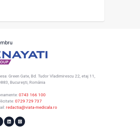
mbru
esa: Green Gate, Bd. Tudor Vladimirescu 22, etaj 11,
883, Bucureşti, România
onamente:
0743 166 100
licitate:
0729 729 737
ail:
redactia@viata-medicala.ro