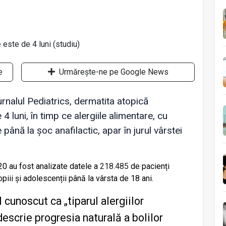
e
Urmărește-ne pe Google News
jurnalul Pediatrics, dermatita atopică
 luni, în timp ce alergiile alimentare, cu
până la șoc anafilactic, apar în jurul vârstei
20 au fost analizate datele a
218.485
de pacienți
copiii și adolescenții până la vârsta de 18 ani.
 cunoscut ca
„tiparul alergiilor
escrie progresia naturală a bolilor