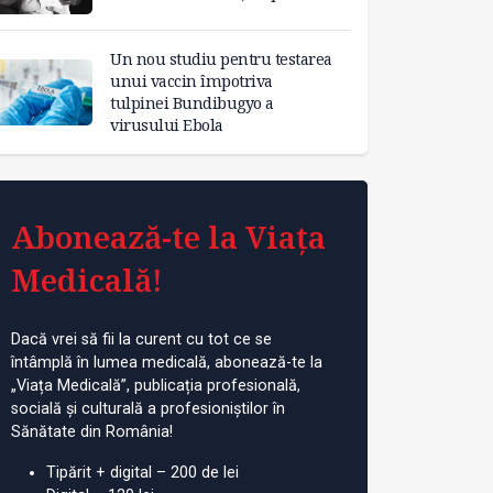
Un nou studiu pentru testarea
unui vaccin împotriva
tulpinei Bundibugyo a
virusului Ebola
Abonează-te la Viața
Medicală!
Dacă vrei să fii la curent cu tot ce se
întâmplă în lumea medicală, abonează-te la
„Viața Medicală”, publicația profesională,
socială și culturală a profesioniștilor în
Sănătate din România!
Tipărit + digital – 200 de lei