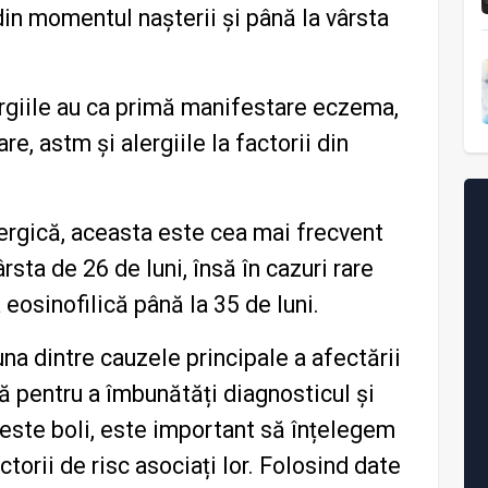
din momentul nașterii și până la vârsta
rgiile au ca primă manifestare eczema,
e, astm și alergiile la factorii din
lergică, aceasta
este cea mai frecvent
ârsta de
26 de luni
, însă în cazuri rare
 eosinofilică până la 35 de luni
.
una dintre cauzele principale a afectării
a că pentru a îmbunătăți diagnosticul și
ceste boli, este important să înțelegem
ctorii de risc asociați lor. Folosind date