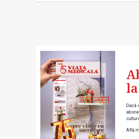
A
la
Dacă v
abonea
cultur
Află m