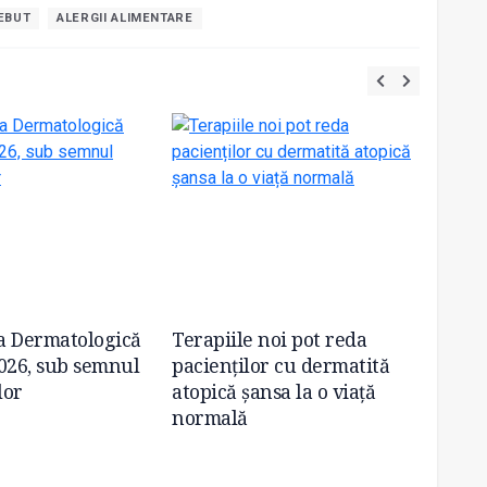
EBUT
ALERGII ALIMENTARE
a Dermatologică
Terapiile noi pot reda
Două 
026, sub semnul
pacienților cu dermatită
dermat
lor
atopică șansa la o viață
alergi
normală