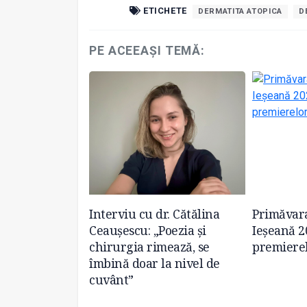
ETICHETE
DERMATITA ATOPICA
D
PE ACEEAȘI TEMĂ:
nzorială
Interviu cu dr. Cătălina
Primăvar
ientizarea
Ceaușescu: „Poezia și
Ieșeană 2
topice
chirurgia rimează, se
premiere
îmbină doar la nivel de
cuvânt”