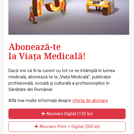
Abonează-te
la Viața Medicală!
Dacă vrei să fii la curent cu tot ce se întâmplă în lumea
medicală, abonează-te la „Viața Medicală”, publicația
profesională, socială și culturală a profesioniștilor în
Sănătate din România!
Află mai multe informații despre
oferta de abonare
.
Abonare Digital (120 lei)
Abonare Print + Digital (200 lei)