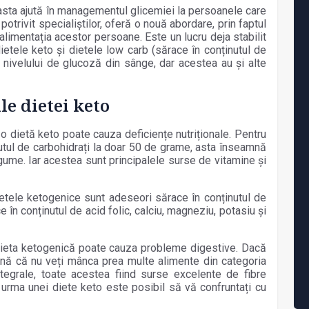
easta ajută în managementul glicemiei la persoanele care
potrivit specialiștilor, oferă o nouă abordare, prin faptul
alimentația acestor persoane. Este un lucru deja stabilit
ietele keto și dietele low carb (sărace în conținutul de
ea nivelului de glucoză din sânge, dar acestea au și alte
le dietei keto
că o dietă keto poate cauza deficiențe nutriționale. Pentru
utul de carbohidrați la doar 50 de grame, asta înseamnă
gume. Iar acestea sunt principalele surse de vitamine și
dietele ketogenice sunt adeseori sărace în conținutul de
e în conținutul de acid folic, calciu, magneziu, potasiu și
că dieta ketogenică poate cauza probleme digestive. Dacă
mnă că nu veți mânca prea multe alimente din categoria
ntegrale, toate acestea fiind surse excelente de fibre
n urma unei diete keto este posibil să vă confruntați cu