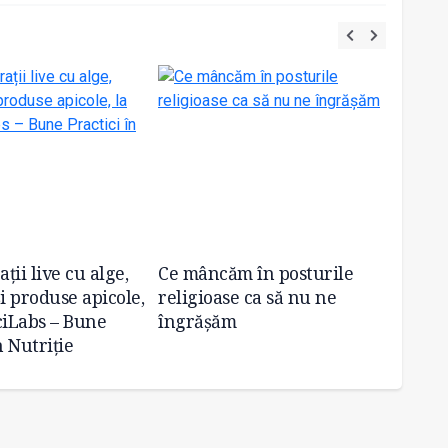
ii live cu alge,
Ce mâncăm în posturile
A apă
i produse apicole,
religioase ca să nu ne
Diabe
ciLabs – Bune
îngrășăm
n Nutriție