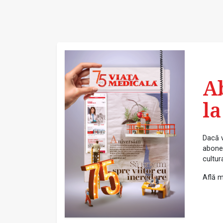
A
la
Dacă v
abonea
cultur
Află m