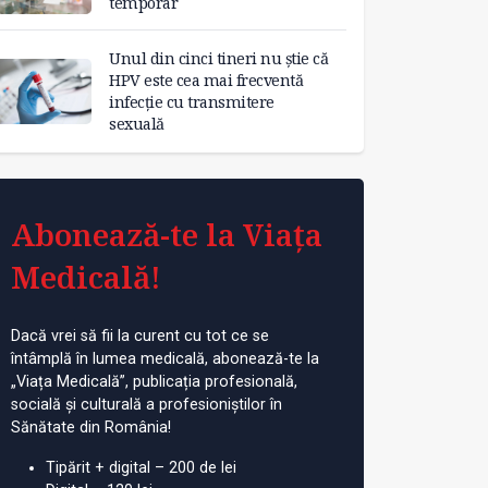
temporar
Unul din cinci tineri nu știe că
HPV este cea mai frecventă
infecție cu transmitere
sexuală
Abonează-te la Viața
Medicală!
Dacă vrei să fii la curent cu tot ce se
întâmplă în lumea medicală, abonează-te la
„Viața Medicală”, publicația profesională,
socială și culturală a profesioniștilor în
Sănătate din România!
Tipărit + digital – 200 de lei