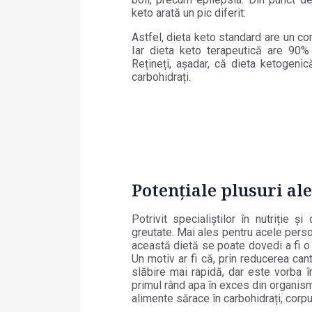
keto arată un pic diferit:
Astfel, dieta keto standard are un c
Iar dieta keto terapeutică are 90%
Rețineți, așadar, că dieta ketogeni
carbohidrați.
Potențiale plusuri al
Potrivit specialiștilor în nutriție 
greutate. Mai ales pentru acele pers
această dietă se poate dovedi a fi o
Un motiv ar fi că, prin reducerea cant
slăbire mai rapidă, dar este vorba 
primul rând apa în exces din organis
alimente sărace în carbohidrați, corpu