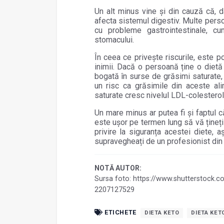
Un alt minus vine și din cauză că, 
afecta sistemul digestiv. Multe pers
cu probleme gastrointestinale, cu
stomacului.
În ceea ce privește riscurile, este 
inimii. Dacă o persoană ține o dietă
bogată în surse de grăsimi saturate, c
un risc ca grăsimile din aceste ali
saturate cresc nivelul LDL-colesterolu
Un mare minus ar putea fi și faptul c
este ușor pe termen lung să vă țineți 
privire la siguranța acestei diete, 
supravegheați de un profesionist di
NOTĂ AUTOR:
Sursa foto: https://www.shutterstock.
2207127529
ETICHETE
DIETA KETO
DIETA KET