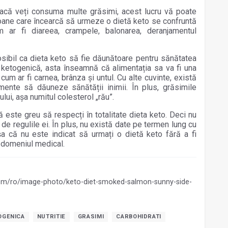
dacă veți consuma multe grăsimi, acest lucru vă poate
oane care încearcă să urmeze o dietă keto se confruntă
m ar fi diareea, crampele, balonarea, deranjamentul
posibil ca dieta keto să fie dăunătoare pentru sănătatea
 ketogenică, asta înseamnă că alimentația sa va fi una
um ar fi carnea, brânza și untul. Cu alte cuvinte, există
mente să dăuneze sănătății inimii. În plus, grăsimile
lui, așa numitul colesterol „rău”.
ă este greu să respecți în totalitate dieta keto. Deci nu
de regulile ei. În plus, nu există date pe termen lung cu
așa că nu este indicat să urmați o dietă keto fără a fi
n domeniul medical.
com/ro/image-photo/keto-diet-smoked-salmon-sunny-side-
OGENICA
NUTRITIE
GRASIMI
CARBOHIDRATI