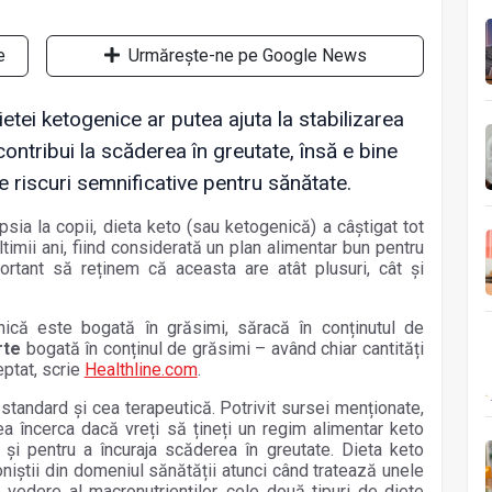
e
Urmărește-ne pe Google News
ietei ketogenice ar putea ajuta la stabilizarea
ontribui la scăderea în greutate, însă e bine
le riscuri semnificative pentru sănătate.
epsia la copii, dieta keto (sau ketogenică) a câștigat tot
ultimii ani, fiind considerată un plan alimentar bun pentru
ortant să reținem că aceasta are atât plusuri, cât și
enică este bogată în grăsimi, săracă în conținutul de
rte
bogată în conținul de grăsimi – având chiar cantități
eptat, scrie
Healthline.com
.
 standard și cea terapeutică. Potrivit sursei menționate,
a încerca dacă vreți să țineți un regim alimentar keto
și pentru a încuraja scăderea în greutate. Dieta keto
niștii din domeniul sănătății atunci când tratează unele
 vedere al macronutrienților, cele două tipuri de diete