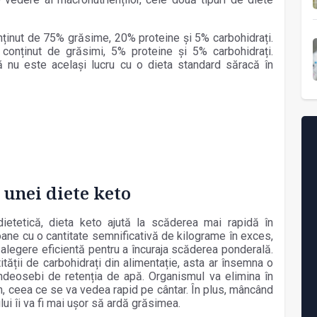
onținut de 75% grăsime, 20% proteine și 5% carbohidrați.
 conținut de grăsimi, 5% proteine și 5% carbohidrați.
că nu este același lucru cu o dieta standard săracă în
e unei diete keto
și dietetică, dieta keto ajută la scăderea mai rapidă în
oane cu o cantitate semnificativă de kilograme în exces,
 alegere eficientă pentru a încuraja scăderea ponderală.
ității de carbohidrați din alimentație, asta ar însemna o
îndeosebi de retenția de apă. Organismul va elimina în
m, ceea ce se va vedea rapid pe cântar. În plus, mâncând
lui îi va fi mai ușor să ardă grăsimea.