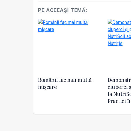
PE ACEEAȘI TEMĂ:
ție de
Românii fac mai multă
Demonstraț
e vor
mișcare
ciuperci ș
elația
la NutriS
or cu mâncarea
Practici î