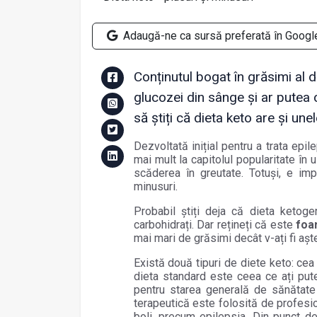
Adaugă-ne ca sursă preferată în Googl
Conținutul bogat în grăsimi al d
glucozei din sânge și ar putea c
să știți că dieta keto are și une
Dezvoltată inițial pentru a trata epil
mai mult la capitolul popularitate în 
scăderea în greutate. Totuși, e imp
minusuri.
Probabil știți deja că dieta ketog
carbohidrați. Dar rețineți că este
foa
mai mari de grăsimi decât v-ați fi așt
Există două tipuri de diete keto: cea
dieta standard este ceea ce ați pute
pentru starea generală de sănătate 
terapeutică este folosită de profesio
boli, precum epilepsia. Din punct de