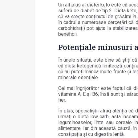
Un alt plus al dietei keto este că ac
suferă de diabet de tip 2. Dieta keto, 
că va crește conținutul de grăsimi în 
în cadrul a numeroase cercetări că d
carbohidrați) pot ajuta la stabilizar
beneficii.
Potențiale minusuri a
În unele situații, este bine să știți 
că dieta ketogenică limitează conțin
că nu puteți mânca multe fructe și le
minerale esențiale.
Cel mai îngrijorător este faptul că 
vitamine A, E și B6, însă sunt și sărac
fier.
În plus, specialiștii atrag atenția 
urmați o dietă low carb, asta însea
leguminoaselor, linte sau cereale i
alimentare. Iar din această cauză, î
constipația și cu digestia lentă.