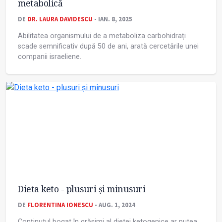
metabolică
DE
DR. LAURA DAVIDESCU
- IAN. 8, 2025
Abilitatea organismului de a metaboliza carbohidrați
scade semnificativ după 50 de ani, arată cercetările unei
companii israeliene.
Dieta keto - plusuri și minusuri
DE
FLORENTINA IONESCU
- AUG. 1, 2024
Conținutul bogat în grăsimi al dietei ketogenice ar putea