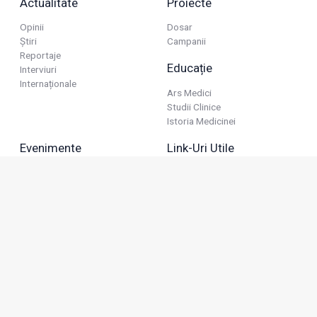
Actualitate
Proiecte
Opinii
Dosar
Știri
Campanii
Reportaje
Educație
Interviuri
Internaționale
Ars Medici
Studii Clinice
Istoria Medicinei
Evenimente
Link-Uri Utile
Reuniuni
Termeni Și Condiții
Diverse
Politica De Confidențialitate
Politica Publicitară
Business
Politica Cookie
Industria Farmaceutică
Sănătate Privată
Advertorial
Anunțuri De Mică Publicitate
Membru