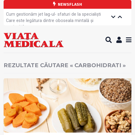
NEWSFLASH
Cum gestionăm jet lag-ul- sfaturi de la specialiști
Care este legătura dintre oboseala mintală și
caniculă?
Campanie de prevenție dedicată sportivelor
Un nou studiu pentru testarea unui vaccin împotriva
tulpinei Bundibugyo a virusului Ebola
Alăptarea, esențială pentru sănătatea mamei și
copilului
REZULTATE CĂUTARE « CARBOHIDRATI »
Cartea electronică de identitate, noul card de
sănătate
Copiii europeni, într-o formă fizică tot mai proastă
Demersuri pentru acces transfrontalier la date
medicale
Contractul cadru ar putea fi modificat
Comercializarea unor medicamente, blocată
temporar