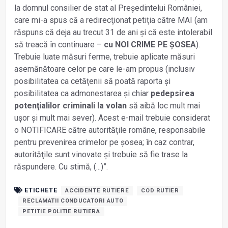
la domnul consilier de stat al Președintelui României,
care mi-a spus că a redirecţionat petiţia către MAI (am
răspuns că deja au trecut 31 de ani și că este intolerabil
să treacă în continuare –
cu NOI CRIME PE ȘOSEA
).
Trebuie luate măsuri ferme, trebuie aplicate măsuri
asemănătoare celor pe care le-am propus (inclusiv
posibilitatea ca cetăţenii să poată raporta și
posibilitatea ca admonestarea și chiar
pedepsirea
potenţialilor criminali la volan
să aibă loc mult mai
ușor și mult mai sever). Acest e-mail trebuie considerat
o NOTIFICARE către autorităţile române, responsabile
pentru prevenirea crimelor pe șosea; în caz contrar,
autorităţile sunt vinovate și trebuie să fie trase la
răspundere. Cu stimă, (...)”.
ETICHETE
ACCIDENTE RUTIERE
COD RUTIER
RECLAMATII CONDUCATORI AUTO
PETITIE POLITIE RUTIERA