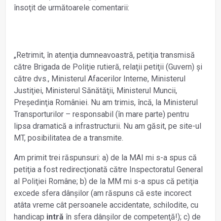
însoţit de următoarele comentarii:
„Retrimit, în atenţia dumneavoastră, petiţia transmisă
către Brigada de Poliţie rutieră, relaţii petiţii (Guvern) și
către dvs., Ministerul Afacerilor Interne, Ministerul
Justiţiei, Ministerul Sănătăţii, Ministerul Muncii,
Președinţia României. Nu am trimis, încă, la Ministerul
Transporturilor – responsabil (în mare parte) pentru
lipsa dramatică a infrastructurii. Nu am găsit, pe site-ul
MT, posibilitatea de a transmite.
Am primit trei răspunsuri: a) de la MAI mi s-a spus că
petiţia a fost redirecţionată către Inspectoratul General
al Poliţiei Române; b) de la MM mi s-a spus că petiţia
excede sfera dânșilor (am răspuns că este incorect
atâta vreme cât persoanele accidentate, schilodite, cu
handicap
intră
în sfera dânșilor de competenţă!); c) de