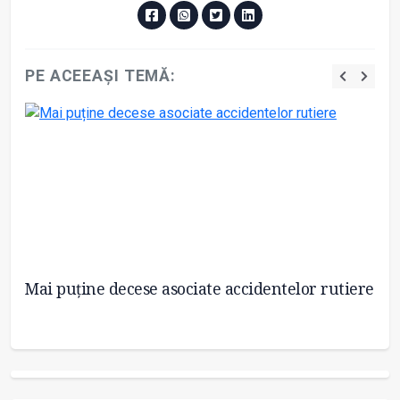
PE ACEEAȘI TEMĂ:
Mai puține decese asociate accidentelor rutiere
A 
în