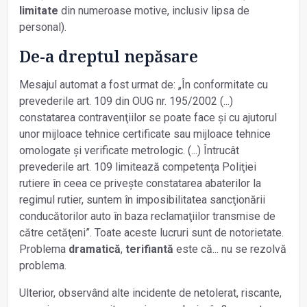
limitate
din numeroase motive, inclusiv lipsa de
personal).
De-a dreptul nepăsare
Mesajul automat a fost urmat de: „În conformitate cu
prevederile art. 109 din OUG nr. 195/2002 (...)
constatarea contravenţiilor se poate face și cu ajutorul
unor mijloace tehnice certificate sau mijloace tehnice
omologate și verificate metrologic. (...) Întrucât
prevederile art. 109 limitează competenţa Poliţiei
rutiere în ceea ce privește constatarea abaterilor la
regimul rutier, suntem în imposibilitatea sancţionării
conducătorilor auto în baza reclamaţiilor transmise de
către cetăţeni”. Toate aceste lucruri sunt de notorietate.
Problema
dramatică
,
terifiantă
este că... nu se rezolvă
problema.
Ulterior, observând alte incidente de netolerat, riscante,