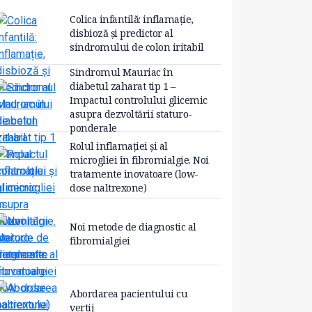
Colica infantilă: inflamație,
disbioză și predictor al
sindromului de colon iritabil
Sindromul Mauriac în
diabetul zaharat tip 1 –
Impactul controlului glicemic
asupra dezvoltării staturo-
ponderale
Rolul inflamației și al
microgliei în fibromialgie. Noi
tratamente inovatoare (low-
dose naltrexone)
Noi metode de diagnostic al
fibromialgiei
Abordarea pacientului cu
vertij