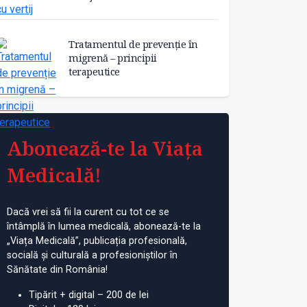
Tratamentul de prevenție în
migrenă – principii
terapeutice
Abonează-te la Viața
Medicală!
Dacă vrei să fii la curent cu tot ce se
întâmplă în lumea medicală, abonează-te la
„Viața Medicală”, publicația profesională,
socială și culturală a profesioniștilor în
Sănătate din România!
Tipărit + digital – 200 de lei