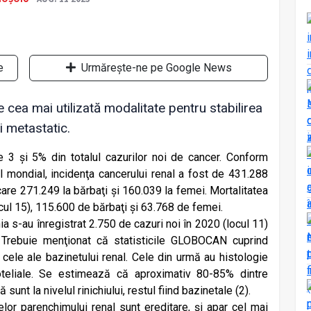
e
Urmărește-ne pe Google News
cea mai utilizată modalitate pentru stabilirea
i metastatic.
e 3 și 5% din totalul cazurilor noi de cancer. Conform
 mondial, incidenţa cancerului renal a fost de 431.288
 care 271.249 la bărbaţi și 160.039 la femei. Mortalitatea
cul 15), 115.600 de bărbaţi și 63.768 de femei.
a s-au înregistrat 2.750 de cazuri noi în 2020 (locul 11)
 Trebuie menţionat că statisticile GLOBOCAN cuprind
 cele ale bazinetului renal. Cele din urmă au histologie
oteliale. Se estimează că aproximativ 80-85% dintre
sunt la nivelul rinichiului, restul fiind bazinetale (2).
lor parenchimului renal sunt ereditare, și apar cel mai