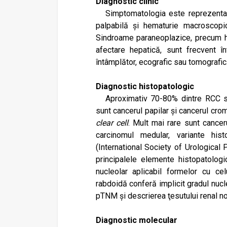
Diagnostic clinic
Simptomatologia este reprezentată
palpabilă și hematurie macroscopic
Sindroame paraneoplazice, precum h
afectare hepatică, sunt frecvent în
întâmplător, ecografic sau tomografic
Diagnostic histopatologic
Aproximativ 70-80% dintre RCC sun
sunt cancerul papilar și cancerul cro
clear cell
. Mult mai rare sunt cancer
carcinomul medular, variante hi
(International Society of Urological 
principalele elemente histopatologi
nucleolar aplicabil formelor cu ce
rabdoidă conferă implicit gradul nucle
pTNM și descrierea ţesutului renal no
Diagnostic molecular