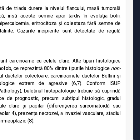
 de triada durere la nivelul flancului, masă tumorală
ă, însă aceste semne apar tardiv în evoluţia bolii.
ipercalcemia, eritrocitoza și colestaza fără semne de
tâlnite. Cazurile incipiente sunt detectate de regulă
.
t carcinoame cu celule clare. Alte tipuri histologice
mofob, ce reprezintă 80% dintre tipurile histologice
non-
ul ductelor colectoare, carcinoamele ductelor Bellini și
stologice extrem de agresive (6,7). Conform ISUP
Pathology), buletinul histopatologic trebuie să cuprindă
ce de prognostic, precum: subtipul histologic, gradul
lule clare și papilar (diferenţierea sarcomatoidă sau
olar 4), prezenţa necrozei, a invaziei vasculare, stadiul
n-neoplazic (8).