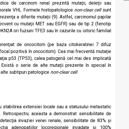
dice de carcinom renal prezintă mutaţii, deleţii sau
morale VHL. Formele histopatologice
non-clear cell
sunt
zenţa a diferite mutaţii (9). Astfel, carcinomul papilar
recvent cu mutaţii MET sau EGFR) sau de tip 2 (fenotip
KN2A ori fuziuni TFE3 sau în cazurile cu istoric familial
erenţiat de oncocitom (pe baza citokeratinei 7 difuz
 focal pozitivă în oncocitom). Cea mai frecventă mutaţie
aţia p53 (TP53), calea patogenă cel mai des implicată
 Există o serie de alte mutaţii prezente în special în
 alte subtipuri patologice
non-clear cell
.
u stabilirea extensiei locale sau a statusului metastatic
. Retrospectiv, aceasta a demonstrat sensibilitate de
etecţia invaziei venei renale, sensibilitate de 83% și
cţia adenopatiilor locoregionale invadate și 100%