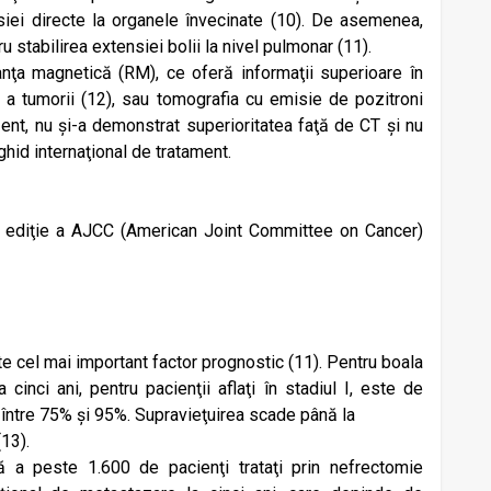
siei directe la organele învecinate (10). De asemenea,
stabilirea extensiei bolii la nivel pulmonar (11).
nţa magnetică (RM), ce oferă informaţii superioare în
 a tumorii (12), sau tomografia cu emisie de pozitroni
ent, nu și-a demonstrat superioritatea faţă de CT și nu
hid internaţional de tratament.
a ediţie a AJCC (American Joint Committee on Cancer)
 cel mai important factor prog­nostic (11). Pentru boala
 cinci ani, pentru pacienţii aflaţi în stadiul I, este de
I, între 75% și 95%. Supravieţuirea scade până la
(13).
ă a peste 1.600 de pacienţi trataţi prin nefrectomie