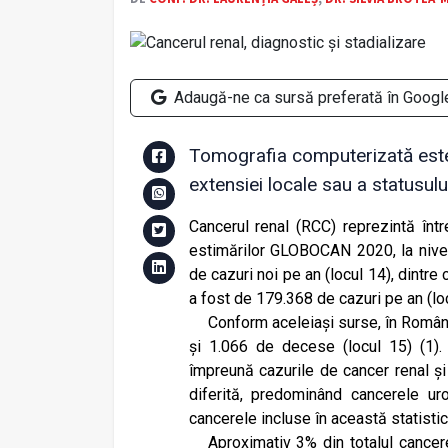
Adaugă-ne ca sursă preferată în Googl
Tomografia computerizată este 
extensiei locale sau a statusulu
Cancerul renal (RCC) reprezintă într
estimărilor GLOBOCAN 2020, la nivel
de cazuri noi pe an (locul 14), dintre
a fost de 179.368 de cazuri pe an (lo
Conform aceleiași surse, în Români
și 1.066 de decese (locul 15) (1).
împreună cazurile de cancer renal și
diferită, predominând cancerele ur
cancerele incluse în această statistică 
Aproximativ 3% din totalul cancere