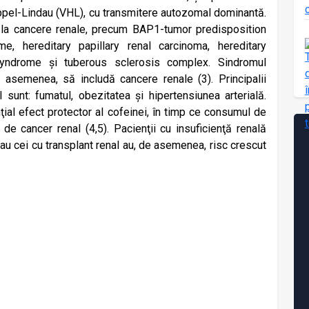
ippel-Lindau (VHL), cu transmitere autozomal dominantă.
 la cancere renale, precum BAP1-tumor predisposition
, hereditary papillary renal carcinoma, hereditary
yndrome și tuberous sclerosis complex. Sindromul
asemenea, să includă cancere renale (3). Principalii
l sunt: fumatul, obezitatea și hipertensiunea arterială.
ţial efect protector al cofeinei, în timp ce consumul de
 de cancer renal (4,5). Pacienţii cu insuficienţă renală
 sau cei cu transplant renal au, de asemenea, risc crescut