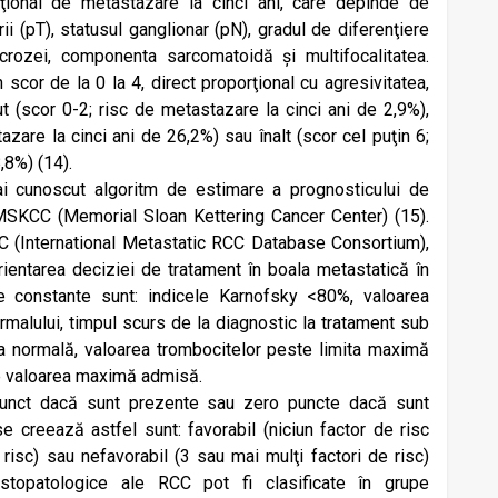
diţional de metastazare la cinci ani, care depinde de
ii (pT), statusul ganglionar (pN), gradul de diferenţiere
rozei, componenta sarcomatoidă și multifocalitatea.
 scor de la 0 la 4, direct proporţional cu agresivitatea,
t (scor 0-2; risc de metastazare la cinci ani de 2,9%),
azare la cinci ani de 26,2%) sau înalt (scor cel puţin 6;
,8%) (14).
ai cunoscut algoritm de estimare a prognosticului de
le MSKCC (Memorial Sloan Kettering Cancer Center) (15).
 (International Metastatic RCC Database Consortium),
ientarea deciziei de tratament în boala metastatică în
e constante sunt: indicele Karnofsky <80%, valoarea
malului, timpul scurs de la diagnostic la tratament sub
ea normală, valoarea trombocitelor peste limita maximă
te valoarea maximă admisă.
punct dacă sunt prezente sau zero puncte dacă sunt
 creează astfel sunt: favorabil (niciun factor de risc
 risc) sau nefavorabil (3 sau mai mulţi factori de risc)
istopatologice ale RCC pot fi clasificate în grupe