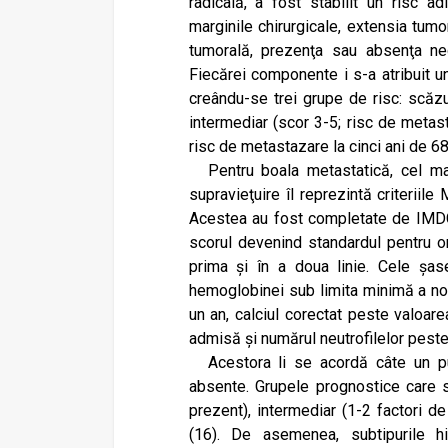
radicală, a fost stabilit un risc a
marginile chirurgicale, extensia tumor
tumorală, prezenţa sau absenţa nec
Fiecărei componente i s-a atribuit un
creându-se trei grupe de risc: scăzu
intermediar (scor 3-5; risc de metast
risc de metastazare la cinci ani de 68
Pentru boala metastatică, cel m
supravieţuire îl reprezintă criterii
Acestea au fost completate de IMDC
scorul devenind standardul pentru or
prima și în a doua linie. Cele șas
hemoglobinei sub limita minimă a nor
un an, calciul corectat peste valoar
admisă și numărul neutrofilelor pes
Acestora li se acordă câte un 
absente. Grupele prognostice care se
prezent), intermediar (1-2 factori de
(16). De asemenea, subtipurile h