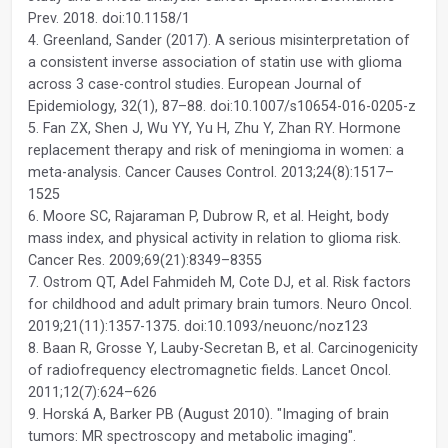
Prev. 2018. doi:10.1158/1
4. Greenland, Sander (2017). A serious misinterpretation of
a consistent inverse association of statin use with glioma
across 3 case-control studies. European Journal of
Epidemiology, 32(1), 87–88. doi:10.1007/s10654-016-0205-z
5. Fan ZX, Shen J, Wu YY, Yu H, Zhu Y, Zhan RY. Hormone
replacement therapy and risk of meningioma in women: a
meta-analysis. Cancer Causes Control. 2013;24(8):1517–
1525
6. Moore SC, Rajaraman P, Dubrow R, et al. Height, body
mass index, and physical activity in relation to glioma risk.
Cancer Res. 2009;69(21):8349–8355
7. Ostrom QT, Adel Fahmideh M, Cote DJ, et al. Risk factors
for childhood and adult primary brain tumors. Neuro Oncol.
2019;21(11):1357-1375. doi:10.1093/neuonc/noz123
8. Baan R, Grosse Y, Lauby-Secretan B, et al. Carcinogenicity
of radiofrequency electromagnetic fields. Lancet Oncol.
2011;12(7):624–626
9. Horská A, Barker PB (August 2010). "Imaging of brain
tumors: MR spectroscopy and metabolic imaging".