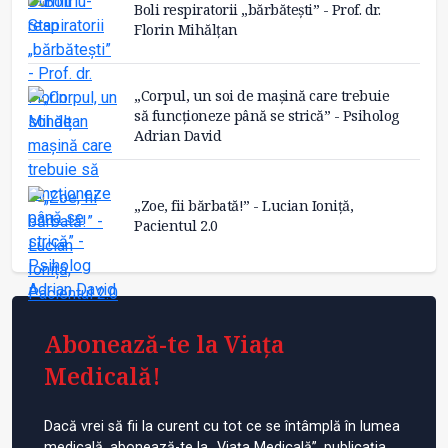
Boli respiratorii „bărbătești” - Prof. dr.
Florin Mihălțan
„Corpul, un soi de mașină care trebuie
să funcționeze până se strică” - Psiholog
Adrian David
„Zoe, fii bărbată!” - Lucian Ioniță,
Pacientul 2.0
Abonează-te la Viața
Medicală!
Dacă vrei să fii la curent cu tot ce se întâmplă în lumea
medicală, abonează-te la „Viața Medicală”, publicația