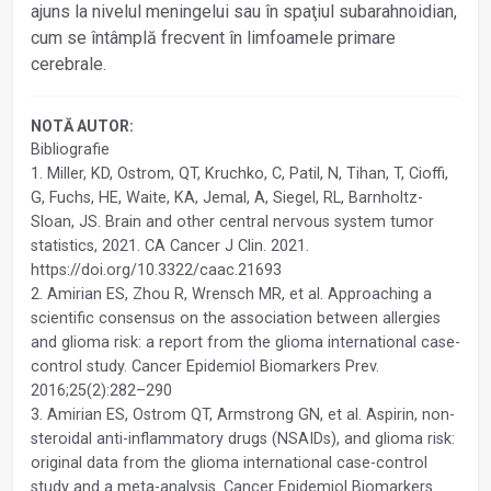
ajuns la nivelul meningelui sau în spaţiul subarahnoidian,
cum se întâmplă frecvent în limfoamele primare
cerebrale.
NOTĂ AUTOR:
Bibliografie
1. Miller, KD, Ostrom, QT, Kruchko, C, Patil, N, Tihan, T, Cioffi,
G, Fuchs, HE, Waite, KA, Jemal, A, Siegel, RL, Barnholtz-
Sloan, JS. Brain and other central nervous system tumor
statistics, 2021. CA Cancer J Clin. 2021.
https://doi.org/10.3322/caac.21693
2. Amirian ES, Zhou R, Wrensch MR, et al. Approaching a
scientific consensus on the association between allergies
and glioma risk: a report from the glioma international case-
control study. Cancer Epidemiol Biomarkers Prev.
2016;25(2):282–290
3. Amirian ES, Ostrom QT, Armstrong GN, et al. Aspirin, non-
steroidal anti-inflammatory drugs (NSAIDs), and glioma risk:
original data from the glioma international case-control
study and a meta-analysis. Cancer Epidemiol Biomarkers