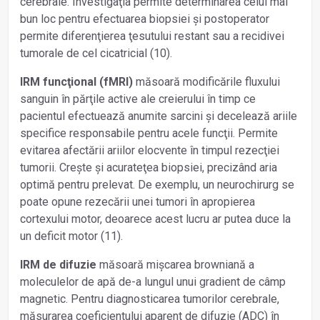
cerebrale. Investigaţia permite determinarea celui mai
bun loc pentru efectuarea biopsiei și postoperator
permite diferenţierea ţesutului restant sau a recidivei
tumorale de cel cicatricial (10).
IRM funcţional (fMRI)
măsoară modificările fluxului
sanguin în părţile active ale creierului în timp ce
pacientul efectuează anumite sarcini și decelează ariile
specifice responsabile pentru acele funcţii. Permite
evitarea afectării ariilor elocvente în timpul rezecţiei
tumorii. Crește și acurateţea biopsiei, precizând aria
optimă pentru prelevat. De exemplu, un neurochirurg se
poate opune rezecării unei tumori în apropierea
cortexului motor, deoarece acest lucru ar putea duce la
un deficit motor (11).
IRM de difuzie
măsoară mișcarea browniană a
moleculelor de apă de-a lungul unui gradient de câmp
magnetic. Pentru diag­nosticarea tumorilor cerebrale,
măsurarea coeficientului aparent de difuzie (ADC) în