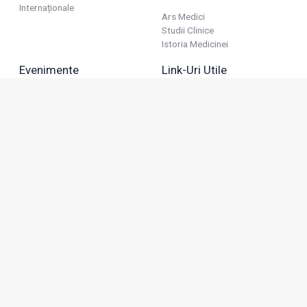
Internaționale
Ars Medici
Studii Clinice
Istoria Medicinei
Evenimente
Link-Uri Utile
Reuniuni
Termeni Și Condiții
Diverse
Politica De Confidențialitate
Politica Publicitară
Business
Politica Cookie
Industria Farmaceutică
Sănătate Privată
Advertorial
Anunțuri De Mică Publicitate
Membru
Adresa: Green Gate, Bd. Tudor Vladimirescu 22, etaj 11,