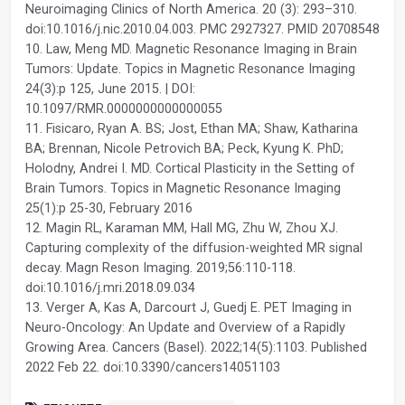
Neuroimaging Clinics of North America. 20 (3): 293–310.
doi:10.1016/j.nic.2010.04.003. PMC 2927327. PMID 20708548
10. Law, Meng MD. Magnetic Resonance Imaging in Brain
Tumors: Update. Topics in Magnetic Resonance Imaging
24(3):p 125, June 2015. | DOI:
10.1097/RMR.0000000000000055
11. Fisicaro, Ryan A. BS; Jost, Ethan MA; Shaw, Katharina
BA; Brennan, Nicole Petrovich BA; Peck, Kyung K. PhD;
Holodny, Andrei I. MD. Cortical Plasticity in the Setting of
Brain Tumors. Topics in Magnetic Resonance Imaging
25(1):p 25-30, February 2016
12. Magin RL, Karaman MM, Hall MG, Zhu W, Zhou XJ.
Capturing complexity of the diffusion-weighted MR signal
decay. Magn Reson Imaging. 2019;56:110-118.
doi:10.1016/j.mri.2018.09.034
13. Verger A, Kas A, Darcourt J, Guedj E. PET Imaging in
Neuro-Oncology: An Update and Overview of a Rapidly
Growing Area. Cancers (Basel). 2022;14(5):1103. Published
2022 Feb 22. doi:10.3390/cancers14051103