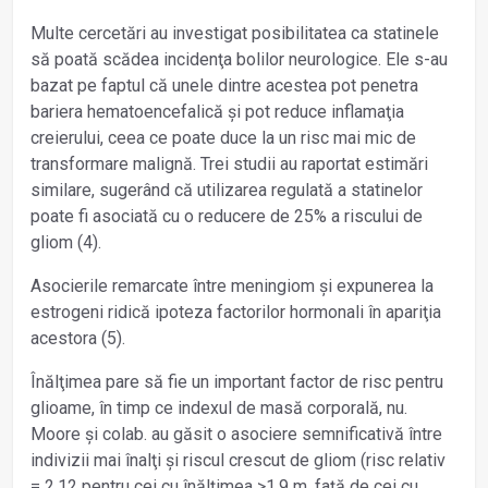
Multe cercetări au investigat posibilitatea ca statinele
să poată scădea incidenţa bolilor neurologice. Ele s-au
bazat pe faptul că unele dintre acestea pot penetra
bariera hematoencefalică și pot reduce inflamaţia
creierului, ceea ce poate duce la un risc mai mic de
transformare malignă. Trei studii au raportat estimări
similare, sugerând că utilizarea regulată a statinelor
poate fi asociată cu o reducere de 25% a riscului de
gliom (4).
Asocierile remarcate între meningiom și expunerea la
estrogeni ridică ipoteza factorilor hormonali în apariţia
acestora (5).
Înălţimea pare să fie un important factor de risc pentru
glioame, în timp ce indexul de masă corporală, nu.
Moore și colab. au găsit o asociere semnificativă între
indivizii mai înalţi și riscul crescut de gliom (risc relativ
= 2,12 pentru cei cu înălţimea >1,9 m, faţă de cei cu