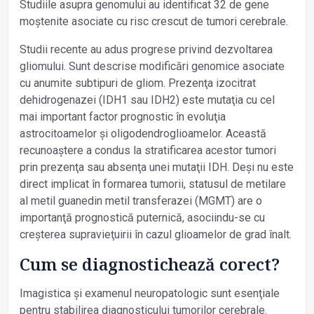
Studiile asupra genomului au identificat 32 de gene
moștenite asociate cu risc crescut de tumori cerebrale.
Studii recente au adus progrese privind dezvoltarea
gliomului. Sunt descrise modificări genomice asociate
cu anumite subtipuri de gliom. Prezenţa izocitrat
dehidrogenazei (IDH1 sau IDH2) este mutaţia cu cel
mai important factor prognostic în evoluţia
astrocitoamelor și oligodendroglioamelor. Această
recunoaștere a condus la stratificarea acestor tumori
prin prezenţa sau absenţa unei mutaţii IDH. Deși nu este
direct implicat în formarea tumorii, statusul de metilare
al metil guanedin metil transferazei (MGMT) are o
importanţă prognostică puternică, asociindu-se cu
creșterea supravieţuirii în cazul glioamelor de grad înalt.
Cum se diagnostichează corect?
Imagistica și examenul neuropatologic sunt esenţiale
pentru stabilirea diagnosticului tumorilor cerebrale.