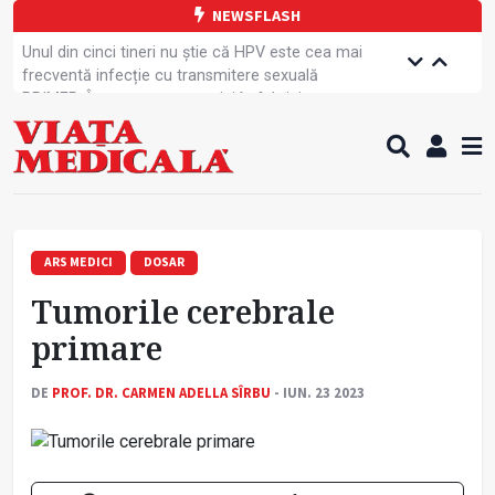
NEWSFLASH
Unul din cinci tineri nu știe că HPV este cea mai
frecventă infecție cu transmitere sexuală
PRIMER: Întreruperea energiei în fabrici ar pune
pacienții în pericol
Subiecte unice la examenul de specialist
Comercializarea unor medicamente, blocată
temporar
Cum gestionăm jet lag-ul- sfaturi de la specialiști
Care este legătura dintre oboseala mintală și
caniculă?
ARS MEDICI
DOSAR
Campanie de prevenție dedicată sportivelor
Tumorile cerebrale
Un nou studiu pentru testarea unui vaccin împotriva
tulpinei Bundibugyo a virusului Ebola
primare
Alăptarea, esențială pentru sănătatea mamei și
copilului
DE
PROF. DR. CARMEN ADELLA SÎRBU
- IUN. 23 2023
Concursul Internațional George Enescu, la ceas
aniversar