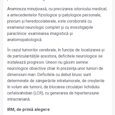
Anamneza minuţioasă, cu precizarea istoricului medical,
a antecedentelor fiziologice și patologice personale,
precum și heredocolaterale, este coroborată cu
examenul neurologic complet și cu investigaţiile
paraclinice: examinarea imagistică și
anatomopatologică.
În cazul tumorilor cerebrale, în funcţie de localizarea și
de particularităţile acestora, deficitele neurologice se
instalează progresiv. Uneori nu găsim semne
neurologice obiective chiar în prezenţa unor tumori de
dimensiuni mari. Deficitele cu debut brusc sunt
determinate de sângerările intratumorale, de creșterile
în volum ale tumorii, de blocarea circulaţiei lichidului
cefalorahidian (LCR), cu generarea de hipertensiune
intracraniană.
IRM, de primă alegere