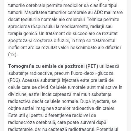
tumorile cerebrale permite medicilor să clasifice tipul
tumorii. Majoritatea tumorilor cerebrale au ADC mai mare
decât ţesuturile normale ale creierului. Tehnica permite
aprecierea răspunsului la medicamente, radiaţii sau
terapia genică. Un tratament de succes are ca rezultat
apoptoza și creșterea difuziei, în timp ce tratamentul
ineficient are ca rezultat valori neschimbate ale difuziei
(12).
Tomografia cu emisie de pozitroni (PET)
utilizează
substanţe radioactive, precum fluoro-deoxi-glucoza
(FDG). Această substanţă injectată este preluată de
celule care se divid. Celulele tumorale sunt mai active în
diviziune, astfel încât captează mai mult substanţa
radioactivă decât celulele normale. După injectare, se
obţine astfel imaginea zonelor radioactive din creier.
Este util și pentru diferenţierea recidivei de
radionecroza cerebrală, care poate surveni după
radioterapie, dar nu captează radiotrasorul. Potenţialul