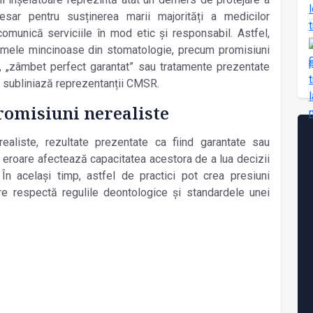
esar pentru susținerea marii majorități a medicilor
comunică serviciile în mod etic și responsabil. Astfel,
clamele mincinoase din stomatologie, precum promisiuni
e”, „zâmbet perfect garantat” sau tratamente prezentate
ă, subliniază reprezentanții CMSR.
 promisiuni nerealiste
aliste, rezultate prezentate ca fiind garantate sau
în eroare afectează capacitatea acestora de a lua decizii
 În același timp, astfel de practici pot crea presiuni
are respectă regulile deontologice și standardele unei