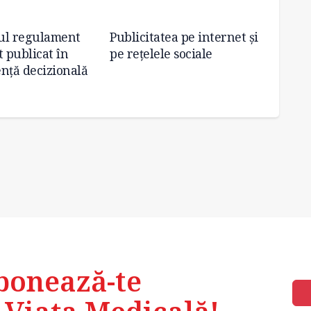
ul regulament
Publicitatea pe internet și
Prof. 
t publicat în
pe rețelele sociale
Cercel
nță decizională
facem 
sănătă
bonează-te