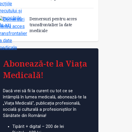
Demersuri pentru acces
transfrontalier la date
medicale
Abonează-te la Viața
Medicală!
Dacă vrei să fii la curent cu tot ce se
întâmplă în lumea medicală, abonează-te la
„Viața Medicală”, publicația profesională,
socială și culturală a profesioniștilor în
Sănătate din România!
Tipărit + digital – 200 de lei