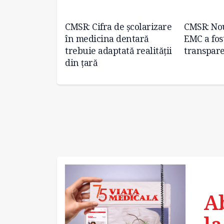
ntru
CMSR: Cifra de școlarizare
CMSR: No
recoce a
în medicina dentară
EMC a fos
ral
trebuie adaptată realității
transpare
din țară
A