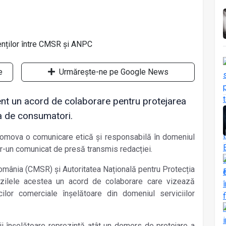
e
Urmărește-ne pe Google News
t un acord de colaborare pentru protejarea
ra de consumatori.
romova o comunicare etică și responsabilă în domeniul
ntr-un comunicat de presă transmis redacției.
omânia (CMSR) și Autoritatea Națională pentru Protecția
zilele acestea un acord de colaborare care vizează
icilor comerciale înșelătoare din domeniul serviciilor
i înșelătoare reprezintă atât un demers de protejare a