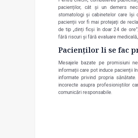
pacienților, cât și un demers nec
stomatologi și cabinetelor care își 
pacienții vor fi mai protejați de re
de tip „dinți ficși în doar 24 de or
fără riscuri și fără evaluare medical
Pacienților li se fac
Mesajele bazate pe promisiuni nere
informații care pot induce pacienții 
informate privind propria sănătate.
incorecte asupra profesioniștilor c
comunicări responsabile.