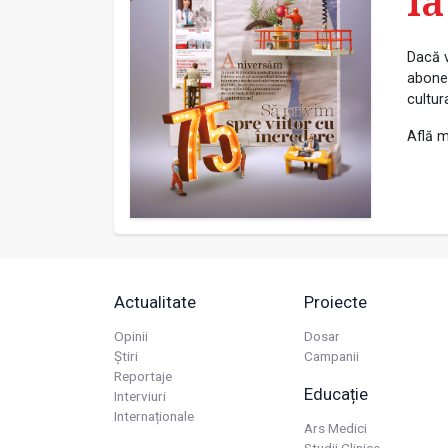
la
Dacă v
abonea
cultur
Află m
Actualitate
Proiecte
Opinii
Dosar
Știri
Campanii
Reportaje
Educație
Interviuri
Internaționale
Ars Medici