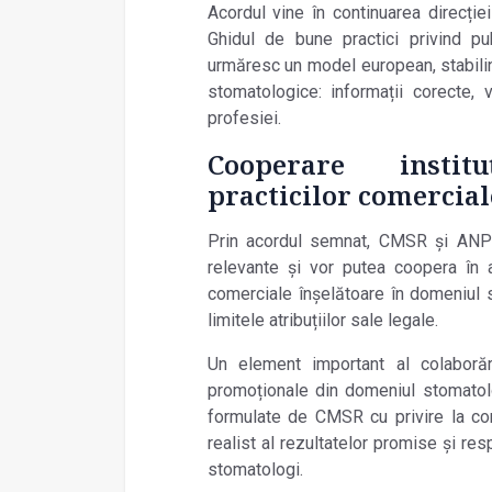
Acordul vine în continuarea direcț
Ghidul de bune practici privind pu
urmăresc un model european, stabilin
stomatologice: informații corecte, 
profesiei.
Cooperare instit
practicilor comercia
Prin acordul semnat, CMSR și ANP
relevante și vor putea coopera în a
comerciale înșelătoare în domeniul se
limitele atribuțiilor sale legale.
Un element important al colaborăr
promoționale din domeniul stomato
formulate de CMSR cu privire la corect
realist al rezultatelor promise și re
stomatologi.