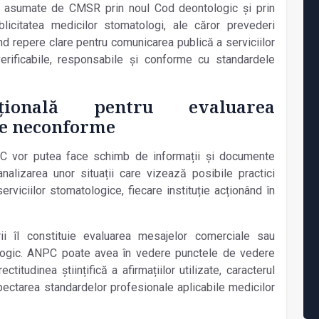
iei asumate de CMSR prin noul Cod deontologic și prin
blicitatea medicilor stomatologi, ale căror prevederi
d repere clare pentru comunicarea publică a serviciilor
verificabile, responsabile și conforme cu standardele
uțională pentru evaluarea
le neconforme
C vor putea face schimb de informații și documente
nalizarea unor situații care vizează posibile practici
rviciilor stomatologice, fiecare instituție acționând în
ii îl constituie evaluarea mesajelor comerciale sau
logic. ANPC poate avea în vedere punctele de vedere
itudinea științifică a afirmațiilor utilizate, caracterul
spectarea standardelor profesionale aplicabile medicilor