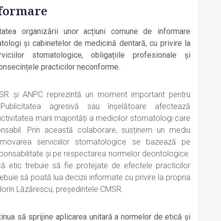
nformare
itatea organizării unor acțiuni comune de informare
tologi și cabinetelor de medicină dentară, cu privire la
erviciilor stomatologice, obligațiile profesionale și
consecințele practicilor neconforme.
SR și ANPC reprezintă un moment important pentru
Publicitatea agresivă sau înșelătoare afectează
activitatea marii majorități a medicilor stomatologi care
sabil. Prin această colaborare, susținem un mediu
omovarea serviciilor stomatologice se bazează pe
sponsabilitate și pe respectarea normelor deontologice.
 etic trebuie să fie protejate de efectele practicilor
trebuie să poată lua decizii informate cu privire la propria
 Florin Lăzărescu, președintele CMSR.
nua să sprijine aplicarea unitară a normelor de etică și