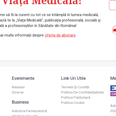
 Viața Medicală!
rei să fii la curent cu tot ce se întâmplă în lumea medicală,
ză-te la „Viața Medicală”, publicația profesională, socială și
ală a profesioniștilor în Sănătate din România!
ai multe informații despre
oferta de abonare
.
Evenimente
Link-Uri Utile
Me
Reuniuni
Termeni Și Condiții
Diverse
Politica De Confidențialitate
Politica Publicitară
Business
Politica Cookie
Adr
Industria Farmaceutică
050