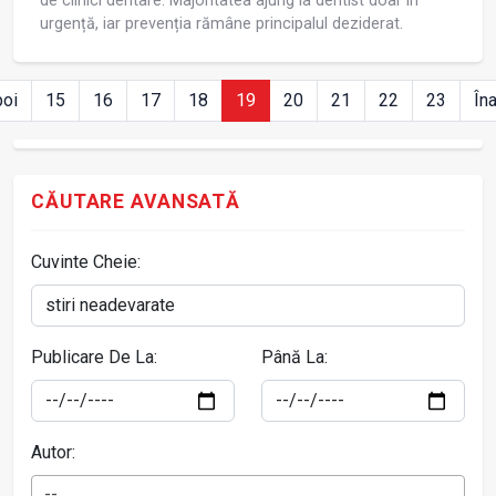
de clinici dentare. Majoritatea ajung la dentist doar în
urgență, iar prevenția rămâne principalul deziderat.
poi
15
16
17
18
19
20
21
22
23
În
CĂUTARE AVANSATĂ
Cuvinte Cheie:
Publicare De La:
Până La:
Autor:
--