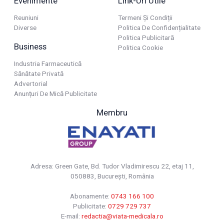
Evenimente
Link-Uri Utile
Reuniuni
Termeni Și Condiții
Diverse
Politica De Confidențialitate
Politica Publicitară
Business
Politica Cookie
Industria Farmaceutică
Sănătate Privată
Advertorial
Anunțuri De Mică Publicitate
Membru
Adresa: Green Gate, Bd. Tudor Vladimirescu 22, etaj 11,
050883, Bucureşti, România
Abonamente:
0743 166 100
Publicitate:
0729 729 737
E-mail:
redactia@viata-medicala.ro