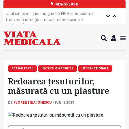
NEWSFLASH
Unul din cinci tineri nu știe că HPV este cea mai
frecventă infecție cu transmitere sexuală
PRIMER: Întreruperea energiei în fabrici ar pune
pacienții în pericol
Subiecte unice la examenul de specialist
Comercializarea unor medicamente, blocată
temporar
Cum gestionăm jet lag-ul- sfaturi de la specialiști
Care este legătura dintre oboseala mintală și
caniculă?
ACTUALITATE
HI-TECH & GADGETS
INTERNAȚIONALE
Campanie de prevenție dedicată sportivelor
Redoarea ţesuturilor,
Un nou studiu pentru testarea unui vaccin împotriva
tulpinei Bundibugyo a virusului Ebola
măsurată cu un plasture
Alăptarea, esențială pentru sănătatea mamei și
copilului
DE
FLORENTINA IONESCU
- IUN. 2 2023
Concursul Internațional George Enescu, la ceas
aniversar