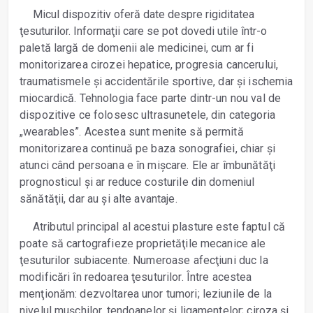
Micul dispozitiv oferă date despre rigiditatea
ţesuturilor. Informaţii care se pot dovedi utile în
tr-o
paletă largă de domenii ale medicinei, cum ar fi
monitorizarea cirozei hepatice, progresia cancerului,
traumatismele și accidentările sportive, dar și ischemia
miocardică. Tehnologia face parte dintr-un nou val de
dispozitive ce folosesc ultrasunetele, din categoria
„wearables”. Acestea sunt menite să permită
monitorizarea continuă pe baza sonografiei, chiar și
atunci când persoana e în mișcare. Ele ar îmbunătăţi
prognosticul și ar reduce costurile din domeniul
sănătăţii, dar au și alte avantaje.
Atributul principal al acestui plasture este faptul că
poate să cartografieze proprietăţile mecanice ale
ţesuturilor subiacente. Numeroase afecţiuni duc la
modificări în redoarea ţesuturilor. Între acestea
menţionăm: dezvoltarea unor tumori; leziunile de la
nivelul mușchilor, tendoanelor și ligamentelor; ciroza și