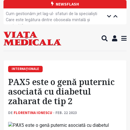
NEWSFLASH
Cum gestionăm jet lag-ul- sfaturi de la specialiști
Care este legătura dintre oboseala mintală și
caniculă?
Campanie de prevenție dedicată sportivelor
Un nou studiu pentru testarea unui vaccin împotriva
tulpinei Bundibugyo a virusului Ebola
Alăptarea, esențială pentru sănătatea mamei și
copilului
Cartea electronică de identitate, noul card de
sănătate
INTERNAȚIONALE
Copiii europeni, într-o formă fizică tot mai proastă
PAX5 este o genă puternic
Demersuri pentru acces transfrontalier la date
medicale
asociată cu diabetul
Contractul cadru ar putea fi modificat
zaharat de tip 2
Comercializarea unor medicamente, blocată
temporar
DE
FLORENTINA IONESCU
- FEB. 22 2023