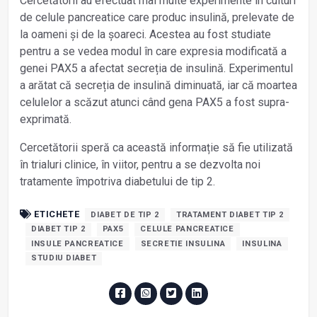
Cercetătorii au efectuat mai multe experimente în culturi
de celule pancreatice care produc insulină, prelevate de
la oameni și de la șoareci. Acestea au fost studiate
pentru a se vedea modul în care expresia modificată a
genei PAX5 a afectat secreția de insulină. Experimentul
a arătat că secreția de insulină diminuată, iar că moartea
celulelor a scăzut atunci când gena PAX5 a fost supra-
exprimată.
Cercetătorii speră ca această informație să fie utilizată
în trialuri clinice, în viitor, pentru a se dezvolta noi
tratamente împotriva diabetului de tip 2.
ETICHETE
DIABET DE TIP 2
TRATAMENT DIABET TIP 2
DIABET TIP 2
PAX5
CELULE PANCREATICE
INSULE PANCREATICE
SECRETIE INSULINA
INSULINA
STUDIU DIABET