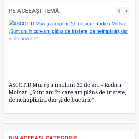
PE ACEEAȘI TEMĂ:
l
ASCOTID Mureș a împlinit 20 de ani - Rodica
Dr
Molnar: „Sunt ani în care am plâns de tristețe,
H
de neîmpliniri, dar și de bucurie”
DIN ACEEAȘI CATEGORIE