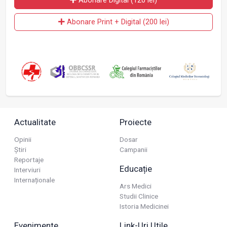
Abonare Digital (120 lei)
Abonare Print + Digital (200 lei)
Actualitate
Proiecte
Opinii
Dosar
Știri
Campanii
Reportaje
Educație
Interviuri
Internaționale
Ars Medici
Studii Clinice
Istoria Medicinei
Evenimente
Link-Uri Utile