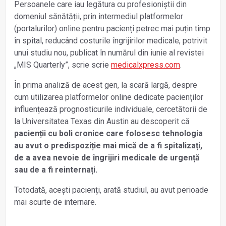
Persoanele care iau legătura cu profesioniștii din
domeniul sănătății, prin intermediul platformelor
(portalurilor) online pentru pacienți petrec mai puțin timp
în spital, reducând costurile îngrijirilor medicale, potrivit
unui studiu nou, publicat în numărul din iunie al revistei
„MIS Quarterly”, scrie scrie
medicalxpress.com
.
În prima analiză de acest gen, la scară largă, despre
cum utilizarea platformelor online dedicate pacienților
influențează prognosticurile individuale, cercetătorii de
la Universitatea Texas din Austin au descoperit că
pacienții cu boli cronice care folosesc tehnologia
au avut o predispoziție mai mică de a fi spitalizați,
de a avea nevoie de îngrijiri medicale de urgență
sau de a fi reinternați.
Totodată, acești pacienți, arată studiul, au avut perioade
mai scurte de internare.