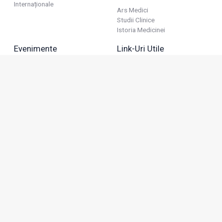
Internaționale
Ars Medici
Studii Clinice
Istoria Medicinei
Evenimente
Link-Uri Utile
Reuniuni
Termeni Și Condiții
Diverse
Politica De Confidențialitate
Politica Publicitară
Business
Politica Cookie
Industria Farmaceutică
Sănătate Privată
Advertorial
Anunțuri De Mică Publicitate
Membru
Adresa: Green Gate, Bd. Tudor Vladimirescu 22, etaj 11,