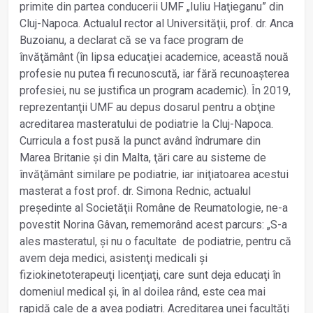
primite din partea conducerii UMF „Iuliu Haţieganu” din
Cluj-Napoca. Actualul rector al Universităţii, prof. dr. Anca
Buzoianu, a declarat că se va face program de
învăţământ (în lipsa educaţiei academice, această nouă
profesie nu putea fi recunoscută, iar fără recunoașterea
profesiei, nu se justifica un program academic). În 2019,
reprezentanţii UMF au depus dosarul pentru a obţine
acreditarea masteratului de podiatrie la Cluj-Napoca.
Curricula a fost pusă la punct având îndrumare din
Marea Britanie și din Malta, ţări care au sisteme de
învăţământ similare pe podiatrie, iar iniţiatoarea acestui
masterat a fost prof. dr. Simona Rednic, actualul
președinte al Societăţii Române de Reumatologie, ne-a
povestit Norina Gâvan, rememorând acest parcurs: „S-a
ales masteratul, și nu o facultate de podiatrie, pentru că
avem deja medici, asistenţi medicali și
fiziokinetoterapeuţi licenţiaţi, care sunt deja educaţi în
domeniul medical și, în al doilea rând, este cea mai
rapidă cale de a avea podiatri. Acreditarea unei facultăţi