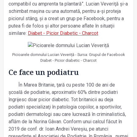
compatibil cu amprenta ta plantară”. Lucian Veveriţă și-a
schimbat mașina cu una automată, pentru a-și proteja
piciorul stâng, și a creat un grup pe Facebook, pentru a
putea fi de folos și altor persoane aflate în situaţii
similare:
Diabet - Picior Diabetic - Charcot
Picioarele domnului Lucian Veveriță - Sursa: Grupul de Facebook
Diabet - Picior diabetic - Charcot
Ce face un podiatru
În Marea Britanie, ţară cu peste 100 de ani de
școală de podiatrie, aproximativ 60% dintre podiatri
îngrijesc doar picior diabetic. Tot britanicii au deja
podiatri specializaţi în patologia copiilor, a sportivilor,
podiatri dermatologi sau care lucrează în criminalistică,
aflăm de la Norina Gâvan. Conform unui calcul făcut în
2019 de conf. dr. Ioan Andrei Vereșiu, pe atunci
președinte al Asociaţiei de Podiatrie, în România, „numai