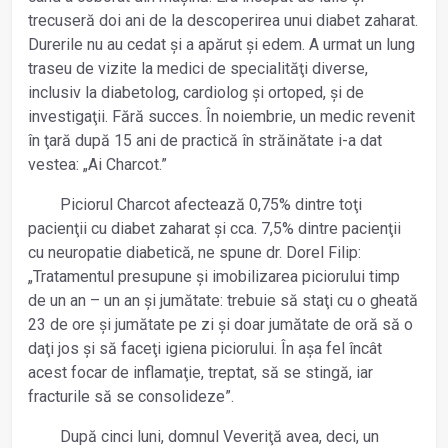
trecuseră doi ani de la descoperirea unui diabet zaharat.
Durerile nu au cedat și a apărut și edem. A urmat un lung
traseu de vizite la medici de specialităţi diverse,
inclusiv la diabetolog, cardiolog și ortoped, și de
investigaţii. Fără succes. În noiembrie, un medic revenit
în ţară după 15 ani de practică în străinătate i-a dat
vestea: „Ai Charcot.”
Piciorul Charcot afectează 0,75% dintre toţi
pacienţii cu diabet zaharat și cca. 7,5% dintre pacienţii
cu neuropatie diabetică, ne spune dr. Dorel Filip:
„Tratamentul presupune și imobilizarea piciorului timp
de un an – un an și jumătate: trebuie să staţi cu o gheată
23 de ore și jumătate pe zi și doar jumătate de oră să o
daţi jos și să faceţi igiena piciorului. În așa fel încât
acest focar de inflamaţie, treptat, să se stingă, iar
fracturile să se consolideze”.
După cinci luni, domnul Veveriţă avea, deci, un