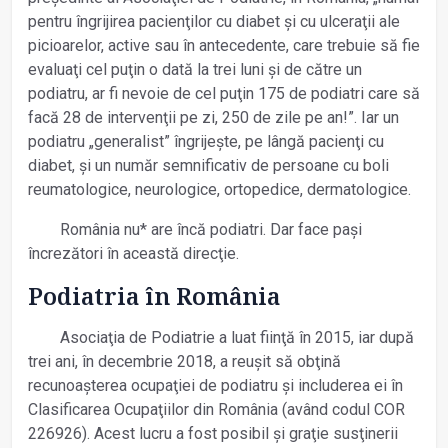
pentru îngrijirea pacienţilor cu diabet și cu ulceraţii ale
picioarelor, active sau în antecedente, care trebuie să fie
evaluaţi cel puţin o dată la trei luni și de către un
podiatru, ar fi nevoie de cel puţin 175 de podiatri care să
facă 28 de intervenţii pe zi, 250 de zile pe an!”. Iar un
podiatru „generalist” îngrijește, pe lângă pacienţi cu
diabet, și un număr semnificativ de persoane cu boli
reumatologice, neurologice, ortopedice, dermatologice.
România nu* are încă podiatri. Dar face pași
încrezători în această direcţie.
Podiatria în România
Asociaţia de Podiatrie a luat fiinţă în 2015, iar după
trei ani, în decembrie 2018, a reușit să obţină
recunoașterea ocupaţiei de podiatru și includerea ei în
Clasificarea Ocupaţiilor din România (având codul COR
226926). Acest lucru a fost posibil și graţie susţinerii