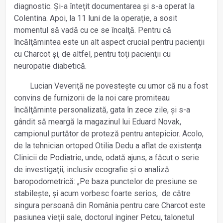
diagnostic. Și-a înteţit documentarea și s-a operat la
Colentina. Apoi, la 11 luni de la operaţie, a sosit
momentul să vadă cu ce se încalţă. Pentru că
încălţămintea este un alt aspect crucial pentru pacienţii
cu Charcot și, de altfel, pentru toţi pacienţii cu
neuropatie diabetică.
Lucian Veveriţă ne povestește cu umor că nu a fost
convins de furnizorii de la noi care promiteau
încălţăminte personalizată, gata în zece zile, și s-a
gândit să meargă la magazinul lui Eduard Novak,
campionul purtător de proteză pentru antepicior. Acolo,
de la tehnician ortoped Otilia Dedu a aflat de existenţa
Clinicii de Podiatrie, unde, odată ajuns, a făcut o serie
de investigaţii, inclusiv ecografie și o analiză
baropodometrică: „Pe baza punctelor de presiune se
stabilește, și acum vorbesc foarte serios, de către
singura persoană din România pentru care Charcot este
pasiunea vieţii sale, doctorul inginer Petcu, talonetul