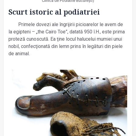
Clinica de Podiatrie București)
Scurt istoric al podiatriei
Primele dovezi ale îngrijirii picioarelor le avem de
la egipteni – „the Cairo Toe”, datată 950 î.H., este prima
proteză cunoscută. Ea ţine locul halucelui mumiei unui
nobil, confecţionată din lemn prins în legături din piele
de animal.