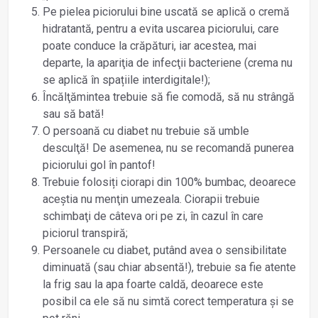
Pe pielea piciorului bine uscată se aplică o cremă
hidratantă, pentru a evita uscarea piciorului, care
poate conduce la crăpături, iar acestea, mai
departe, la apariţia de infecţii bacteriene (crema nu
se aplică în spațiile interdigitale!);
Încălţămintea trebuie să fie comodă, să nu strângă
sau să bată!
O persoană cu diabet nu trebuie să umble
desculţă! De asemenea, nu se recomandă punerea
piciorului gol în pantof!
Trebuie folosiți ciorapi din 100% bumbac, deoarece
aceştia nu menţin umezeala. Ciorapii trebuie
schimbaţi de câteva ori pe zi, în cazul în care
piciorul transpiră;
Persoanele cu diabet, putând avea o sensibilitate
diminuată (sau chiar absentă!), trebuie sa fie atente
la frig sau la apa foarte caldă, deoarece este
posibil ca ele să nu simtă corect temperatura şi se