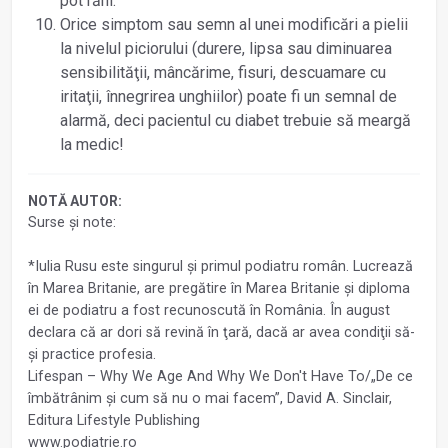
pot răni.
Orice simptom sau semn al unei modificări a pielii
la nivelul piciorului (durere, lipsa sau diminuarea
sensibilităţii, mâncărime, fisuri, descuamare cu
iritaţii, înnegrirea unghiilor) poate fi un semnal de
alarmă, deci pacientul cu diabet trebuie să meargă
la medic!
NOTĂ AUTOR:
Surse și note:
*Iulia Rusu este singurul și primul podiatru român. Lucrează
în Marea Britanie, are pregătire în Marea Britanie și diploma
ei de podiatru a fost recunoscută în România. În august
declara că ar dori să revină în ţară, dacă ar avea condiţii să-
și practice profesia.
Lifespan – Why We Age And Why We Don't Have To/„De ce
îmbătrânim și cum să nu o mai facem”, David A. Sinclair,
Editura Lifestyle Publishing
www.podiatrie.ro