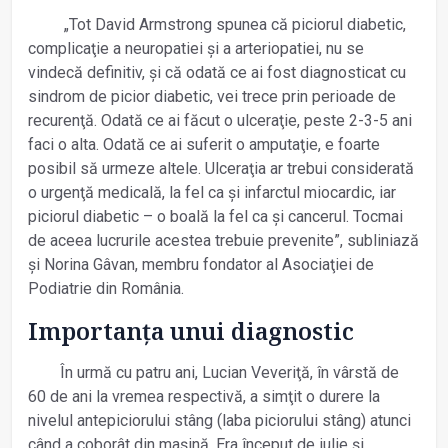
„Tot David Armstrong spunea că piciorul diabetic,
complicaţie a neuropatiei și a arteriopatiei, nu se
vindecă definitiv, și că odată ce ai fost diagnosticat cu
sindrom de picior diabetic, vei trece prin perioade de
recurenţă. Odată ce ai făcut o ulceraţie, peste 2-3-5 ani
faci o alta. Odată ce ai suferit o amputaţie, e foarte
posibil să urmeze altele. Ulceraţia ar trebui considerată
o urgenţă medicală, la fel ca și infarctul miocardic, iar
piciorul diabetic – o boală la fel ca și cancerul. Tocmai
de aceea lucrurile acestea trebuie prevenite”, subliniază
și Norina Gâvan, membru fondator al Asociaţiei de
Podiatrie din România.
Importanţa unui diagnostic
În urmă cu patru ani, Lucian Veveriţă, în vârstă de
60 de ani la vremea respectivă, a simţit o durere la
nivelul antepiciorului stâng (laba piciorului stâng) atunci
când a coborât din mașină. Era început de iulie și