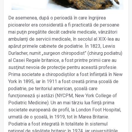
De asemenea, după o perioadă în care îngrijirea
picioarelor era considerată a fi practicată de persoane
mai puţin pregătite decât cadrele medicale, vânzători
ambulanţi de servicii medicale, în secolul al XIX-lea au
apărut primele cabinete de podiatrie. În 1823, Lewis
Durlacher, numit „surgeon chiropodist” (chirurg podiatru)
al Casei Regale britanice, a fost printre primii care au
susţinut nevoia de protecţie pentru această profesie.
Prima societate a chiropodiștilor a fost înfiinţată în New
York în 1895, iar în 1911 a fost creată prima școală de
podiatrie, pe teritoriul american, școală care
funcţionează și astăzi (NYCPM, New York College of
Podiatric Medicine). Un an mai târziu lua fiinţă prima
societate europeană de profil, la London Foot Hospital,
urmată de o școală, în 1919, tot în Marea Britanie.
Podiatria a fost integrată în totalitate în sistemul
naţional de sănătate britanic în 1974, iar universităţile