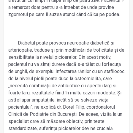
a avut un cui înfipt în talpă timp de patru zile. Pacientul l-
a remarcat doar pentru s-a întrebat de unde provine
zgomotul pe care îl auzea atunci când călca pe podea.
Diabetul poate provoca neuropatie diabetică și
arteriopatie, traduse și prin modificări de troficitate și de
sensibilitate la nivelul picioarelor. Din acest motiv,
pacientul nu va simţi durere dacă s-a tăiat cu forfecuţa
de unghii, de exemplu. Infectarea rănilor cu un stafilococ
de la nivelul pielii poate duce la osteomielită, care
„necesită combinaţii de antibiotice cu spectru larg și
foarte larg, rezultatele fiind în multe cazuri modeste. Și
astfel apar amputaţiile, încât să se salveze viaţa
pacientului”, ne explică dr. Dorel Filip, coordonatorul
Clinicii de Podiatrie din București. De aceea, vizita la un
specialist care să măsoare obiectiv, prin teste
standardizate, suferinţa picioarelor devine crucială.