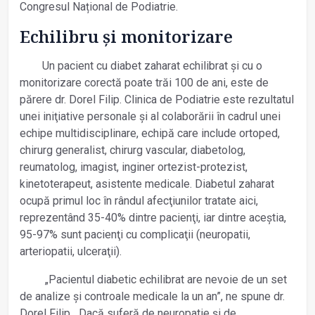
Congresul Național de Podiatrie.
Echilibru și monitorizare
Un pacient cu diabet zaharat echilibrat și cu o
monitorizare corectă poate trăi 100 de ani, este de
părere dr. Dorel Filip. Clinica de Podiatrie este rezultatul
unei iniţiative personale și al colaborării în cadrul unei
echipe multidisciplinare, echipă care include ortoped,
chirurg generalist, chirurg vascular, diabetolog,
reumatolog, imagist, inginer ortezist-protezist,
kinetoterapeut, asistente medicale. Diabetul zaharat
ocupă primul loc în rândul afecţiunilor tratate aici,
reprezentând 35-40% dintre pacienţi, iar dintre aceștia,
95-97% sunt pacienţi cu complicaţii (neuropatii,
arteriopatii, ulceraţii).
„Pacientul diabetic echilibrat are nevoie de un set
de analize și controale medicale la un an”, ne spune dr.
Dorel Filip. „Dacă suferă de neuropatie și de