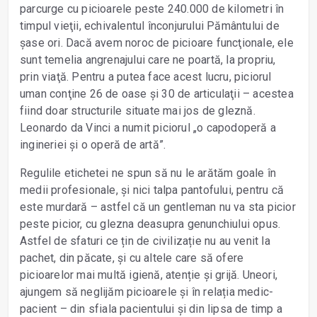
parcurge cu picioarele peste 240.000 de kilometri în
timpul vieţii, echivalentul înconjurului Pământului de
șase ori. Dacă avem noroc de picioare funcţionale, ele
sunt temelia angrenajului care ne poartă, la propriu,
prin viaţă. Pentru a putea face acest lucru, piciorul
uman conţine 26 de oase și 30 de articulaţii – acestea
fiind doar structurile situate mai jos de gleznă.
Leonardo da Vinci a numit piciorul „o capodoperă a
ingineriei și o operă de artă”.
Regulile etichetei ne spun să nu le arătăm goale în
medii profesionale, și nici talpa pantofului, pentru că
este murdară – astfel că un gentleman nu va sta picior
peste picior, cu glezna deasupra genunchiului opus.
Astfel de sfaturi ce țin de civilizație nu au venit la
pachet, din păcate, și cu altele care să ofere
picioarelor mai multă igienă, atenție și grijă. Uneori,
ajungem să neglijăm picioarele și în relația medic-
pacient – din sfiala pacientului și din lipsa de timp a