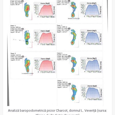
Analiză baropodometrică picior Charcot, domnul L. Veveriță (sursa: