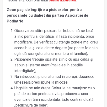
nepotrivită, conform unui
studiu australian
.
Zece paşi de îngrijire a picioarelor pentru
persoanele cu diabet din partea Asociației de
Podiatrie:
Observarea stării picioarelor trebuie să se facă
zilnic pentru a identifica, în fază incipientă, orice
modificare. De verificat cu atenţie zonele mai greu
accesibile şi cele dintre degete (se poate folosi o
oglindă sau ajutorul unui membru al familiei);
Picioarele trebuie spălate zilnic cu apă caldă şi
săpun și șterse atent (mai ales în spațiile
interdigitale);
Nu introduceți piciorul umed în ciorapi, deoarece
umezeala predispune la micoze;
Unghiile se taie drept. Colțurile se rotunjesc cu o
pilă de carton pentru a evita producerea unor
eventuale răniri accidentale. Este contraindicată
„pedichiura de baie”;