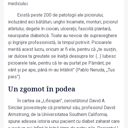
medicului.
Există peste 200 de patologii ale piciorului,
incluzând aici bătături, unghii încarnate, monturi, piciorul
atletului, degete în ciocan, ulceraţii, fasciită plantară,
neuropatie diabetică. Toate au nevoie de supraveghere
și îngrijire profesionistă, la timpul potrivit. Picioarele
merită acest lucru, oricum ar fi ele, pentru că „te susțin,
iar dulcea ta greutate se înalță deasupra lor. (...) Iubesc
picioarele tale, pentru că te-au purtat pe Pământ, pe
vânt și pe ape, până m-au întâlnit” (Pablo Neruda, „Tus
pies”).
Un zgomot în podea
În cartea sa „Lifespan”, cercetătorul David A.
Sinclair povestește că prietenul său, profesorul David
Armstrong, de la Universitatea Southern California,
spune adesea istoria unui pacient cu diabet zaharat care