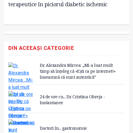
terapeutice în piciorul diabetic ischemic
în
DIN ACEEAȘI CATEGORIE
Dr. Alexandra Mircea: „Mi-a luat mult
timp să înțeleg că «Ești ca pe internet!»
înseamnă că sunt autentică”
24 de ore cu... Dr. Cristina Obreja -
Instantanee
Doctori în... gastronomie