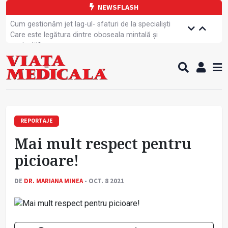
NEWSFLASH
Cum gestionăm jet lag-ul- sfaturi de la specialiști
Care este legătura dintre oboseala mintală și
caniculă?
Campanie de prevenție dedicată sportivelor
Un nou studiu pentru testarea unui vaccin împotriva
tulpinei Bundibugyo a virusului Ebola
Alăptarea, esențială pentru sănătatea mamei și
copilului
Cartea electronică de identitate, noul card de
sănătate
REPORTAJE
Copiii europeni, într-o formă fizică tot mai proastă
Mai mult respect pentru
Demersuri pentru acces transfrontalier la date
medicale
picioare!
Contractul cadru ar putea fi modificat
Comercializarea unor medicamente, blocată
DE
DR. MARIANA MINEA
- OCT. 8 2021
temporar