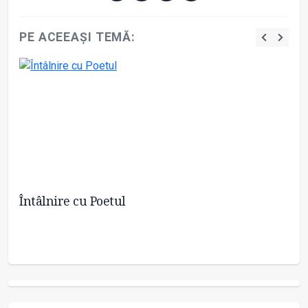
PE ACEEAȘI TEMĂ:
Întâlnire cu Poetul
Zi
Sp