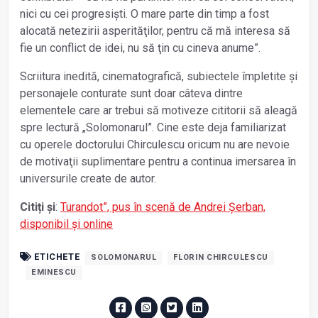
nici cu cei progresiști. O mare parte din timp a fost
alocată netezirii asperităţilor, pentru că mă interesa să
fie un conflict de idei, nu să ţin cu cineva anume”.
Scriitura inedită, cinematografică, subiectele împletite și
personajele conturate sunt doar câteva dintre
elementele care ar trebui să motiveze cititorii să aleagă
spre lectură „Solomonarul”. Cine este deja familiarizat
cu operele doctorului Chirculescu oricum nu are nevoie
de motivaţii suplimentare pentru a continua imersarea în
universurile create de autor.
Citiți și
:
Turandot”, pus în scenă de Andrei Șerban,
disponibil și online
ETICHETE
SOLOMONARUL
FLORIN CHIRCULESCU
EMINESCU