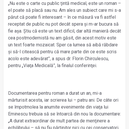
„Nu este o carte cu public ţintă medical, este un roman –
el poate să placă sau nu. Am ales un subiect care mi s-a
părut că poate fi interesant – în ce măsură va fi astfel
receptat de public nu pot decât spera și m-ar bucura să
fie așa. Știu că este un text dificil, dar altă manieră decât
cea postmodernistă nu am găsit, din acest motiv este
un text foarte mozaicat. Sper ca lumea să aibă răbdare
și să-l citească pentru că mare parte din ce este scris
acolo este adevărat”, a spus dr. Florin Chirculescu,
pentru „Viaţa Medicală”, la finalul conferinţei.
Documentarea pentru roman a durat un an, mi-a
mărturisit acesta, iar scrierea lui – patru ani. De câte ori
se împotmolea la anumite evenimente din viaţa lui
Eminescu trebuia să se întoarcă din nou la documentare:
„A durat extraordinar de mult partea de menţinere a
echilibrului – să nu fiu părtinitor nici cu cei conservatori,