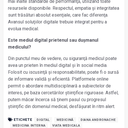
mai înalte standarde de performanţă, utilizând toate
resursele disponibile. Respectul, empatia și integritatea
sunt trăsături absolut esenţiale, care fac diferenţa.
Avansul soluţiilor digitale trebuie integrat pentru a
evolua medical.
Este mediul digital prietenul sau dușmanul
medicului?
Din punctul meu de vedere, cu siguranţă medicul poate
avea un prieten în mediul digital și în social media.
Folosit cu iscusinţă și responsabilitate, poate fi o sursă
de informare validă și eficientă. Platformele online
permit o abordare multidisciplinară a subiectelor de
interes, pe baza cercetărilor știinţifice riguroase. Astfel,
putem măcar încerca să ţinem pasul cu progresul
știinţific din domeniul medical, desfășurat în ritm alert.
ETICHETE
DIGITAL
MEDICINĂ
DIANA ANDRONACHE
MEDICINA INTERNA
VIATA MEDICALA