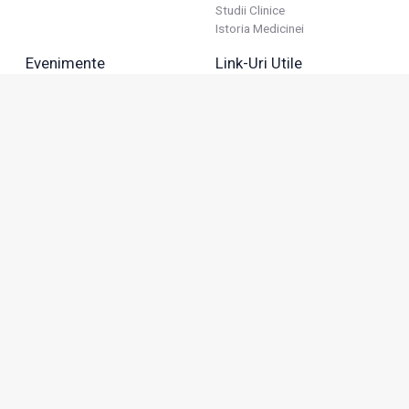
Studii Clinice
Istoria Medicinei
Evenimente
Link-Uri Utile
Reuniuni
Termeni Și Condiții
Diverse
Politica De Confidențialitate
Politica Publicitară
Business
Politica Cookie
Industria Farmaceutică
Sănătate Privată
Advertorial
Anunțuri De Mică Publicitate
Membru
Adresa: Green Gate, Bd. Tudor Vladimirescu 22, etaj 11,
050883, Bucureşti, România