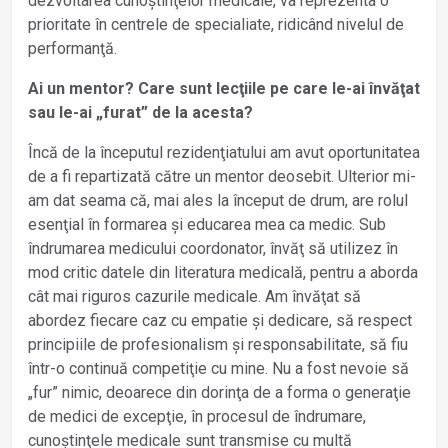
dezvoltarea cunoștinţelor medicale, va reprezenta o
prioritate în centrele de specialiate, ridicând nivelul de
performanţă.
Ai un mentor? Care sunt lecţiile pe care le-ai învăţat
sau le-ai „furat” de la acesta?
Încă de la începutul rezidenţiatului am avut oportunitatea
de a fi repartizată către un mentor deosebit. Ulterior mi-
am dat seama că, mai ales la început de drum, are rolul
esenţial în formarea și educarea mea ca medic. Sub
îndrumarea medicului coordonator, învăţ să utilizez în
mod critic datele din literatura medicală, pentru a aborda
cât mai riguros cazurile medicale. Am învăţat să
abordez fiecare caz cu empatie și dedicare, să respect
principiile de profesionalism și responsabilitate, să fiu
într-o continuă competiţie cu mine. Nu a fost nevoie să
„fur” nimic, deoarece din dorinţa de a forma o generaţie
de medici de excepţie, în procesul de îndrumare,
cunoștinţele medicale sunt transmise cu multă