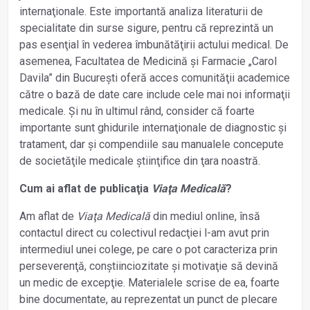
internaţionale. Este importantă analiza literaturii de
specialitate din surse sigure, pentru că reprezintă un
pas esenţial în vederea îmbunătăţirii actului medical. De
asemenea, Facultatea de Medicină și Farmacie „Carol
Davila” din București oferă acces comunităţii academice
către o bază de date care include cele mai noi informaţii
medicale. Și nu în ultimul rând, consider că foarte
importante sunt ghidurile internaţionale de diagnostic și
tratament, dar și compendiile sau manualele concepute
de societăţile medicale știinţifice din ţara noastră.
Cum ai aflat de publicaţia
Viaţa Medicală
?
Am aflat de
Viaţa Medicală
din mediul online, însă
contactul direct cu colectivul redacţiei l-am avut prin
intermediul unei colege, pe care o pot caracteriza prin
perseverenţă, conștiinciozitate și motivaţie să devină
un medic de excepţie. Materialele scrise de ea, foarte
bine documentate, au reprezentat un punct de plecare