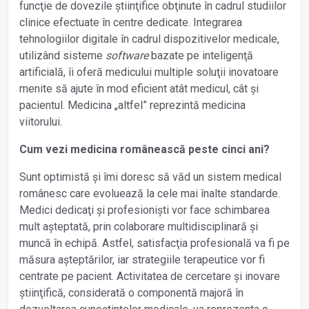
funcţie de dovezile știinţifice obţinute în cadrul studiilor
clinice efectuate în centre dedicate. Integrarea
tehnologiilor digitale în cadrul dispozitivelor medicale,
utilizând sisteme
software
bazate pe inteligenţă
artificială, îi oferă medicului multiple soluţii inovatoare
menite să ajute în mod eficient atât medicul, cât și
pacientul. Medicina „altfel” reprezintă medicina
viitorului.
Cum vezi medicina românească peste cinci ani?
Sunt optimistă și îmi doresc să văd un sistem medical
românesc care evoluează la cele mai înalte standarde.
Medici dedicaţi și profesioniști vor face schimbarea
mult așteptată, prin colaborare multidisciplinară și
muncă în echipă. Astfel, satisfacţia profesională va fi pe
măsura așteptărilor, iar strategiile terapeutice vor fi
centrate pe pacient. Activitatea de cercetare și inovare
știinţifică, considerată o componentă majoră în