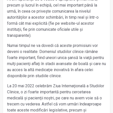
precum şi lucrul în echipă, cel mai important până la
urmă, în ceea ce priveşte comunicarea la nivelul
autorităţilor a acestor schimbări, în timp real şi într-o
formă cât mai explicită (fie pe website-ul acestor
instituţii, fie prin comunicate oficiale utile şi
transparente).
Numai timpul ne va dovedi că aceste promisiuni vor
deveni o realitate. Domeniul studiilor clinice rămâne
foarte important, fiind uneori unica şansă la viaţă pentru
mulţi pacienţi aflaţi în stadii avansate de boală şi care nu
au acces la altă medicaţie inovativă în afara celei
disponibile prin studiile clinice.
La 20 mai 2022 celebrăm Ziua Internaţională a Studiilor
Clinice, o zi foarte importantă pentru cercetarea
medicală şi pacienţii noştri, pe care nu avem voie să o
trecem cu vederea. Astfel că vom urmări îndeaproape
toate aceste modificări legislative, precum şi