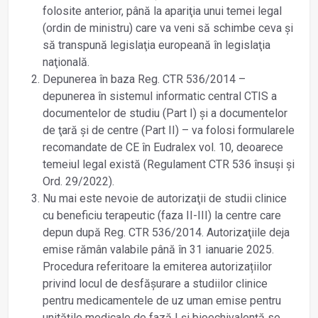
folosite anterior, până la apariţia unui temei legal
(ordin de ministru) care va veni să schimbe ceva şi
să transpună legislaţia europeană în legislaţia
naţională.
Depunerea în baza Reg. CTR 536/2014 –
depunerea în sistemul informatic central CTIS a
documentelor de studiu (Part I) şi a documentelor
de ţară şi de centre (Part II) – va folosi formularele
recomandate de CE în Eudralex vol. 10, deoarece
temeiul legal există (Regulament CTR 536 însuşi și
Ord. 29/2022).
Nu mai este nevoie de autorizaţii de studii clinice
cu beneficiu terapeutic (faza II-III) la centre care
depun după Reg. CTR 536/2014. Autorizaţiile deja
emise rămân valabile până în 31 ianuarie 2025.
Procedura referitoare la emiterea autorizațiilor
privind locul de desfășurare a studiilor clinice
pentru medicamentele de uz uman emise pentru
unitățile medicale de fază I și bioechivalență se