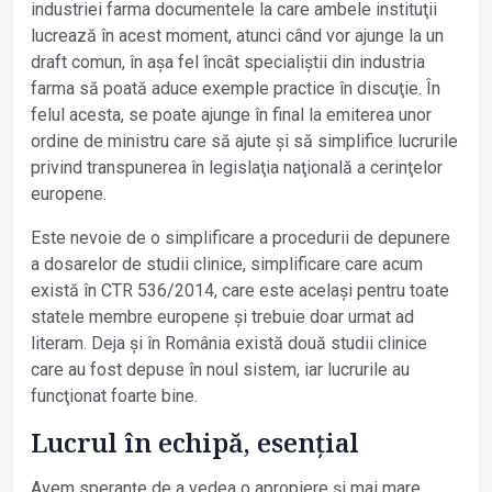
industriei farma documentele la care ambele instituţii
lucrează în acest moment, atunci când vor ajunge la un
draft comun, în aşa fel încât specialiştii din industria
farma să poată aduce exemple practice în discuţie. În
felul acesta, se poate ajunge în final la emiterea unor
ordine de ministru care să ajute şi să simplifice lucrurile
privind transpunerea în legislaţia naţională a cerinţelor
europene.
Este nevoie de o simplificare a procedurii de depunere
a dosarelor de studii clinice, simplificare care acum
există în CTR 536/2014, care este acelaşi pentru toate
statele membre europene și trebuie doar urmat ad
literam. Deja şi în România există două studii clinice
care au fost depuse în noul sistem, iar lucrurile au
funcţionat foarte bine.
Lucrul în echipă, esențial
Avem speranţe de a vedea o apropiere şi mai mare,