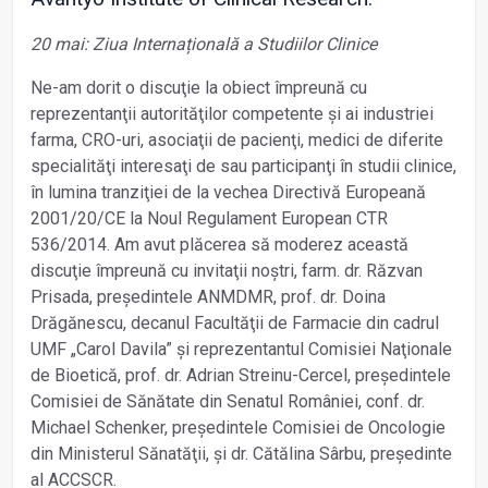
20 mai: Ziua Internațională a Studiilor Clinice
Ne-am dorit o discuţie la obiect împreună cu
reprezentanţii autorităţilor competente şi ai industriei
farma, CRO-uri, asociaţii de pacienţi, medici de diferite
specialităţi interesaţi de sau participanţi în studii clinice,
în lumina tranziţiei de la vechea Directivă Europeană
2001/20/CE la Noul Regulament European CTR
536/2014. Am avut plăcerea să moderez această
discuţie împreună cu invitaţii noştri, farm. dr. Răzvan
Prisada, preşedintele ANMDMR, prof. dr. Doina
Drăgănescu, decanul Facultăţii de Farmacie din cadrul
UMF „Carol Davila” şi reprezentantul Comisiei Naţionale
de Bioetică, prof. dr. Adrian Streinu-Cercel, preşedintele
Comisiei de Sănătate din Senatul României, conf. dr.
Michael Schenker, preşedintele Comisiei de Oncologie
din Ministerul Sănatăţii, şi dr. Cătălina Sârbu, preşedinte
al ACCSCR.