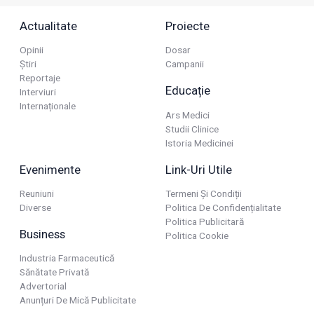
Actualitate
Proiecte
Opinii
Dosar
Știri
Campanii
Reportaje
Educație
Interviuri
Internaționale
Ars Medici
Studii Clinice
Istoria Medicinei
Evenimente
Link-Uri Utile
Reuniuni
Termeni Și Condiții
Diverse
Politica De Confidențialitate
Politica Publicitară
Business
Politica Cookie
Industria Farmaceutică
Sănătate Privată
Advertorial
Anunțuri De Mică Publicitate