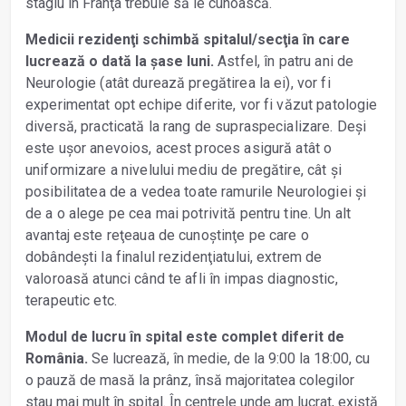
stagiu în Franţa trebuie să le cunoască.
Medicii rezidenţi schimbă spitalul/secţia în care
lucrează o dată la șase luni.
Astfel, în patru ani de
Neurologie (atât durează pregătirea la ei), vor fi
experimentat opt echipe diferite, vor fi văzut patologie
diversă, practicată la rang de supraspecializare. Deși
este ușor anevoios, acest proces asigură atât o
uniformizare a nivelului mediu de pregătire, cât și
posibilitatea de a vedea toate ramurile Neurologiei și
de a o alege pe cea mai potrivită pentru tine. Un alt
avantaj este reţeaua de cunoștinţe pe care o
dobândești la finalul rezidenţiatului, extrem de
valoroasă atunci când te afli în impas diagnostic,
terapeutic etc.
Modul de lucru în spital este complet diferit de
România.
Se lucrează, în medie, de la 9:00 la 18:00, cu
o pauză de masă la prânz, însă majoritatea colegilor
stau mai mult în spital. În centrele unde am lucrat, există