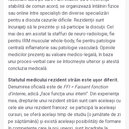
stabilită de comun acord, se organizează întâlniri fizice
sau online între specialiști din diverse specializări
pentru a discuta cazurile dificile. Rezidenţii sunt
încurajaţi să le prezinte și să participe la discuţii. Cel
mai des am asistat la staffuri de neuro-radiologie, fie
pentru IRM muscular whole-body, fie pentru patologie
centrală inflamatorie sau patologie vasculară. Opiniile
medicilor prezenţi au valoare medico-legală, în baza
unui proces-verbal care se întocmește ulterior și atestă
concluzia medicală.
Statutul medicului rezident străin este ușor diferit.
Denumirea oficială este de
FFI = Faisant fonction
d’intern
e, adică „face funcţia unui intern”. Din experienţa
mea, drepturile unui rezident străin sunt cam aceleași cu
cele ale unui rezident francez: se participă la aceleași
cursuri, se oferă același timp de studiu (o jumătate de zi
pe săptămână) și există aceleași posibilităţi de formare
în competenţe care la noi, uneori, sunt încadrate la