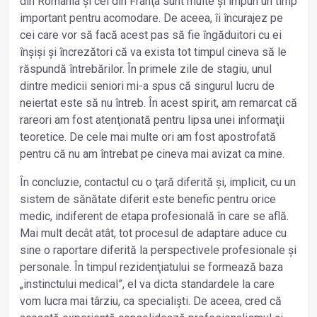
din România și cel din Franţa sunt multe și impun un timp
important pentru acomodare. De aceea, îi încurajez pe
cei care vor să facă acest pas să fie îngăduitori cu ei
înșiși și încrezători că va exista tot timpul cineva să le
răspundă întrebărilor. În primele zile de stagiu, unul
dintre medicii seniori mi-a spus că singurul lucru de
neiertat este să nu întreb. În acest spirit, am remarcat că
rareori am fost atenţionată pentru lipsa unei informaţii
teoretice. De cele mai multe ori am fost apostrofată
pentru că nu am întrebat pe cineva mai avizat ca mine.
În concluzie, contactul cu o ţară diferită și, implicit, cu un
sistem de sănătate diferit este benefic pentru orice
medic, indiferent de etapa profesională în care se află.
Mai mult decât atât, tot procesul de adaptare aduce cu
sine o raportare diferită la perspectivele profesionale și
personale. În timpul rezidenţiatului se formează baza
„instinctului medical”, el va dicta standardele la care
vom lucra mai târziu, ca specialiști. De aceea, cred că