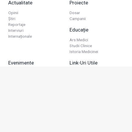
Actualitate
Proiecte
Opinii
Dosar
Știri
Campanii
Reportaje
Educație
Interviuri
Internaționale
Ars Medici
Studii Clinice
Istoria Medicinei
Evenimente
Link-Uri Utile
Reuniuni
Termeni Și Condiții
Diverse
Politica De Confidențialitate
Politica Publicitară
Business
Politica Cookie
Industria Farmaceutică
Sănătate Privată
Advertorial
Anunțuri De Mică Publicitate
Membru