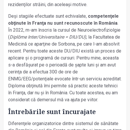
rezidenţilor străini, din aceleași motive.
Deși stagiile efectuate sunt echivalate,
competenţele
obţinute în Franţa nu sunt recunoscute în România
.
În 2022, m-am înscris la cursul de Neuroelectrofiziolgie
(
Diplôme Inter/Universitaire = DIU/DU)
, la Facultatea de
Medicină ce aparţine de Sorbona, pe care l-am absolvit
recent. Pentru toate aceste DU/DIU există un proces de
aplicare și o programă de cursuri. Pentru mine, aceasta
s-a desfășurat pe o perioadă de șapte luni și am avut
cerinţa de a efectua 300 de ore de
ENMG/EEG/potenţiale evocate într-un serviciu acreditat.
Diploma obţinută îmi permite să practic aceste tehnici
în Franţa, dar nu și în România. Cu toate acestea, eu am
considerat că demersul mă va ajuta pe viitor.
Întrebările sunt încurajate
Diferenţele organizatorice dintre sistemul de sănătate