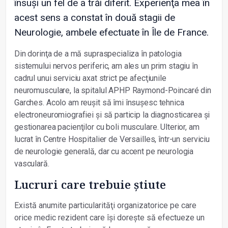
însuși un fel de a trăi diferit. Experienţa mea în
acest sens a constat în două stagii de
Neurologie, ambele efectuate în Île de France.
Din dorinţa de a mă supraspecializa în patologia
sistemului nervos periferic, am ales un prim stagiu în
cadrul unui serviciu axat strict pe afecţiunile
neuromusculare, la spitalul APHP Raymond-Poincaré din
Garches. Acolo am reușit să îmi însușesc tehnica
electroneuromiografiei și să particip la diagnosticarea și
gestionarea pacienţilor cu boli musculare. Ulterior, am
lucrat în Centre Hospitalier de Versailles, într-un serviciu
de neurologie generală, dar cu accent pe neurologia
vasculară.
Lucruri care trebuie știute
Există anumite particularităţi organizatorice pe care
orice medic rezident care își dorește să efectueze un