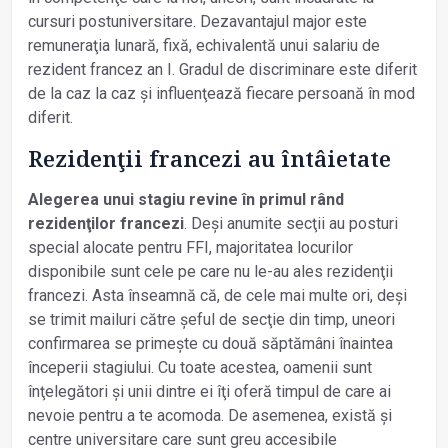
cursuri postuniversitare. Dezavantajul major este
remuneraţia lunară, fixă, echivalentă unui salariu de
rezident francez an I. Gradul de discriminare este diferit
de la caz la caz și influenţează fiecare persoană în mod
diferit.
Rezidenţii francezi au întâietate
Alegerea unui stagiu revine în primul rând
rezidenţilor francezi
. Deși anumite secţii au posturi
special alocate pentru FFI, majoritatea locurilor
disponibile sunt cele pe care nu le-au ales rezidenţii
francezi. Asta înseamnă că, de cele mai multe ori, deși
se trimit mail­uri către șeful de secţie din timp, uneori
confirmarea se primește cu două săptămâni înaintea
începerii stagiului. Cu toate acestea, oamenii sunt
înţelegători și unii dintre ei îţi oferă timpul de care ai
nevoie pentru a te acomoda. De asemenea, există și
centre universitare care sunt greu accesibile