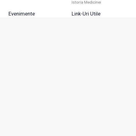
Istoria Medicinei
Evenimente
Link-Uri Utile
Reuniuni
Termeni Și Condiții
Diverse
Politica De Confidențialitate
Politica Publicitară
Business
Politica Cookie
Industria Farmaceutică
Sănătate Privată
Advertorial
Anunțuri De Mică Publicitate
Membru
Adresa: Green Gate, Bd. Tudor Vladimirescu 22, etaj 11,
050883, Bucureşti, România
Abonamente:
0743 166 100