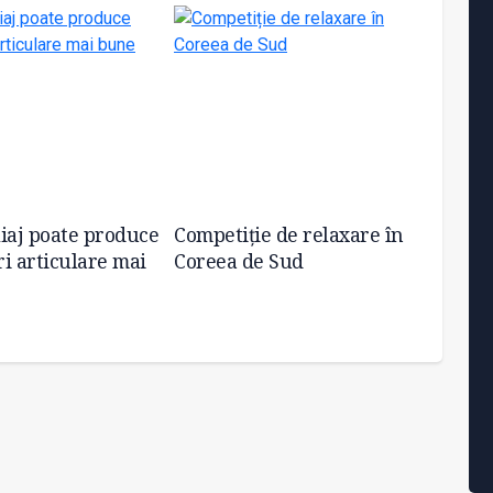
iaj poate produce
Competiție de relaxare în
Doza d
i articulare mai
Coreea de Sud
„carni
Maria