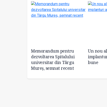
articipă la o
Memorandum pentru
Un nou al
edicată
dezvoltarea Spitalului
implantur
 aeromedicale
universitar din Târgu
bune
e Sud
Mureș, semnat recent