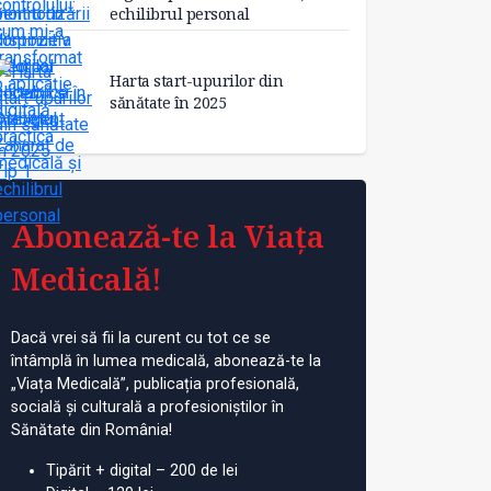
echilibrul personal
Harta start-upurilor din
sănătate în 2025
Abonează-te la Viața
Medicală!
Dacă vrei să fii la curent cu tot ce se
întâmplă în lumea medicală, abonează-te la
„Viața Medicală”, publicația profesională,
socială și culturală a profesioniștilor în
Sănătate din România!
Tipărit + digital – 200 de lei