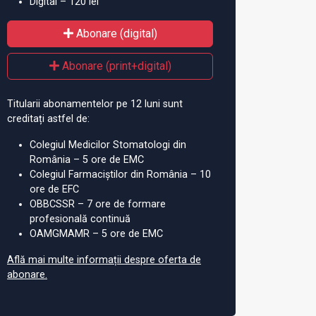
Digital – 120 lei
Abonare (digital)
Abonare (print+digital)
Titularii abonamentelor pe 12 luni sunt
creditați astfel de:
Colegiul Medicilor Stomatologi din
e ficțiune:
Coreea de Sud: Guvernul
La
România – 5 ore de EMC
vora”, poezie de
vrea să suspende 4.900 de
cu
Colegiul Farmaciștilor din România – 10
 Ciurea
medici greviști
de
ore de EFC
OBBCSSR – 7 ore de formare
profesională continuă
OAMGMAMR – 5 ore de EMC
Află mai multe informații despre oferta de
abonare.