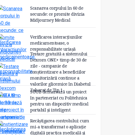
Scanarea corpului în 60 de
secunde: ce promite divizia
Midjourney Medical
Verificarea interacțiunilor
medicamentoase, o
responsabilitate uriașă
Testare gratuită a sistemului
Dexcom ONE+ timp de 30 de
zile - campanie de
conștientizare a beneficiilor
monitorizării continue a
valorilor glicemice în Diabetul
Zaharat de Tip 1
SUUB demarează un proiect
în parteneriat cu Politehnica
pentru un dispozitiv medical
portabil și inteligent
Recâștigarea controlului: cum
mi-a transformat o aplicație
digitală practica medicală și