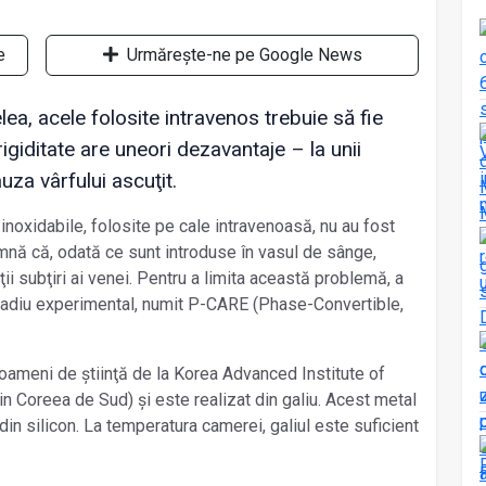
e
Urmărește-ne pe Google News
ea, acele folosite intravenos trebuie să fie
rigiditate are uneori dezavantaje – la unii
uza vârfului ascuţit.
inoxidabile, folosite pe cale intravenoasă, nu au fost
amnă că, odată ce sunt introduse în vasul de sânge,
ţii subţiri ai venei. Pentru a limita această problemă, a
 stadiu experimental, numit P-CARE (Phase-Convertible,
oameni de știinţă de la Korea Advanced Institute of
n Coreea de Sud) și este realizat din galiu. Acest metal
n silicon. La temperatura camerei, galiul este suficient