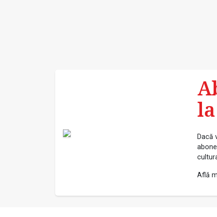
A
la
Dacă v
abonea
cultur
Află m