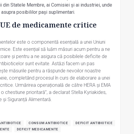
i din Statele Membre, ai Comisiei și ai industriei, unde
 asupra posibililor pași suplimentari.
e UE de medicamente critice
mentelor este o componentă esențială a unei Uniuni
rnice. Este esențial să luăm măsuri acum pentru a ne
itoare și pentru a ne asigura că posibilele deficite de
ibioticelor sunt evitate. Astăzi facem un pas
ește măsurile pentru a răspunde nevoilor noastre
heie, completând procesul în curs de elaborare a unei
critice. Urmărirea operațională de către HERA și EMA
chestiune prioritară”, a declarat Stella Kyriakides,
 și Siguranță Alimentară.
ANTIBIOTICE
CONSUM ANTIBIOTICE
DEFICIT ANTIBIOTICE
MENTE
DEFICIT MEDICAMENTE