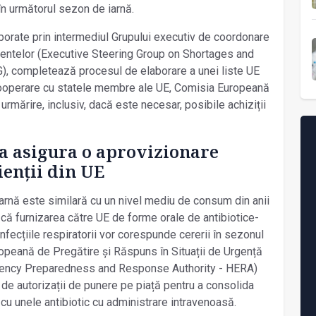
 în următorul sezon de iarnă.
borate prin intermediul Grupului executiv de coordonare
amentelor (Executive Steering Group on Shortages and
), completează procesul de elaborare a unei liste UE
cooperare cu statele membre ale UE, Comisia Europeană
urmărire, inclusiv, dacă este necesar, posibile achiziții
 asigura o aprovizionare
ienții din UE
arnă este similară cu un nivel mediu de consum din anii
 că furnizarea către UE de forme orale de antibiotice-
infecțiile respiratorii vor corespunde cererii în sezonul
uropeană de Pregătire și Răspuns în Situații de Urgență
ency Preparedness and Response Authority - HERA)
 de autorizații de punere pe piață pentru a consolida
 cu unele antibiotic cu administrare intravenoasă.