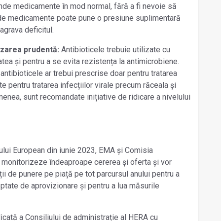
nde medicamente în mod normal, fără a fi nevoie să
e medicamente poate pune o presiune suplimentară
agrava deficitul.
lizarea prudentă:
Antibioticele trebuie utilizate cu
tea și pentru a se evita rezistența la antimicrobiene.
r antibioticele ar trebui prescrise doar pentru tratarea
e pentru tratarea infecțiilor virale precum răceala și
enea, sunt recomandate inițiative de ridicare a nivelului
iului European din iunie 2023, EMA și Comisia
monitorizeze îndeaproape cererea și oferta și vor
ții de punere pe piață pe tot parcursul anului pentru a
ptate de aprovizionare și pentru a lua măsurile
edicată a Consiliului de administrație al HERA cu