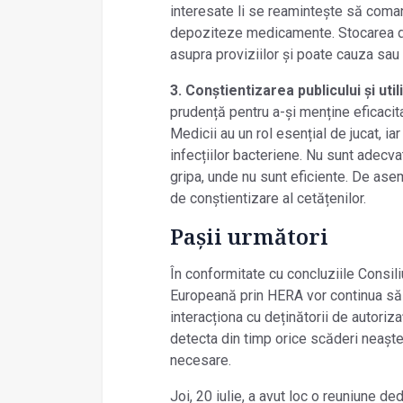
interesate li se reamintește să coma
depoziteze medicamente. Stocarea d
asupra proviziilor și poate cauza sau 
3. Conștientizarea publicului și uti
prudență pentru a-și menține eficacita
Medicii au un rol esențial de jucat, ia
infecțiilor bacteriene. Nu sunt adecvat
gripa, unde nu sunt eficiente. De asem
de conștientizare al cetățenilor.
Pașii următori
În conformitate cu concluziile Consil
Europeană prin HERA vor continua să 
interacționa cu deținătorii de autoriza
detecta din timp orice scăderi neaște
necesare.
Joi, 20 iulie, a avut loc o reuniune d