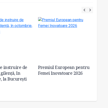
e instruire de
Premiul European pentru
Noi ce
gilență, în
Femei Inovatoare 2026
monito
, la București
hepati
cu un
antiep