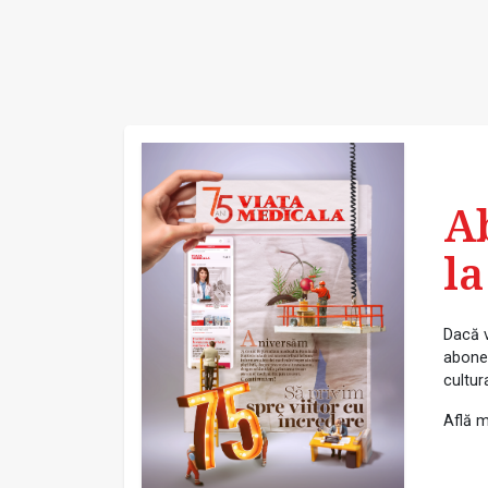
A
la
Dacă v
abonea
cultur
Află m