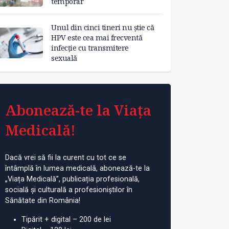
temporar
Unul din cinci tineri nu știe că
HPV este cea mai frecventă
infecție cu transmitere
sexuală
Abonează-te la Viața
Medicală!
Dacă vrei să fii la curent cu tot ce se
întâmplă în lumea medicală, abonează-te la
„Viața Medicală”, publicația profesională,
socială și culturală a profesioniștilor în
Sănătate din România!
Tipărit + digital – 200 de lei