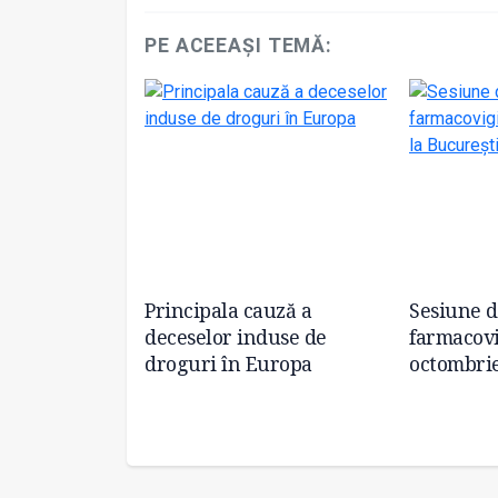
PE ACEEAȘI TEMĂ:
ne de
Principala cauză a
Sesiune d
ntru pacienții
deceselor induse de
farmacovi
evoi medicale
droguri în Europa
octombrie