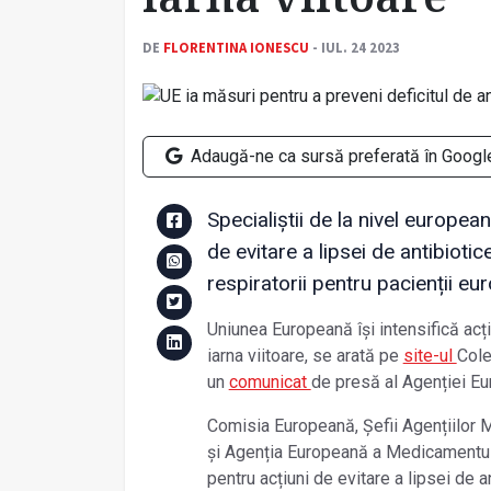
DE
FLORENTINA IONESCU
- IUL. 24 2023
Adaugă-ne ca sursă preferată în Googl
Specialiștii de la nivel europea
de evitare a lipsei de antibiotice
respiratorii pentru pacienții e
Uniunea Europeană își intensifică acți
iarna viitoare, se arată pe
site-ul
Cole
un
comunicat
de presă al Agenției E
Comisia Europeană, Șefii Agențiilor
și Agenția Europeană a Medicamentulu
pentru acțiuni de evitare a lipsei de an