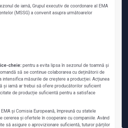
 sezonul de iarnă, Grupul executiv de coordonare al EMA
mentelor (MSSG) a convenit asupra următoarelor
:
tice-cheie:
pentru a evita lipsa în sezonul de toamnă și
omandă să se continue colaborarea cu deținătorii de
a intensifica măsurile de creștere a producției. Acțiunea
și iarnă ar trebui să ofere producătorilor suficient
citate de producție suficientă pentru a satisface
:
EMA și Comisia Europeană, împreună cu statele
 cererea și ofertele în cooperare cu companiile. Având
e să asigure o aprovizionare suficientă, tuturor părților