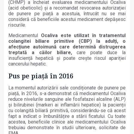
(CHMP) a încheiat evaluarea medicamentului Ocaliva
(acid obeticolic) și a recomandat revocarea autorizației
de punere pe piață a acestuia, întrucât nu se mai
consideră că beneficiile acestui medicament depășesc
riscurile.
Medicamentul
Ocaliva este utilizat în tratamentul
colangitei biliare primitive (CBP) la adulți, o
afecțiune autoimună care determină distrugerea
treptată a căilor biliare,
care poate duce la
insuficiență hepatică și poate crește riscul apariției
cancerului hepatic.
Pus pe piață în 2016
La momentul autorizării sale condiționate de punere pe
piață, în 2016, s-a demonstrat că medicamentul Ocaliva
reduce nivelurile sanguine ale fosfatazei alcaline (ALP)
și bilirubinei (markeri ai inflamării hepatice) la pacienții
cu colangită biliară primitivă, considerându-se că acest
fapt a indicat o îmbunătățire a stării ficatului. Cu toate
acestea, beneficiile clinice ale medicamentului Ocaliva
trebuiau demonstrate în studii ulterioare, solicitate de
EMA.