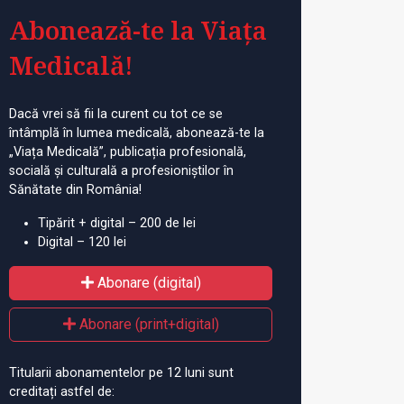
Abonează-te la Viața
Medicală!
Dacă vrei să fii la curent cu tot ce se
întâmplă în lumea medicală, abonează-te la
„Viața Medicală”, publicația profesională,
socială și culturală a profesioniștilor în
Sănătate din România!
Tipărit + digital – 200 de lei
Digital – 120 lei
Abonare (digital)
Abonare (print+digital)
Titularii abonamentelor pe 12 luni sunt
creditați astfel de: