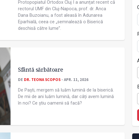
Protopopiatul Ortodox Cluj I a anunțat recent că
rectorul UMF din Cluj-Napoca, prof. dr. Anca
Dana Buzoianu, a fost aleasă în Adunarea
Eparhială, ceea ce „semnalează o Biserică
deschisă către lume”.
Sfântă sărbătoare
DE
DR. TEONA SCOPOS
- APR. 11, 2026
De Paști, mergem să luăm lumină de la biserică.
De mii de ani luăm lumină, dar câți avem lumină
în noi? Ce știu oamenii să facă?