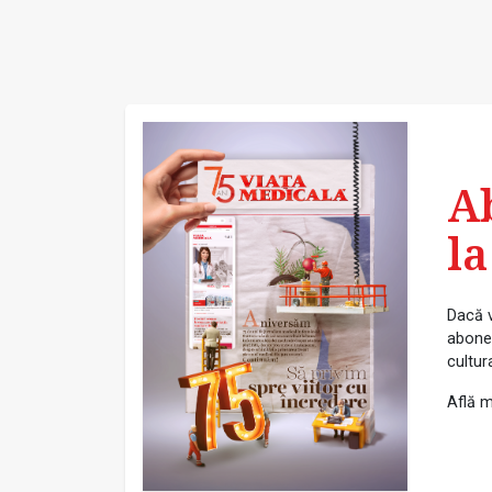
A
la
Dacă v
abonea
cultur
Află m