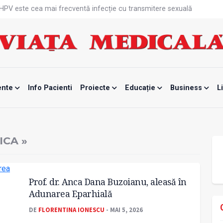
că HPV este cea mai frecventă infecție cu transmitere sexuală
n fabrici ar pune pacienții în pericol
 specialist
mente, blocată temporar
ri de la specialiști
eala mintală și caniculă?
tă sportivelor
unui vaccin împotriva tulpinei Bundibugyo a virusului Ebola
ente
Info Pacienti
Proiecte
Educație
Business
L
ănătatea mamei și copilului
e Enescu, la ceas aniversar
ICA »
Prof. dr. Anca Dana Buzoianu, aleasă în
Adunarea Eparhială
DE
FLORENTINA IONESCU
- MAI 5, 2026