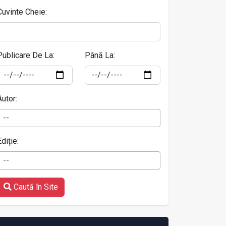
Cuvinte Cheie:
Publicare De La:
Până La:
Autor:
--
Ediție:
--
Caută în Site