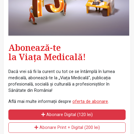
Abonează-te
la Viața Medicală!
Dacă vrei să fii la curent cu tot ce se întâmplă în lumea
medicală, abonează-te la „Viața Medicală”, publicația
profesională, socială și culturală a profesioniștilor în
Sănătate din România!
Află mai multe informații despre
oferta de abonare
.
Abonare Digital (120 lei)
Abonare Print + Digital (200 lei)