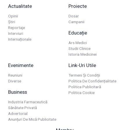
Actualitate
Proiecte
Opinii
Dosar
Știri
Campanii
Reportaje
Educație
Interviuri
Internaționale
Ars Medici
Studii Clinice
Istoria Medicinei
Evenimente
Link-Uri Utile
Reuniuni
Termeni Și Condiții
Diverse
Politica De Confidențialitate
Politica Publicitară
Business
Politica Cookie
Industria Farmaceutică
Sănătate Privată
Advertorial
Anunțuri De Mică Publicitate