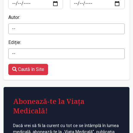
Autor:
--
Ediție:
--
Caută în Site
Abonează-te la Viața
Medicală!
Dacă vrei să fii la curent cu tot ce se întâmplă în lumea
medicală, abonează-te la „Viața Medicală”, publicația