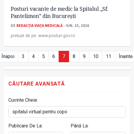
Posturi vacante de medic la Spitalul „Sf.
Pantelimon” din București
DE
REDACȚIA VIAȚA MEDICALĂ
- IUN. 15, 2026
preluat de pe: www.posturi.gov.ro
Înapoi
3
4
5
6
7
8
9
10
11
Înainte
CĂUTARE AVANSATĂ
Cuvinte Cheie:
Publicare De La:
Până La: