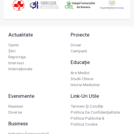
Actualitate
Proiecte
Opinii
Dosar
Știri
Campanii
Reportaje
Educație
Interviuri
Internaționale
Ars Medici
Studii Clinice
Istoria Medicinei
Evenimente
Link-Uri Utile
Reuniuni
Termeni Și Condiții
Diverse
Politica De Confidențialitate
Politica Publicitară
Business
Politica Cookie
Industria Farmaceutică