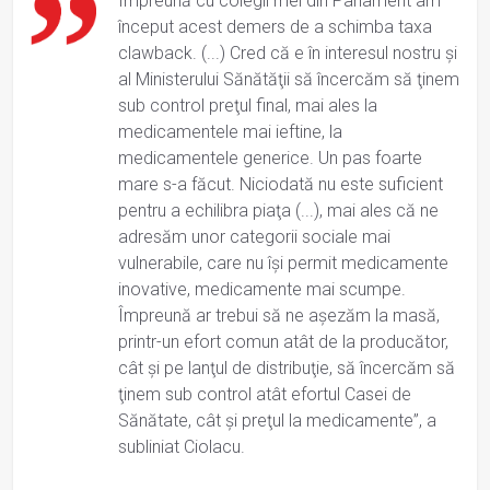
Împreună cu colegii mei din Parlament am
început acest demers de a schimba taxa
clawback. (...) Cred că e în interesul nostru şi
al Ministerului Sănătăţii să încercăm să ţinem
sub control preţul final, mai ales la
medicamentele mai ieftine, la
medicamentele generice. Un pas foarte
mare s-a făcut. Niciodată nu este suficient
pentru a echilibra piaţa (...), mai ales că ne
adresăm unor categorii sociale mai
vulnerabile, care nu îşi permit medicamente
inovative, medicamente mai scumpe.
Împreună ar trebui să ne aşezăm la masă,
printr-un efort comun atât de la producător,
cât şi pe lanţul de distribuţie, să încercăm să
ţinem sub control atât efortul Casei de
Sănătate, cât şi preţul la medicamente”, a
subliniat Ciolacu.