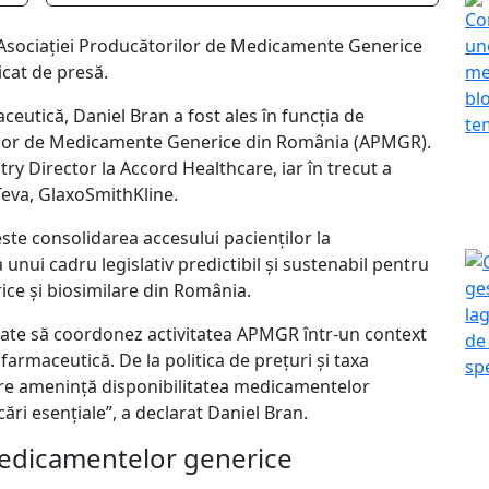
 Asociației Producătorilor de Medicamente Generice
cat de presă.
ceutică, Daniel Bran a fost ales în funcția de
rilor de Medicamente Generice din România (APMGR).
ry Director la Accord Healthcare, iar în trecut a
eva, GlaxoSmithKline.
ste consolidarea accesului pacienților la
unui cadru legislativ predictibil și sustenabil pentru
ce și biosimilare din România.
tate să coordonez activitatea APMGR într-un context
armaceutică. De la politica de prețuri și taxa
are amenință disponibilitatea medicamentelor
ări esențiale”, a declarat Daniel Bran.
medicamentelor generice