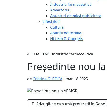
Industria farmaceutică
Advertorial
Anunțuri de mică publicitate
Lifestyle
Cultură
Apariții editoriale
Hi-tech & Gadgets
ACTUALITATE
Industria farmaceutică
Președinte nou l
de
Cristina GHIOCA
- mar. 18 2025
Adaugă-ne ca sursă preferată în Googl