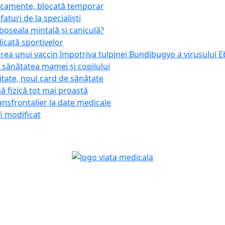
icamente, blocată temporar
aturi de la specialiști
boseala mintală și caniculă?
cată sportivelor
rea unui vaccin împotriva tulpinei Bundibugyo a virusului E
 sănătatea mamei și copilului
itate, noul card de sănătate
ă fizică tot mai proastă
nsfrontalier la date medicale
i modificat