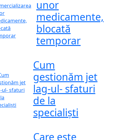
unor
medicamente,
blocată
temporar
Cum
gestionăm jet
lag-ul- sfaturi
de la
specialiști
Care este