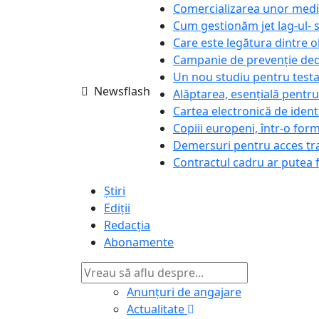
Comercializarea unor med
Cum gestionăm jet lag-ul- sf
Care este legătura dintre o
Campanie de prevenție dedi
Un nou studiu pentru testa
Newsflash
Alăptarea, esențială pentru
Cartea electronică de ident
Copiii europeni, într-o form
Demersuri pentru acces tra
Contractul cadru ar putea f
Știri
Ediții
Redacția
Abonamente
Anunțuri de angajare
Actualitate