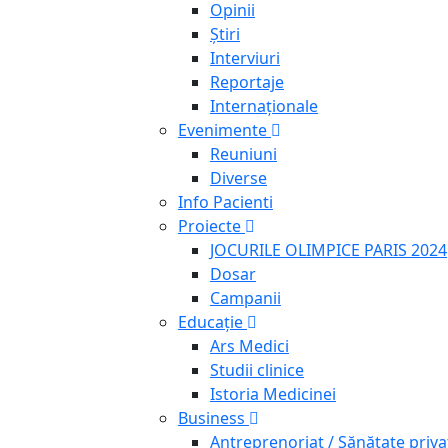
Opinii
Știri
Interviuri
Reportaje
Internaționale
Evenimente
Reuniuni
Diverse
Info Pacienti
Proiecte
JOCURILE OLIMPICE PARIS 2024
Dosar
Campanii
Educație
Ars Medici
Studii clinice
Istoria Medicinei
Business
Antreprenoriat / Sănătate priva