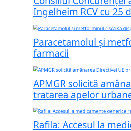
Consiliul Concurenței
Ingelheim RCV cu 25 d
Paracetamolul și metfo
farmacii
APMGR solicită amânar
tratarea apelor urban
Rafila: Accesul la me