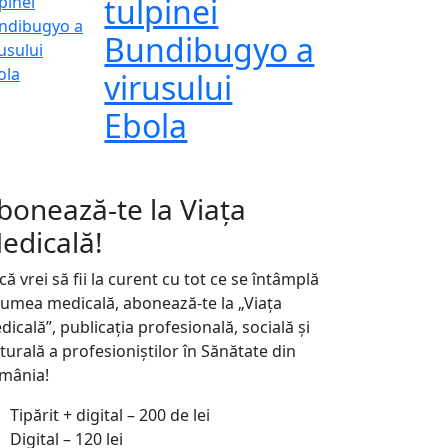
tulpinei
Bundibugyo a
virusului
Ebola
bonează-te la Viața
edicală!
ă vrei să fii la curent cu tot ce se întâmplă
 lumea medicală, abonează-te la „Viața
icală”, publicația profesională, socială și
turală a profesioniștilor în Sănătate din
mânia!
Tipărit + digital – 200 de lei
Digital – 120 lei