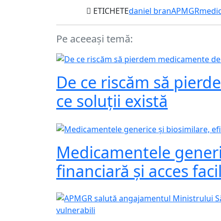
ETICHETE
daniel bran
APMGR
medic
Pe aceeași temă:
De ce riscăm să pier
ce soluții există
Medicamentele generice
financiară și acces fac