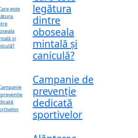
legătura
dintre
oboseala
mintală și
caniculă?
Campanie de
prevenție
dedicată
sportivelor