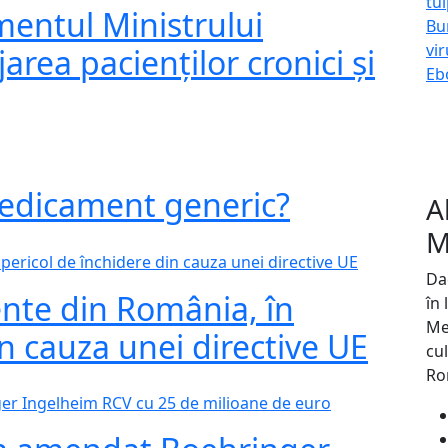
entul Ministrului
area pacienților cronici și
edicament generic?
A
M
Dac
nte din România, în
în
Med
in cauza unei directive UE
cul
Ro