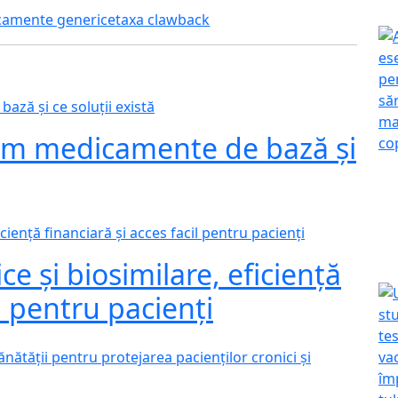
amente generice
taxa clawback
dem medicamente de bază și
 și biosimilare, eficiență
il pentru pacienți