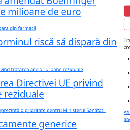
 a amendat Boehringer
e milioane de euro
rminul riscă să dispară din
Ti
cre
ea Directivei UE privind
e reziduale
Af
ab
dicamente generice